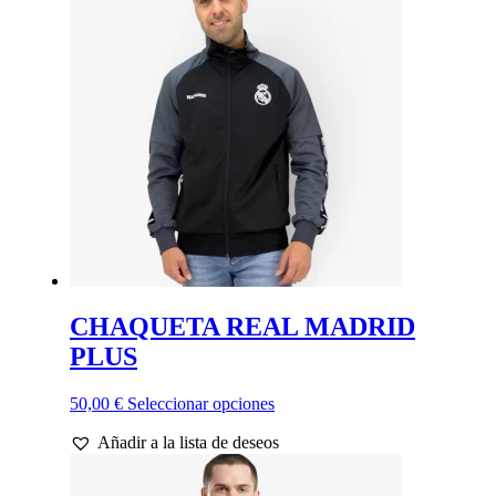
Las
opciones
se
pueden
elegir
en
la
página
de
producto
CHAQUETA REAL MADRID
PLUS
Este
50,00
€
Seleccionar opciones
producto
Añadir a la lista de deseos
tiene
múltiples
variantes.