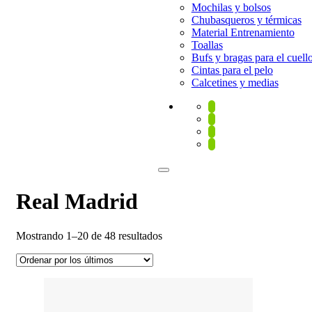
Mochilas y bolsos
Chubasqueros y térmicas
Material Entrenamiento
Toallas
Bufs y bragas para el cuell
Cintas para el pelo
Calcetines y medias
Real Madrid
Ordenado
Mostrando 1–20 de 48 resultados
por
los
últimos