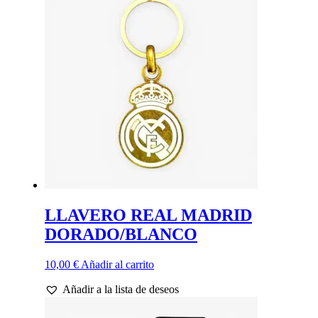
Las
opciones
se
pueden
elegir
en
la
página
de
producto
LLAVERO REAL MADRID
DORADO/BLANCO
10,00
€
Añadir al carrito
Añadir a la lista de deseos