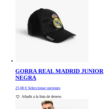
GORRA REAL MADRID JUNIOR
NEGRA
Este
25,00
€
Seleccionar opciones
producto
Añadir a la lista de deseos
tiene
múltiples
variantes.