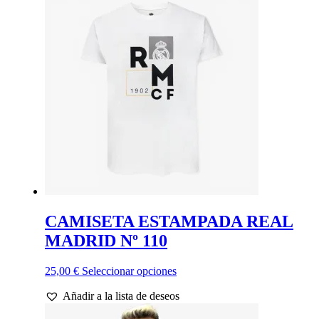
Las
opciones
se
pueden
elegir
en
la
página
de
producto
CAMISETA ESTAMPADA REAL
MADRID Nº 110
Este
25,00
€
Seleccionar opciones
producto
Añadir a la lista de deseos
tiene
múltiples