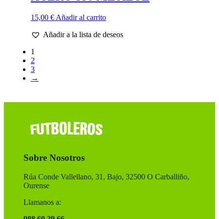
15,00
€
Añadir al carrito
Añadir a la lista de deseos
1
2
3
→
Sobre Nosotros
Rúa Conde Vallellano, 31, Bajo, 32500 O Carballiño,
Ourense
Llamanos a:
988 60 39 66