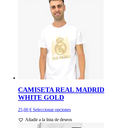
variantes.
Las
opciones
se
pueden
elegir
en
la
página
de
producto
CAMISETA REAL MADRID
WHITE GOLD
Este
25,00
€
Seleccionar opciones
producto
Añadir a la lista de deseos
tiene
múltiples