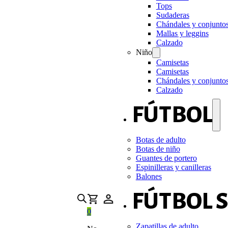
Tops
Sudaderas
Chándales y conjunto
Mallas y leggins
Calzado
Niño
Camisetas
Camisetas
Chándales y conjunto
Calzado
FÚTBOL
Botas de adulto
Botas de niño
Guantes de portero
Espinilleras y canilleras
Balones
FÚTBOL 
0
Zapatillas de adulto