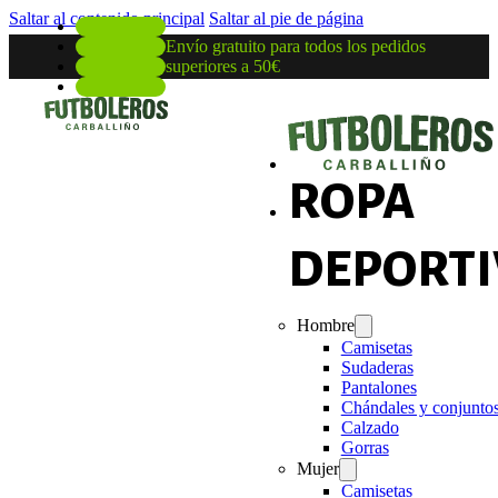
Saltar al contenido principal
Saltar al pie de página
Envío gratuito para todos los pedidos
superiores a 50€
ROPA
DEPORTI
Hombre
Camisetas
Sudaderas
Pantalones
Chándales y conjunto
Calzado
Gorras
Mujer
Camisetas