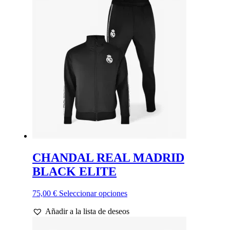
CHANDAL REAL MADRID
BLACK ELITE
Este
75,00
€
Seleccionar opciones
producto
Añadir a la lista de deseos
tiene
múltiples
variantes.