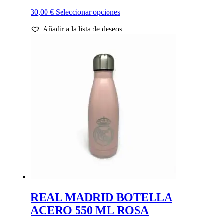
Este
30,00
€
Seleccionar opciones
producto
Añadir a la lista de deseos
tiene
múltiples
variantes.
Las
opciones
se
pueden
elegir
en
la
página
de
producto
REAL MADRID BOTELLA
ACERO 550 ML ROSA