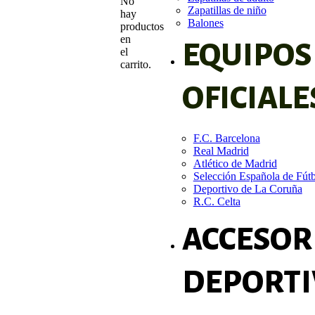
No
Zapatillas de niño
hay
Balones
productos
en
EQUIPOS
el
carrito.
OFICIALE
F.C. Barcelona
Real Madrid
Atlético de Madrid
Selección Española de Fút
Deportivo de La Coruña
R.C. Celta
ACCESOR
DEPORTI