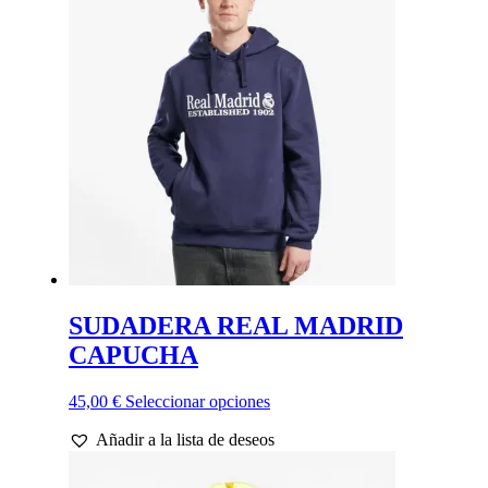
Las
opciones
se
pueden
elegir
en
la
página
de
producto
SUDADERA REAL MADRID
CAPUCHA
Este
45,00
€
Seleccionar opciones
producto
Añadir a la lista de deseos
tiene
múltiples
variantes.