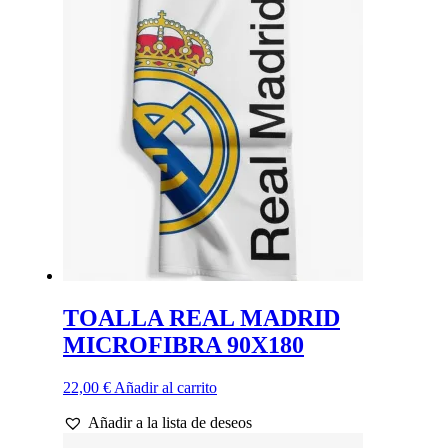
variantes.
Las
opciones
se
pueden
elegir
en
la
página
de
producto
TOALLA REAL MADRID
MICROFIBRA 90X180
22,00
€
Añadir al carrito
Añadir a la lista de deseos