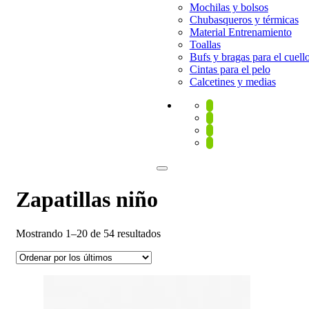
Mochilas y bolsos
Chubasqueros y térmicas
Material Entrenamiento
Toallas
Bufs y bragas para el cuell
Cintas para el pelo
Calcetines y medias
Zapatillas niño
Ordenado
Mostrando 1–20 de 54 resultados
por
los
últimos