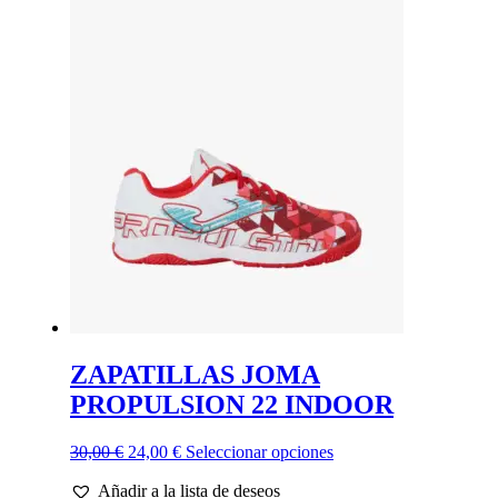
era:
es:
múltiples
35,00 €.
28,00 €.
variantes.
Las
opciones
se
pueden
elegir
en
la
página
de
producto
ZAPATILLAS JOMA
PROPULSION 22 INDOOR
El
El
Este
30,00
€
24,00
€
Seleccionar opciones
precio
precio
producto
Añadir a la lista de deseos
original
actual
tiene