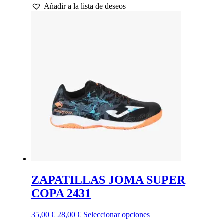
Añadir a la lista de deseos
original
actual
tiene
era:
es:
múltiples
36,00 €.
28,80 €.
variantes.
Las
opciones
se
pueden
elegir
en
la
página
de
producto
ZAPATILLAS JOMA SUPER
COPA 2431
El
El
Este
35,00
€
28,00
€
Seleccionar opciones
precio
precio
producto