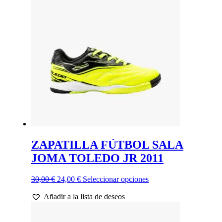
opciones
se
pueden
elegir
en
la
página
de
producto
ZAPATILLA FÚTBOL SALA
JOMA TOLEDO JR 2011
El
El
Este
30,00
€
24,00
€
Seleccionar opciones
precio
precio
producto
Añadir a la lista de deseos
original
actual
tiene
era:
es:
múltiples
30,00 €.
24,00 €.
variantes.