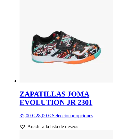
Las
opciones
se
pueden
elegir
en
la
página
de
producto
ZAPATILLAS JOMA
EVOLUTION JR 2301
El
El
Este
35,00
€
28,00
€
Seleccionar opciones
precio
precio
producto
Añadir a la lista de deseos
original
actual
tiene
era:
es:
múltiples
35,00 €.
28,00 €.
variantes.