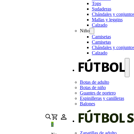
Tops
Sudaderas
Chándales y conjunto
Mallas y leggins
Calzado
Niño
Camisetas
Camisetas
Chándales y conjunto
Calzado
FÚTBOL
Botas de adulto
Botas de niño
Guantes de portero
Espinilleras y canilleras
Balones
FÚTBOL 
0
Zapatillas de adulto