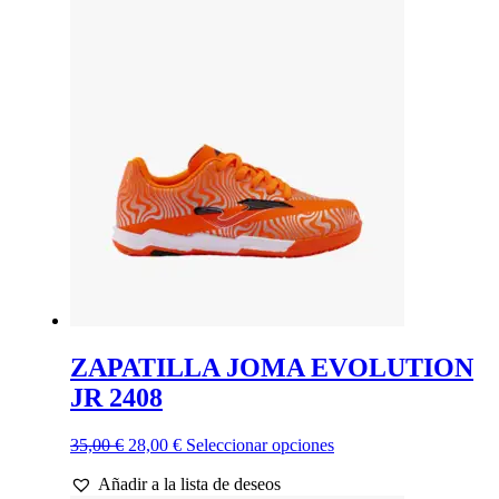
era:
es:
múltiples
35,00 €.
28,00 €.
variantes.
Las
opciones
se
pueden
elegir
en
la
página
de
producto
ZAPATILLA JOMA EVOLUTION
JR 2408
El
El
Este
35,00
€
28,00
€
Seleccionar opciones
precio
precio
producto
Añadir a la lista de deseos
original
actual
tiene