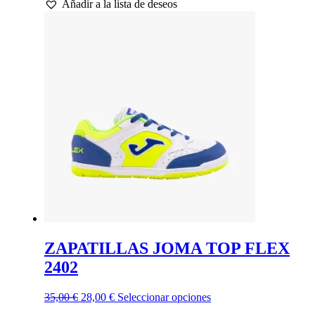
Añadir a la lista de deseos
original
actual
tiene
era:
es:
múltiples
35,00 €.
28,00 €.
variantes.
Las
opciones
se
pueden
elegir
en
la
página
de
producto
ZAPATILLAS JOMA TOP FLEX
2402
El
El
Este
35,00
€
28,00
€
Seleccionar opciones
precio
precio
producto