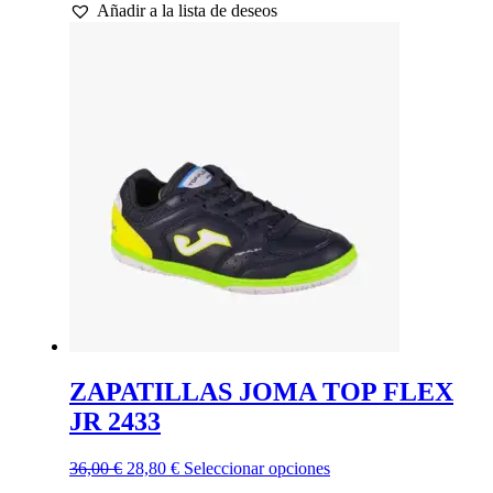
Añadir a la lista de deseos
original
actual
tiene
era:
es:
múltiples
35,00 €.
28,00 €.
variantes.
Las
opciones
se
pueden
elegir
en
la
página
de
producto
ZAPATILLAS JOMA TOP FLEX
JR 2433
El
El
Este
36,00
€
28,80
€
Seleccionar opciones
precio
precio
producto