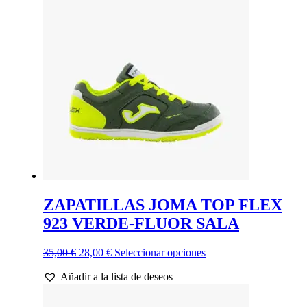
Las
opciones
se
pueden
elegir
en
la
página
de
producto
ZAPATILLAS JOMA TOP FLEX
923 VERDE-FLUOR SALA
El
El
Este
35,00
€
28,00
€
Seleccionar opciones
precio
precio
producto
Añadir a la lista de deseos
original
actual
tiene
era:
es:
múltiples
35,00 €.
28,00 €.
variantes.