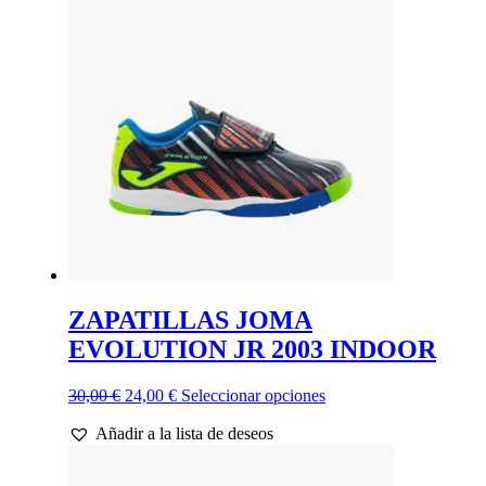
Las
opciones
se
pueden
elegir
en
la
página
de
producto
ZAPATILLAS JOMA
EVOLUTION JR 2003 INDOOR
El
El
Este
30,00
€
24,00
€
Seleccionar opciones
precio
precio
producto
Añadir a la lista de deseos
original
actual
tiene
era:
es:
múltiples
30,00 €.
24,00 €.
variantes.