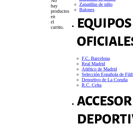
No
Zapatillas de niño
hay
Balones
productos
en
EQUIPOS
el
carrito.
OFICIALE
F.C. Barcelona
Real Madrid
Atlético de Madrid
Selección Española de Fút
Deportivo de La Coruña
R.C. Celta
ACCESOR
DEPORTI