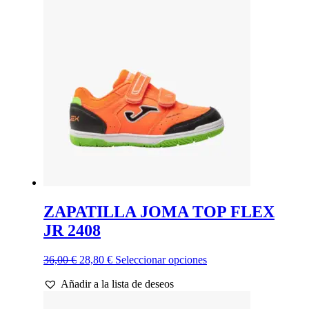
Las
opciones
se
pueden
elegir
en
la
página
de
producto
ZAPATILLA JOMA TOP FLEX
JR 2408
El
El
Este
36,00
€
28,80
€
Seleccionar opciones
precio
precio
producto
Añadir a la lista de deseos
original
actual
tiene
era:
es:
múltiples
36,00 €.
28,80 €.
variantes.