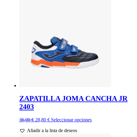
38,00 €.
30,40 €.
variantes.
Las
opciones
se
pueden
elegir
en
la
página
de
producto
ZAPATILLA JOMA CANCHA JR
2403
El
El
Este
36,00
€
28,80
€
Seleccionar opciones
precio
precio
producto
Añadir a la lista de deseos
original
actual
tiene
era:
es:
múltiples