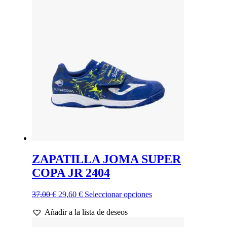
37,00 €.
29,60 €.
variantes.
Las
opciones
se
pueden
elegir
en
la
página
de
producto
ZAPATILLA JOMA SUPER
COPA JR 2404
El
El
Este
37,00
€
29,60
€
Seleccionar opciones
precio
precio
producto
Añadir a la lista de deseos
original
actual
tiene
era:
es:
múltiples