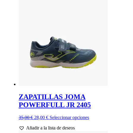
36,00 €.
28,80 €.
variantes.
Las
opciones
se
pueden
elegir
en
la
página
de
producto
ZAPATILLAS JOMA
POWERFULL JR 2405
El
El
Este
35,00
€
28,00
€
Seleccionar opciones
precio
precio
producto
Añadir a la lista de deseos
original
actual
tiene