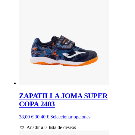
37,00 €.
29,60 €.
variantes.
Las
opciones
se
pueden
elegir
en
la
página
de
producto
ZAPATILLA JOMA SUPER
COPA 2403
El
El
Este
38,00
€
30,40
€
Seleccionar opciones
precio
precio
producto
Añadir a la lista de deseos
original
actual
tiene
era:
es:
múltiples