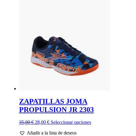
era:
es:
múltiples
35,00 €.
28,00 €.
variantes.
Las
opciones
se
pueden
elegir
en
la
página
de
producto
ZAPATILLAS JOMA
PROPULSION JR 2303
El
El
Este
35,00
€
28,00
€
Seleccionar opciones
precio
precio
producto
Añadir a la lista de deseos
original
actual
tiene