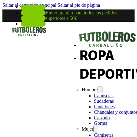
Saltar al contenido principal
Saltar al pie de página
Envío gratuito para todos los pedidos
superiores a 50€
ROPA
DEPORTI
Hombre
Camisetas
Sudaderas
Pantalones
Chándales y conjunto
Calzado
Gorras
Mujer
Camisetas