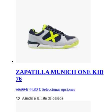
ZAPATILLA MUNICH ONE KID
76
El
El
Este
56,00
€
44,80
€
Seleccionar opciones
precio
precio
producto
Añadir a la lista de deseos
original
actual
tiene
era:
es:
múltiples
56,00 €.
44,80 €.
variantes.
Las