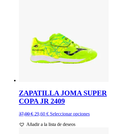
Las
opciones
se
pueden
elegir
en
la
página
de
producto
ZAPATILLA JOMA SUPER
COPA JR 2409
El
El
Este
37,00
€
29,60
€
Seleccionar opciones
precio
precio
producto
Añadir a la lista de deseos
original
actual
tiene
era:
es:
múltiples