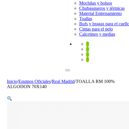
Mochilas y bolsos
Chubasqueros y térmicas
Material Entrenamiento
Toallas
Bufs y bragas para el cuell
Cintas para el pelo
Calcetines y medias
Inicio
/
Equipos Oficiales
/
Real Madrid
/
TOALLA RM 100%
ALGODON 70X140