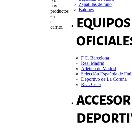
No
Zapatillas de niño
hay
Balones
productos
en
EQUIPOS
el
carrito.
OFICIALE
F.C. Barcelona
Real Madrid
Atlético de Madrid
Selección Española de Fút
Deportivo de La Coruña
R.C. Celta
ACCESOR
DEPORTI