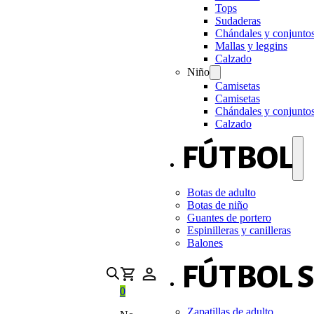
Tops
Sudaderas
Chándales y conjunto
Mallas y leggins
Calzado
Niño
Camisetas
Camisetas
Chándales y conjunto
Calzado
FÚTBOL
Botas de adulto
Botas de niño
Guantes de portero
Espinilleras y canilleras
Balones
FÚTBOL 
0
Zapatillas de adulto