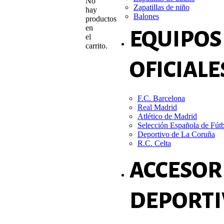
No
Zapatillas de niño
hay
Balones
productos
en
EQUIPOS
el
carrito.
OFICIALE
F.C. Barcelona
Real Madrid
Atlético de Madrid
Selección Española de Fút
Deportivo de La Coruña
R.C. Celta
ACCESOR
DEPORTI