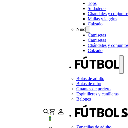
Tops
Sudaderas
Chándales y conjunto
Mallas y leggins
Calzado
Niño
Camisetas
Camisetas
Chándales y conjunto
Calzado
FÚTBOL
Botas de adulto
Botas de niño
Guantes de portero
Espinilleras y canilleras
Balones
FÚTBOL 
0
Zapatillas de adulto