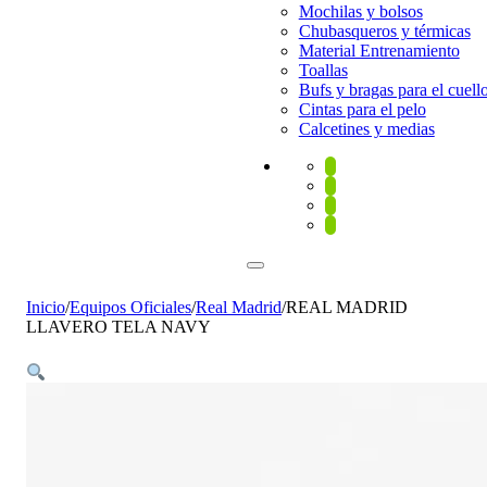
Mochilas y bolsos
Chubasqueros y térmicas
Material Entrenamiento
Toallas
Bufs y bragas para el cuell
Cintas para el pelo
Calcetines y medias
Inicio
/
Equipos Oficiales
/
Real Madrid
/
REAL MADRID
LLAVERO TELA NAVY