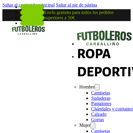
Saltar al contenido principal
Saltar al pie de página
Envío gratuito para todos los pedidos
superiores a 50€
ROPA
DEPORTI
Hombre
Camisetas
Sudaderas
Pantalones
Chándales y conjunto
Calzado
Gorras
Mujer
Camisetas