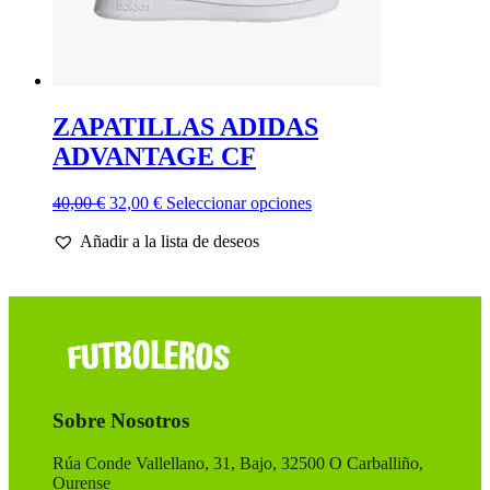
ZAPATILLAS ADIDAS
ADVANTAGE CF
El
El
Este
40,00
€
32,00
€
Seleccionar opciones
precio
precio
producto
Añadir a la lista de deseos
original
actual
tiene
era:
es:
múltiples
40,00 €.
32,00 €.
variantes.
Las
opciones
se
pueden
elegir
en
Sobre Nosotros
la
página
de
Rúa Conde Vallellano, 31, Bajo, 32500 O Carballiño,
producto
Ourense