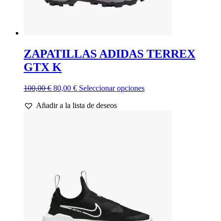
ZAPATILLAS ADIDAS TERREX
GTX K
El
El
Este
100,00
€
80,00
€
Seleccionar opciones
precio
precio
producto
Añadir a la lista de deseos
original
actual
tiene
era:
es:
múltiples
100,00 €.
80,00 €.
variantes.
Las
opciones
se
pueden
elegir
en
la
página
de
producto