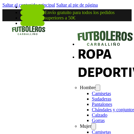
Saltar al contenido principal
Saltar al pie de página
Envío gratuito para todos los pedidos
superiores a 50€
ROPA
DEPORTI
Hombre
Camisetas
Sudaderas
Pantalones
Chándales y conjunto
Calzado
Gorras
Mujer
Camisetas