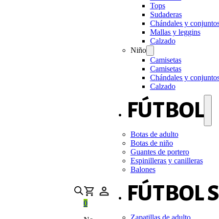
Tops
Sudaderas
Chándales y conjunto
Mallas y leggins
Calzado
Niño
Camisetas
Camisetas
Chándales y conjunto
Calzado
FÚTBOL
Botas de adulto
Botas de niño
Guantes de portero
Espinilleras y canilleras
Balones
FÚTBOL 
0
Zapatillas de adulto