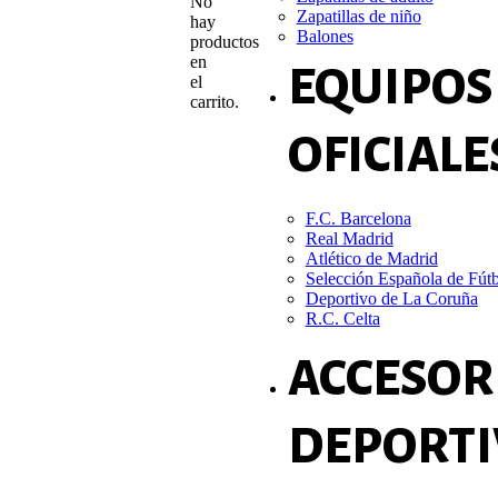
No
Zapatillas de niño
hay
Balones
productos
en
EQUIPOS
el
carrito.
OFICIALE
F.C. Barcelona
Real Madrid
Atlético de Madrid
Selección Española de Fút
Deportivo de La Coruña
R.C. Celta
ACCESOR
DEPORTI