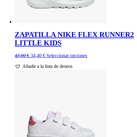
ZAPATILLA NIKE FLEX RUNNER2
LITTLE KIDS
El
El
Este
43,00
€
34,40
€
Seleccionar opciones
precio
precio
producto
Añadir a la lista de deseos
original
actual
tiene
era:
es:
múltiples
43,00 €.
34,40 €.
variantes.
Las
opciones
se
pueden
elegir
en
la
página
de
producto