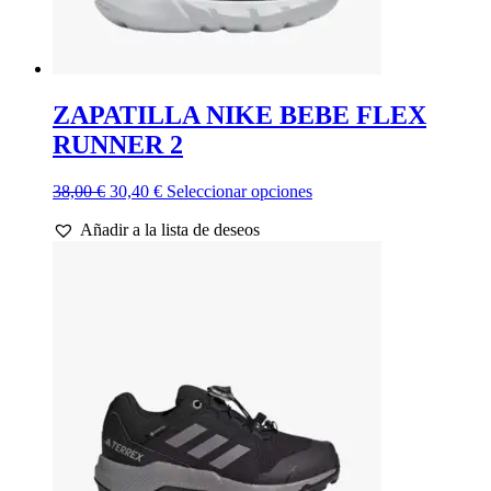
ZAPATILLA NIKE BEBE FLEX
RUNNER 2
El
El
Este
38,00
€
30,40
€
Seleccionar opciones
precio
precio
producto
Añadir a la lista de deseos
original
actual
tiene
era:
es:
múltiples
38,00 €.
30,40 €.
variantes.
Las
opciones
se
pueden
elegir
en
la
página
de
producto