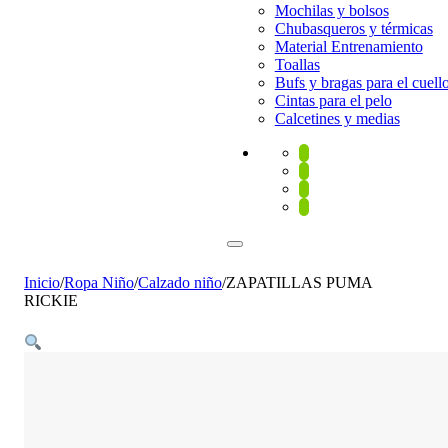
Mochilas y bolsos
Chubasqueros y térmicas
Material Entrenamiento
Toallas
Bufs y bragas para el cuell
Cintas para el pelo
Calcetines y medias
Inicio
/
Ropa Niño
/
Calzado niño
/
ZAPATILLAS PUMA
RICKIE