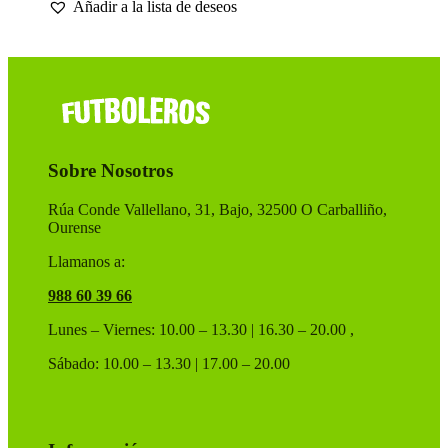
Añadir a la lista de deseos
original
actual
tiene
era:
es:
múltiples
50,00 €.
40,00 €.
variantes.
Las
opciones
se
pueden
elegir
en
Sobre Nosotros
la
página
de
Rúa Conde Vallellano, 31, Bajo, 32500 O Carballiño,
producto
Ourense
Llamanos a:
988 60 39 66
Lunes – Viernes: 10.00 – 13.30 | 16.30 – 20.00 ,
Sábado: 10.00 – 13.30 | 17.00 – 20.00