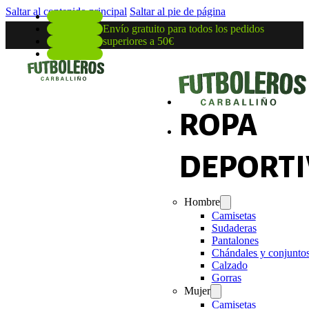
Saltar al contenido principal
Saltar al pie de página
Envío gratuito para todos los pedidos
superiores a 50€
ROPA
DEPORTI
Hombre
Camisetas
Sudaderas
Pantalones
Chándales y conjunto
Calzado
Gorras
Mujer
Camisetas