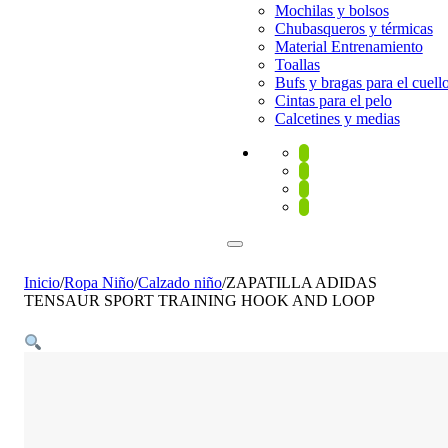
Mochilas y bolsos
Chubasqueros y térmicas
Material Entrenamiento
Toallas
Bufs y bragas para el cuell
Cintas para el pelo
Calcetines y medias
Inicio
/
Ropa Niño
/
Calzado niño
/
ZAPATILLA ADIDAS
TENSAUR SPORT TRAINING HOOK AND LOOP