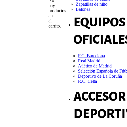
No
Zapatillas de niño
hay
Balones
productos
en
EQUIPOS
el
carrito.
OFICIALE
F.C. Barcelona
Real Madrid
Atlético de Madrid
Selección Española de Fút
Deportivo de La Coruña
R.C. Celta
ACCESOR
DEPORTI