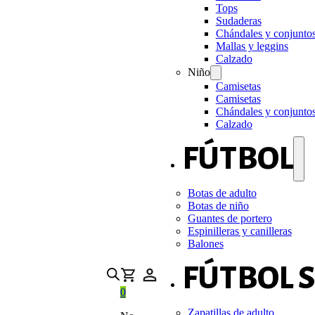
Tops
Sudaderas
Chándales y conjunto
Mallas y leggins
Calzado
Niño
Camisetas
Camisetas
Chándales y conjunto
Calzado
FÚTBOL
Botas de adulto
Botas de niño
Guantes de portero
Espinilleras y canilleras
Balones
FÚTBOL 
0
Zapatillas de adulto