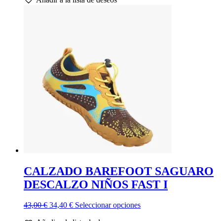
era:
es:
múltiples
55,00 €.
44,00 €.
variantes.
Las
opciones
se
pueden
elegir
en
la
página
de
producto
CALZADO BAREFOOT SAGUARO
DESCALZO NIÑOS FAST I
El
El
Este
43,00
€
34,40
€
Seleccionar opciones
precio
precio
producto