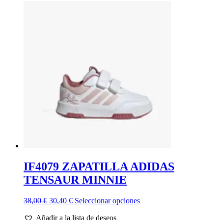
IF4079 ZAPATILLA ADIDAS
TENSAUR MINNIE
El
El
Este
38,00
€
30,40
€
Seleccionar opciones
precio
precio
producto
Añadir a la lista de deseos
original
actual
tiene