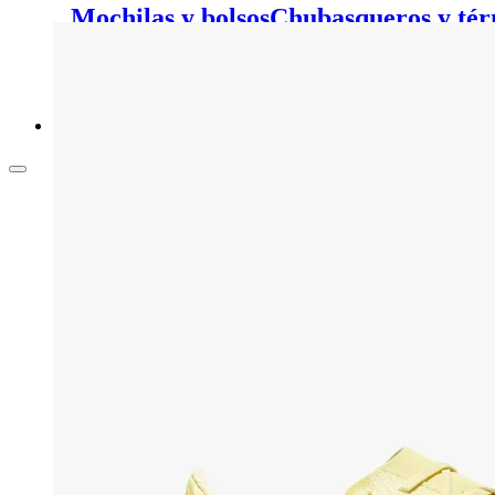
Mochilas y bolsos
Chubasqueros y tér
pelo
Calcetines y medias