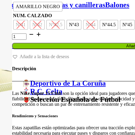
original
actual
de portero
Espinilleras y canilleras
Balones
AMARILLO NEGRO
era:
es:
60,00 €.
48,00 €.
NUM. CALZADO
Nº41
Nº42
Nº42.5
Nº43
Nº44
Nº44.5
Nº45
ZAPATILLAS
NIKE
VAPOR
Balones
Añadi
15
CLUB
Añadir a la lista de deseos
cantidad
Descripción
Deportivo de La Coruña
R.C. Celta
Las
Nike Vapor 15 Club
son la opción ideal para jugadores que
Selección Española de Fútbol
fiabilidad de una marca líder. Diseñadas para ofrecer velocidad y 
competición o buscan un par de entrenamiento resistente y eficaz
Rendimiento y Sensaciones
Estas zapatillas están optimizadas para ofrecer una tracción explo
estabilidad necesaria para ejecutar pases y disparos con confianz