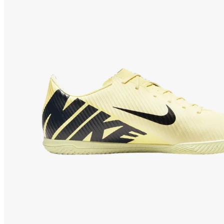
Botas de adulto
Botas de niño
Guantes 
Fútbol Sala
Zapatillas de adulto
Zapatillas de niño
Equipos Oficiales
F.C. Barcelona
Real Madrid
Atlético de Madrid
Accesorios Deportivos