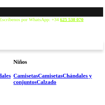
Escríbenos por WhatsApp: +34
625 530 070
Niños
ales
Camisetas
Camisetas
Chándales y
conjuntos
Calzado