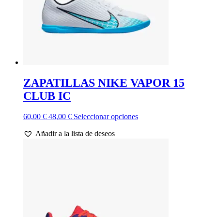
ZAPATILLAS NIKE VAPOR 15
CLUB IC
El
El
Este
60,00
€
48,00
€
Seleccionar opciones
precio
precio
producto
Añadir a la lista de deseos
original
actual
tiene
era:
es:
múltiples
60,00 €.
48,00 €.
variantes.
Las
opciones
se
pueden
elegir
en
la