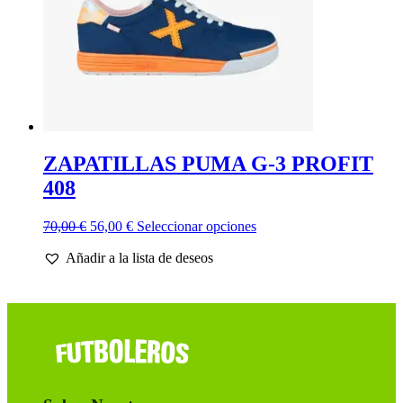
página
de
producto
ZAPATILLAS PUMA G-3 PROFIT
408
El
El
Este
70,00
€
56,00
€
Seleccionar opciones
precio
precio
producto
Añadir a la lista de deseos
original
actual
tiene
era:
es:
múltiples
70,00 €.
56,00 €.
variantes.
Las
opciones
se
pueden
elegir
en