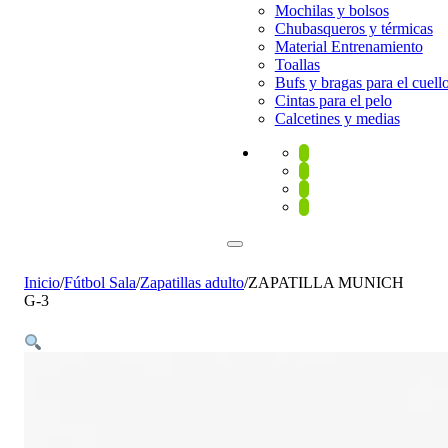
Mochilas y bolsos
Chubasqueros y térmicas
Material Entrenamiento
Toallas
Bufs y bragas para el cuell
Cintas para el pelo
Calcetines y medias
Inicio
/
Fútbol Sala
/
Zapatillas adulto
/
ZAPATILLA MUNICH
G-3