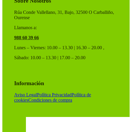
Sobre Nosotros
la
página
de
Rúa Conde Vallellano, 31, Bajo, 32500 O Carballiño,
producto
Ourense
Llamanos a:
988 60 39 66
Lunes – Viernes: 10.00 – 13.30 | 16.30 – 20.00 ,
Sábado: 10.00 – 13.30 | 17.00 – 20.00
Información
Aviso Legal
Política Privacidad
Política de
cookies
Condiciones de compra