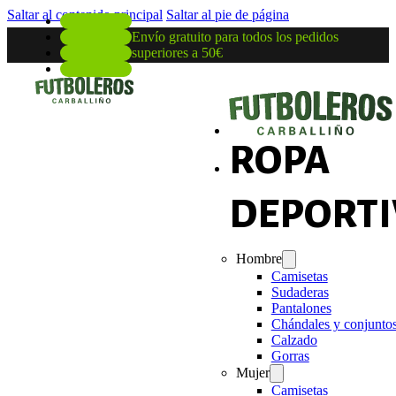
Saltar al contenido principal
Saltar al pie de página
Envío gratuito para todos los pedidos
superiores a 50€
ROPA
DEPORTI
Hombre
Camisetas
Sudaderas
Pantalones
Chándales y conjunto
Calzado
Gorras
Mujer
Camisetas