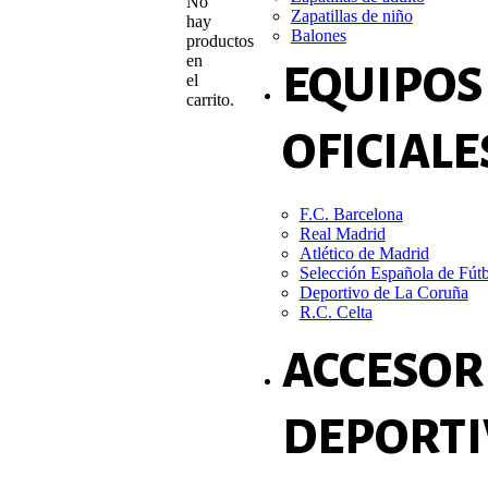
No
Zapatillas de niño
hay
Balones
productos
en
EQUIPOS
el
carrito.
OFICIALE
F.C. Barcelona
Real Madrid
Atlético de Madrid
Selección Española de Fút
Deportivo de La Coruña
R.C. Celta
ACCESOR
DEPORTI