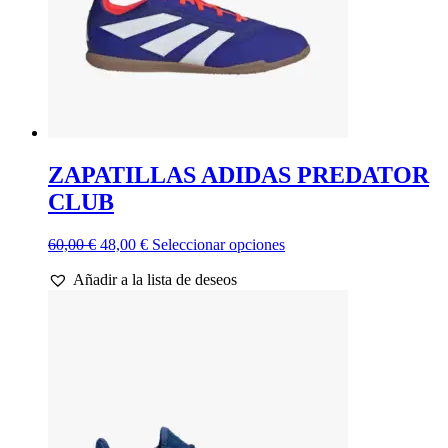
página
de
producto
ZAPATILLAS ADIDAS PREDATOR
CLUB
El
El
Este
60,00
€
48,00
€
Seleccionar opciones
precio
precio
producto
Añadir a la lista de deseos
original
actual
tiene
era:
es:
múltiples
60,00 €.
48,00 €.
variantes.
Las
opciones
se
pueden
elegir
en
la