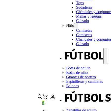
Tops
Sudaderas
Chándales y conjunto
Mallas y leggins
Calzado
Niño
Camisetas
Camisetas
Chándales y conjunto
Calzado
FÚTBOL
Botas de adulto
Botas de niño
Guantes de portero
Espinilleras y canilleras
Balones
FÚTBOL 
0
Zapatillas de adulto