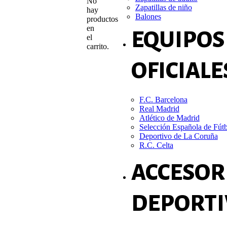
No
Zapatillas de niño
hay
Balones
productos
en
EQUIPOS
el
carrito.
OFICIALE
F.C. Barcelona
Real Madrid
Atlético de Madrid
Selección Española de Fút
Deportivo de La Coruña
R.C. Celta
ACCESOR
DEPORTI