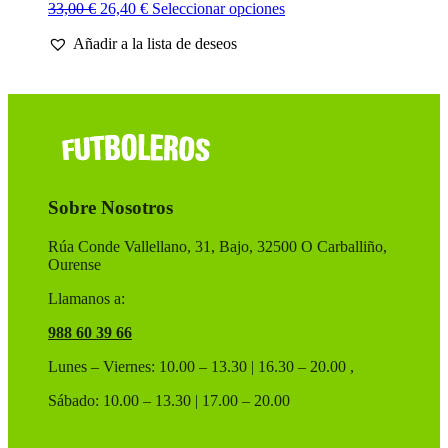
El
El
Este
33,00
€
26,40
€
Seleccionar opciones
precio
precio
producto
Añadir a la lista de deseos
original
actual
tiene
era:
es:
múltiples
33,00 €.
26,40 €.
variantes.
Las
opciones
se
pueden
elegir
en
Sobre Nosotros
la
página
de
Rúa Conde Vallellano, 31, Bajo, 32500 O Carballiño,
producto
Ourense
Llamanos a:
988 60 39 66
Lunes – Viernes: 10.00 – 13.30 | 16.30 – 20.00 ,
Sábado: 10.00 – 13.30 | 17.00 – 20.00