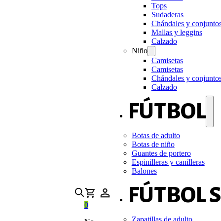
Tops
Sudaderas
Chándales y conjunto
Mallas y leggins
Calzado
Niño
Camisetas
Camisetas
Chándales y conjunto
Calzado
FÚTBOL
Botas de adulto
Botas de niño
Guantes de portero
Espinilleras y canilleras
Balones
FÚTBOL 
0
Zapatillas de adulto