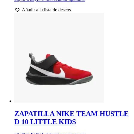
precio
precio
producto
Añadir a la lista de deseos
original
actual
tiene
era:
es:
múltiples
28,00 €.
22,40 €.
variantes.
Las
opciones
se
pueden
elegir
en
la
página
de
producto
ZAPATILLA NIKE TEAM HUSTLE
D 10 LITTLE KIDS