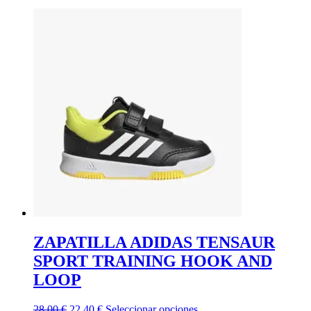
ZAPATILLA ADIDAS TENSAUR
SPORT TRAINING HOOK AND
LOOP
El
El
Este
28,00
€
22,40
€
Seleccionar opciones