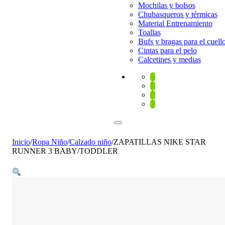
Mochilas y bolsos
Chubasqueros y térmicas
Material Entrenamiento
Toallas
Bufs y bragas para el cuell
Cintas para el pelo
Calcetines y medias
Inicio
/
Ropa Niño
/
Calzado niño
/
ZAPATILLAS NIKE STAR
RUNNER 3 BABY/TODDLER