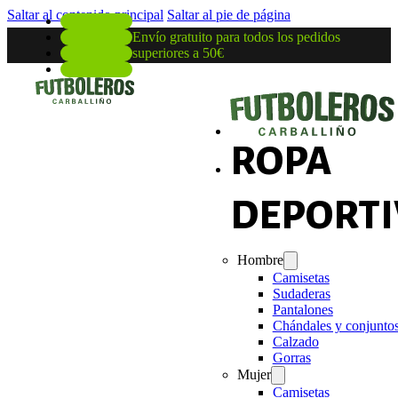
Saltar al contenido principal
Saltar al pie de página
Envío gratuito para todos los pedidos
superiores a 50€
ROPA
DEPORTI
Hombre
Camisetas
Sudaderas
Pantalones
Chándales y conjunto
Calzado
Gorras
Mujer
Camisetas