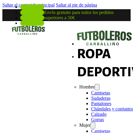
Saltar al contenido principal
Saltar al pie de página
Envío gratuito para todos los pedidos
superiores a 50€
ROPA
DEPORTI
Hombre
Camisetas
Sudaderas
Pantalones
Chándales y conjunto
Calzado
Gorras
Mujer
Camisetas