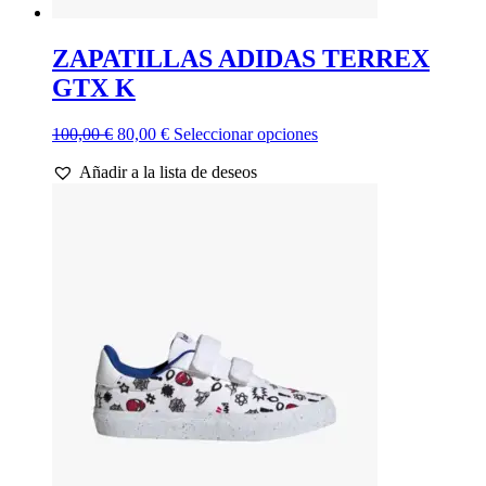
ZAPATILLAS ADIDAS TERREX
GTX K
El
El
Este
100,00
€
80,00
€
Seleccionar opciones
precio
precio
producto
Añadir a la lista de deseos
original
actual
tiene
era:
es:
múltiples
100,00 €.
80,00 €.
variantes.
Las
opciones
se
pueden
elegir
en
la
página
de
producto