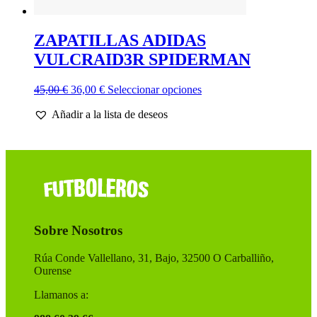
ZAPATILLAS ADIDAS
VULCRAID3R SPIDERMAN
El
El
Este
45,00
€
36,00
€
Seleccionar opciones
precio
precio
producto
Añadir a la lista de deseos
original
actual
tiene
era:
es:
múltiples
45,00 €.
36,00 €.
variantes.
Las
opciones
se
pueden
elegir
en
Sobre Nosotros
la
página
de
Rúa Conde Vallellano, 31, Bajo, 32500 O Carballiño,
producto
Ourense
Llamanos a: