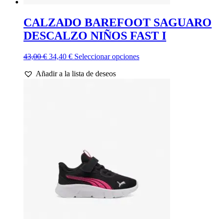
CALZADO BAREFOOT SAGUARO
DESCALZO NIÑOS FAST I
El
El
Este
43,00
€
34,40
€
Seleccionar opciones
precio
precio
producto
Añadir a la lista de deseos
original
actual
tiene
era:
es:
múltiples
43,00 €.
34,40 €.
variantes.
Las
opciones
se
pueden
elegir
en
la
página
de
producto