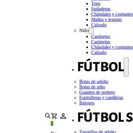
Tops
Sudaderas
Chándales y conjunto
Mallas y leggins
Calzado
Niño
Camisetas
Camisetas
Chándales y conjunto
Calzado
FÚTBOL
Botas de adulto
Botas de niño
Guantes de portero
Espinilleras y canilleras
Balones
FÚTBOL 
0
Zapatillas de adulto