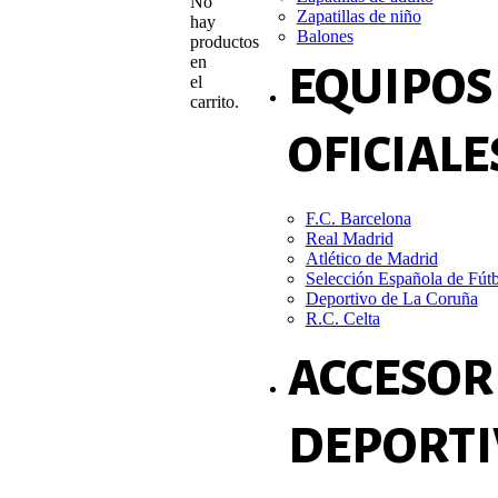
No
Zapatillas de niño
hay
Balones
productos
en
EQUIPOS
el
carrito.
OFICIALE
F.C. Barcelona
Real Madrid
Atlético de Madrid
Selección Española de Fút
Deportivo de La Coruña
R.C. Celta
ACCESOR
DEPORTI