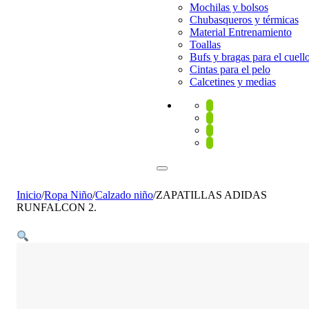
Mochilas y bolsos
Chubasqueros y térmicas
Material Entrenamiento
Toallas
Bufs y bragas para el cuell
Cintas para el pelo
Calcetines y medias
Inicio
/
Ropa Niño
/
Calzado niño
/
ZAPATILLAS ADIDAS
RUNFALCON 2.