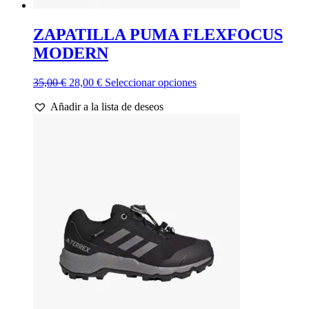
ZAPATILLA PUMA FLEXFOCUS
MODERN
El
El
Este
35,00
€
28,00
€
Seleccionar opciones
precio
precio
producto
Añadir a la lista de deseos
original
actual
tiene
era:
es:
múltiples
35,00 €.
28,00 €.
variantes.
Las
opciones
se
pueden
elegir
en
la
página
de
producto