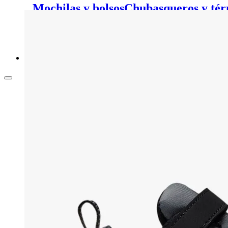
Mochilas y bolsos
Chubasqueros y tér
pelo
Calcetines y medias