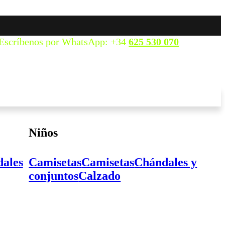
Escríbenos por WhatsApp: +34
625 530 070
Niños
ales
Camisetas
Camisetas
Chándales y
conjuntos
Calzado