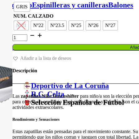
original
actual
de portero
Espinilleras y canilleras
Balones
GRIS
era:
es:
45,00 €.
36,00 €.
NUM. CALZADO
Nº21
Nº22
Nº23.5
Nº25
Nº26
Nº27
ZAPATILLAS
NIKE
DOWNSHIFTER
Balones
Añadi
cantidad
Añadir a la lista de deseos
Descripción
Deportivo de La Coruña
R.C. Celta
Las
zapatillas Nike Downshifter
para niño/a son la elección pe
Selección Española de Fútbol
para ofrecer un equilibrio ideal entre ligereza y sujeción, son el 
actividades extraescolares.
Rendimiento y Sensaciones
Estas zapatillas están pensadas para el movimiento constante. Su c
permitiendo que los niños corran y jueguen con total libertad. La