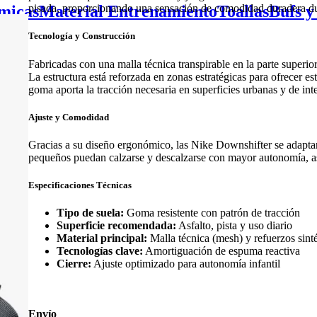
micas
Material Entrenamiento
Toallas
Bufs y
pisada, proporcionando una sensación de comodidad duradera dur
Tecnología y Construcción
Fabricadas con una malla técnica transpirable en la parte superior
La estructura está reforzada en zonas estratégicas para ofrecer es
goma aporta la tracción necesaria en superficies urbanas y de inte
Ajuste y Comodidad
Gracias a su diseño ergonómico, las Nike Downshifter se adaptan a
pequeños puedan calzarse y descalzarse con mayor autonomía, as
Especificaciones Técnicas
Tipo de suela:
Goma resistente con patrón de tracción
Superficie recomendada:
Asfalto, pista y uso diario
Material principal:
Malla técnica (mesh) y refuerzos sinté
Tecnologías clave:
Amortiguación de espuma reactiva
Cierre:
Ajuste optimizado para autonomía infantil
Envío