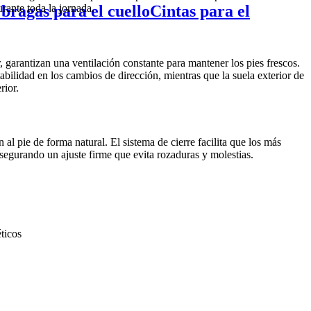
 bragas para el cuello
Cintas para el
ante toda la jornada.
, garantizan una ventilación constante para mantener los pies frescos.
tabilidad en los cambios de dirección, mientras que la suela exterior de
rior.
l pie de forma natural. El sistema de cierre facilita que los más
egurando un ajuste firme que evita rozaduras y molestias.
ticos