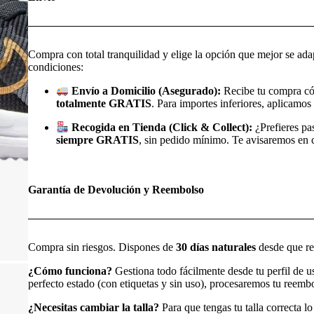
Compra con total tranquilidad y elige la opción que mejor se ada
condiciones:
Envío a Domicilio (Asegurado):
Recibe tu compra có
totalmente GRATIS
. Para importes inferiores, aplicamos 
Recogida en Tienda (Click & Collect):
¿Prefieres pa
siempre GRATIS
, sin pedido mínimo. Te avisaremos en cu
Garantía de Devolución y Reembolso
Compra sin riesgos. Dispones de
30 días naturales
desde que rec
¿Cómo funciona?
Gestiona todo fácilmente desde tu perfil de 
perfecto estado (con etiquetas y sin uso), procesaremos tu reem
¿Necesitas cambiar la talla?
Para que tengas tu talla correcta l