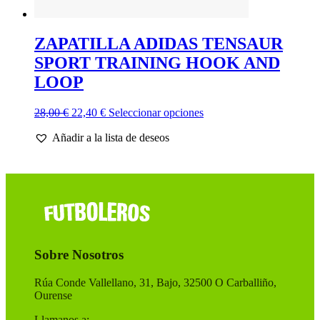
ZAPATILLA ADIDAS TENSAUR
SPORT TRAINING HOOK AND
LOOP
El
El
Este
28,00
€
22,40
€
Seleccionar opciones
precio
precio
producto
Añadir a la lista de deseos
original
actual
tiene
era:
es:
múltiples
28,00 €.
22,40 €.
variantes.
Las
opciones
se
pueden
elegir
en
Sobre Nosotros
la
página
de
Rúa Conde Vallellano, 31, Bajo, 32500 O Carballiño,
producto
Ourense
Llamanos a: