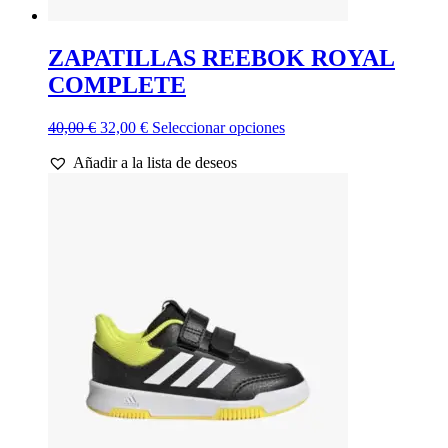
ZAPATILLAS REEBOK ROYAL
COMPLETE
El
El
Este
40,00
€
32,00
€
Seleccionar opciones
precio
precio
producto
Añadir a la lista de deseos
original
actual
tiene
era:
es:
múltiples
40,00 €.
32,00 €.
variantes.
Las
opciones
se
pueden
elegir
en
la
página
de
producto