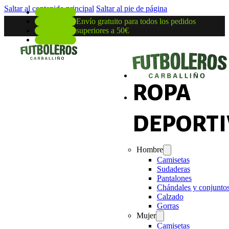
Saltar al contenido principal
Saltar al pie de página
Envío gratuito para todos los pedidos
superiores a 50€
ROPA
DEPORTI
Hombre
Camisetas
Sudaderas
Pantalones
Chándales y conjunto
Calzado
Gorras
Mujer
Camisetas