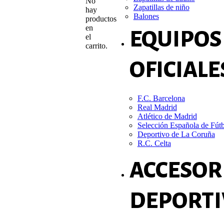
No
Zapatillas de niño
hay
Balones
productos
en
EQUIPOS
el
carrito.
OFICIALE
F.C. Barcelona
Real Madrid
Atlético de Madrid
Selección Española de Fút
Deportivo de La Coruña
R.C. Celta
ACCESOR
DEPORTI