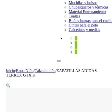
Mochilas y bolsos
Chubasqueros y térmicas
Material Entrenamiento
Toallas
Bufs y bragas para el cuell
Cintas para el pelo
Calcetines y medias
Inicio
/
Ropa Niño
/
Calzado niño
/
ZAPATILLAS ADIDAS
TERREX GTX K