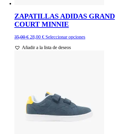
ZAPATILLAS ADIDAS GRAND
COURT MINNIE
El
El
Este
35,00
€
28,00
€
Seleccionar opciones
precio
precio
producto
Añadir a la lista de deseos
original
actual
tiene
era:
es:
múltiples
35,00 €.
28,00 €.
variantes.
Las
opciones
se
pueden
elegir
en
la
página
de
producto