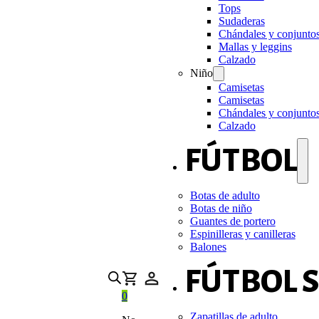
Tops
Sudaderas
Chándales y conjunto
Mallas y leggins
Calzado
Niño
Camisetas
Camisetas
Chándales y conjunto
Calzado
FÚTBOL
Botas de adulto
Botas de niño
Guantes de portero
Espinilleras y canilleras
Balones
FÚTBOL 
0
Zapatillas de adulto