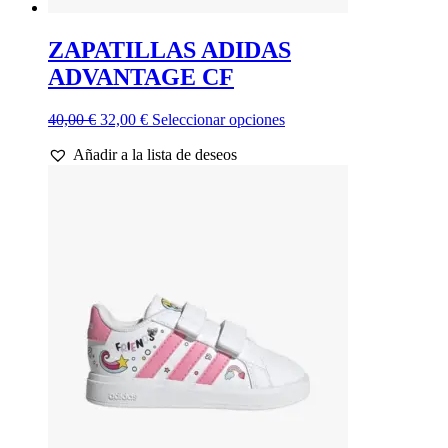
ZAPATILLAS ADIDAS
ADVANTAGE CF
El
El
Este
40,00
€
32,00
€
Seleccionar opciones
precio
precio
producto
Añadir a la lista de deseos
original
actual
tiene
era:
es:
múltiples
40,00 €.
32,00 €.
variantes.
Las
opciones
se
pueden
elegir
en
la
página
de
producto