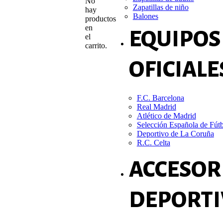
No
Zapatillas de niño
hay
Balones
productos
en
EQUIPOS
el
carrito.
OFICIALE
F.C. Barcelona
Real Madrid
Atlético de Madrid
Selección Española de Fút
Deportivo de La Coruña
R.C. Celta
ACCESOR
DEPORTI