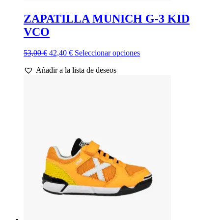
ZAPATILLA MUNICH G-3 KID
VCO
El
El
Este
53,00
€
42,40
€
Seleccionar opciones
precio
precio
producto
Añadir a la lista de deseos
original
actual
tiene
era:
es:
múltiples
53,00 €.
42,40 €.
variantes.
Las
opciones
se
pueden
elegir
en
la
página
de
producto