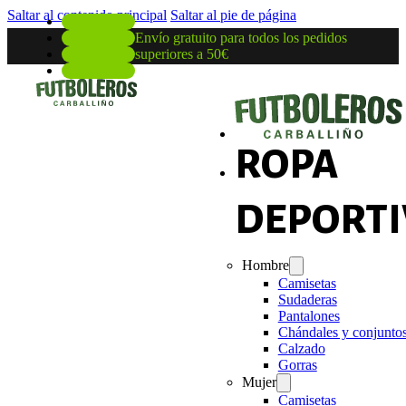
Saltar al contenido principal
Saltar al pie de página
Envío gratuito para todos los pedidos
superiores a 50€
ROPA
DEPORTI
Hombre
Camisetas
Sudaderas
Pantalones
Chándales y conjunto
Calzado
Gorras
Mujer
Camisetas