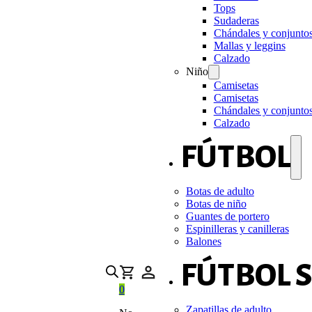
Tops
Sudaderas
Chándales y conjunto
Mallas y leggins
Calzado
Niño
Camisetas
Camisetas
Chándales y conjunto
Calzado
FÚTBOL
Botas de adulto
Botas de niño
Guantes de portero
Espinilleras y canilleras
Balones
FÚTBOL 
0
Zapatillas de adulto