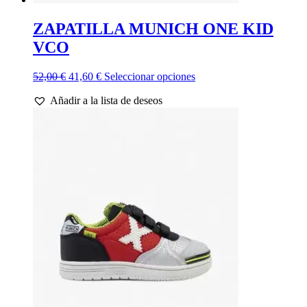
ZAPATILLA MUNICH ONE KID
VCO
El
El
Este
52,00
€
41,60
€
Seleccionar opciones
precio
precio
producto
Añadir a la lista de deseos
original
actual
tiene
era:
es:
múltiples
52,00 €.
41,60 €.
variantes.
Las
opciones
se
pueden
elegir
en
la
página
de
producto