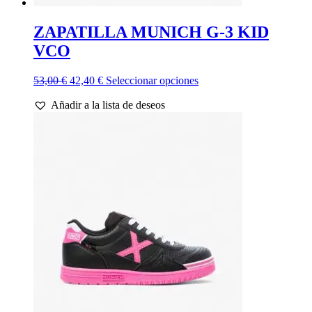
ZAPATILLA MUNICH G-3 KID
VCO
El
El
Este
53,00
€
42,40
€
Seleccionar opciones
precio
precio
producto
Añadir a la lista de deseos
original
actual
tiene
era:
es:
múltiples
53,00 €.
42,40 €.
variantes.
Las
opciones
se
pueden
elegir
en
la
página
de
producto