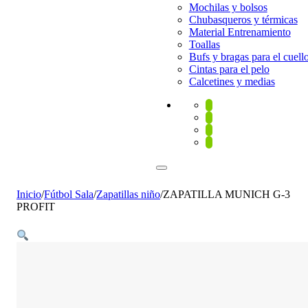
Mochilas y bolsos
Chubasqueros y térmicas
Material Entrenamiento
Toallas
Bufs y bragas para el cuell
Cintas para el pelo
Calcetines y medias
Inicio
/
Fútbol Sala
/
Zapatillas niño
/
ZAPATILLA MUNICH G-3
PROFIT