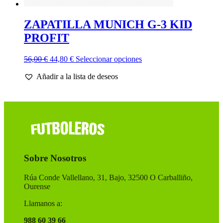
ZAPATILLA MUNICH G-3 KID
PROFIT
El
El
Este
56,00
€
44,80
€
Seleccionar opciones
precio
precio
producto
Añadir a la lista de deseos
original
actual
tiene
era:
es:
múltiples
56,00 €.
44,80 €.
variantes.
Las
opciones
se
pueden
elegir
en
Sobre Nosotros
la
página
de
Rúa Conde Vallellano, 31, Bajo, 32500 O Carballiño,
producto
Ourense
Llamanos a:
988 60 39 66