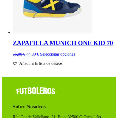
de
producto
ZAPATILLA MUNICH ONE KID 70
El
El
Este
56,00
€
44,80
€
Seleccionar opciones
precio
precio
producto
Añadir a la lista de deseos
original
actual
tiene
era:
es:
múltiples
56,00 €.
44,80 €.
variantes.
Las
opciones
se
pueden
elegir
en
Sobre Nosotros
la
página
de
Rúa Conde Vallellano, 31, Bajo, 32500 O Carballiño,