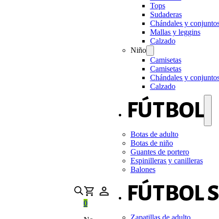
Tops
Sudaderas
Chándales y conjunto
Mallas y leggins
Calzado
Niño
Camisetas
Camisetas
Chándales y conjunto
Calzado
FÚTBOL
Botas de adulto
Botas de niño
Guantes de portero
Espinilleras y canilleras
Balones
FÚTBOL 
0
Zapatillas de adulto