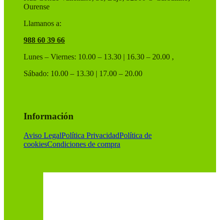
producto
Ourense
Llamanos a:
988 60 39 66
Lunes – Viernes: 10.00 – 13.30 | 16.30 – 20.00 ,
Sábado: 10.00 – 13.30 | 17.00 – 20.00
Información
Aviso Legal
Política Privacidad
Política de
cookies
Condiciones de compra