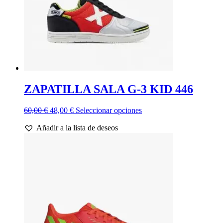
ZAPATILLA SALA G-3 KID 446
El
El
Este
60,00
€
48,00
€
Seleccionar opciones
precio
precio
producto
Añadir a la lista de deseos
original
actual
tiene
era:
es:
múltiples
60,00 €.
48,00 €.
variantes.
Las
opciones
se
pueden
elegir
en
la
página