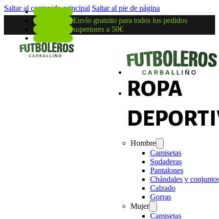
Saltar al contenido principal
Saltar al pie de página
Envío gratuito para todos los pedidos
superiores a 50€
ROPA
DEPORTI
Hombre
Camisetas
Sudaderas
Pantalones
Chándales y conjunto
Calzado
Gorras
Mujer
Camisetas