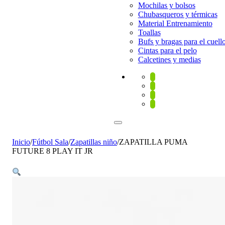
Mochilas y bolsos
Chubasqueros y térmicas
Material Entrenamiento
Toallas
Bufs y bragas para el cuell
Cintas para el pelo
Calcetines y medias
Inicio
/
Fútbol Sala
/
Zapatillas niño
/
ZAPATILLA PUMA
FUTURE 8 PLAY IT JR