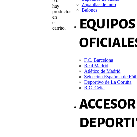
No
Zapatillas de niño
hay
Balones
productos
en
EQUIPOS
el
carrito.
OFICIALE
F.C. Barcelona
Real Madrid
Atlético de Madrid
Selección Española de Fút
Deportivo de La Coruña
R.C. Celta
ACCESOR
DEPORTI