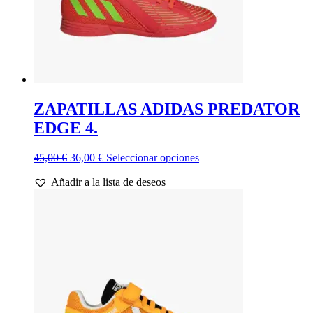
de
producto
ZAPATILLAS ADIDAS PREDATOR
EDGE 4.
El
El
Este
45,00
€
36,00
€
Seleccionar opciones
precio
precio
producto
Añadir a la lista de deseos
original
actual
tiene
era:
es:
múltiples
45,00 €.
36,00 €.
variantes.
Las
opciones
se
pueden
elegir
en
la
página