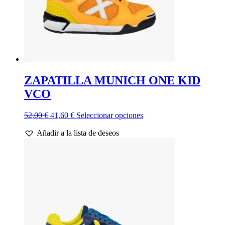
de
producto
ZAPATILLA MUNICH ONE KID
VCO
El
El
Este
52,00
€
41,60
€
Seleccionar opciones
precio
precio
producto
Añadir a la lista de deseos
original
actual
tiene
era:
es:
múltiples
52,00 €.
41,60 €.
variantes.
Las
opciones
se
pueden
elegir
en
la
página