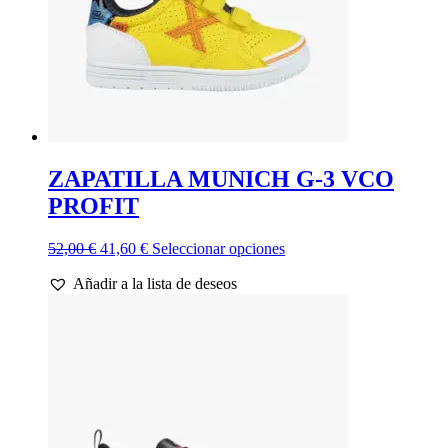
página
de
producto
ZAPATILLA MUNICH G-3 VCO
PROFIT
El
El
Este
52,00
€
41,60
€
Seleccionar opciones
precio
precio
producto
Añadir a la lista de deseos
original
actual
tiene
era:
es:
múltiples
52,00 €.
41,60 €.
variantes.
Las
opciones
se
pueden
elegir
en
la