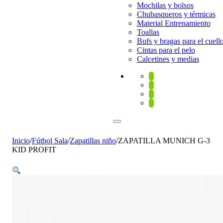
Mochilas y bolsos
Chubasqueros y térmicas
Material Entrenamiento
Toallas
Bufs y bragas para el cuell
Cintas para el pelo
Calcetines y medias
Inicio
/
Fútbol Sala
/
Zapatillas niño
/
ZAPATILLA MUNICH G-3
KID PROFIT