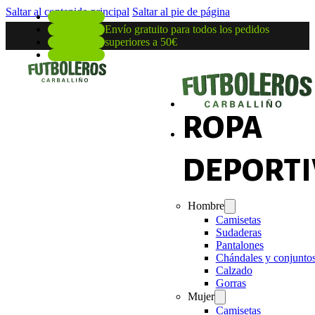
Saltar al contenido principal
Saltar al pie de página
Envío gratuito para todos los pedidos
superiores a 50€
ROPA
DEPORTI
Hombre
Camisetas
Sudaderas
Pantalones
Chándales y conjunto
Calzado
Gorras
Mujer
Camisetas