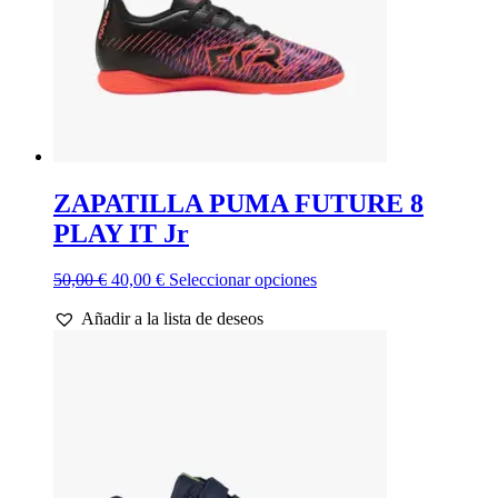
página
de
producto
ZAPATILLA PUMA FUTURE 8
PLAY IT Jr
El
El
Este
50,00
€
40,00
€
Seleccionar opciones
precio
precio
producto
Añadir a la lista de deseos
original
actual
tiene
era:
es:
múltiples
50,00 €.
40,00 €.
variantes.
Las
opciones
se
pueden
elegir
en