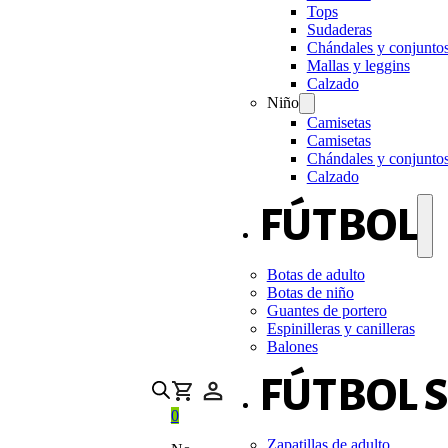
Tops
Sudaderas
Chándales y conjunto
Mallas y leggins
Calzado
Niño
Camisetas
Camisetas
Chándales y conjunto
Calzado
FÚTBOL
Botas de adulto
Botas de niño
Guantes de portero
Espinilleras y canilleras
Balones
FÚTBOL 
0
Zapatillas de adulto