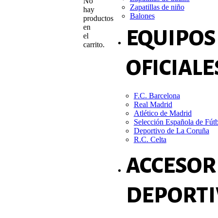
No
Zapatillas de niño
hay
Balones
productos
en
EQUIPOS
el
carrito.
OFICIALE
F.C. Barcelona
Real Madrid
Atlético de Madrid
Selección Española de Fút
Deportivo de La Coruña
R.C. Celta
ACCESOR
DEPORTI