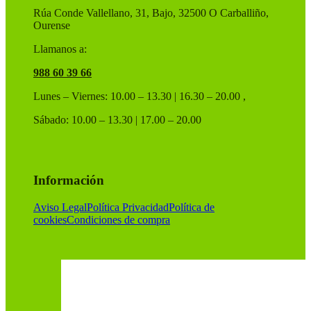
de
Rúa Conde Vallellano, 31, Bajo, 32500 O Carballiño,
producto
Ourense
Llamanos a:
988 60 39 66
Lunes – Viernes: 10.00 – 13.30 | 16.30 – 20.00 ,
Sábado: 10.00 – 13.30 | 17.00 – 20.00
Información
Aviso Legal
Política Privacidad
Política de
cookies
Condiciones de compra