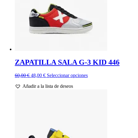
ZAPATILLA SALA G-3 KID 446
El
El
Este
60,00
€
48,00
€
Seleccionar opciones
precio
precio
producto
Añadir a la lista de deseos
original
actual
tiene
era:
es:
múltiples
60,00 €.
48,00 €.
variantes.
Las
opciones
se
pueden
elegir
en
la