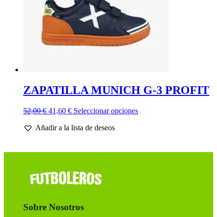
la
página
de
producto
ZAPATILLA MUNICH G-3 PROFIT
El
El
Este
52,00
€
41,60
€
Seleccionar opciones
precio
precio
producto
Añadir a la lista de deseos
original
actual
tiene
era:
es:
múltiples
52,00 €.
41,60 €.
variantes.
Las
opciones
se
pueden
elegir
en
Sobre Nosotros
la
página