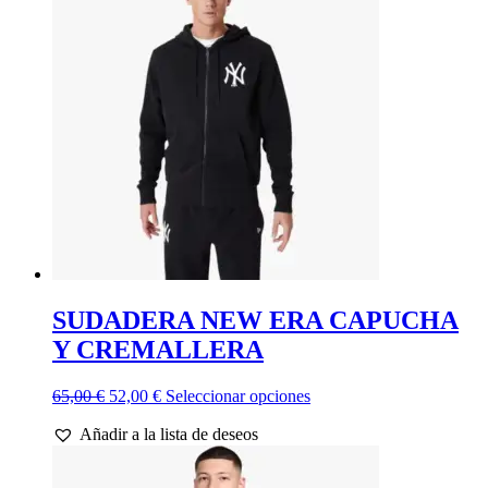
Las
opciones
se
pueden
elegir
en
la
página
de
producto
SUDADERA NEW ERA CAPUCHA
Y CREMALLERA
El
El
Este
65,00
€
52,00
€
Seleccionar opciones
precio
precio
producto
Añadir a la lista de deseos
original
actual
tiene
era:
es:
múltiples
65,00 €.
52,00 €.
variantes.