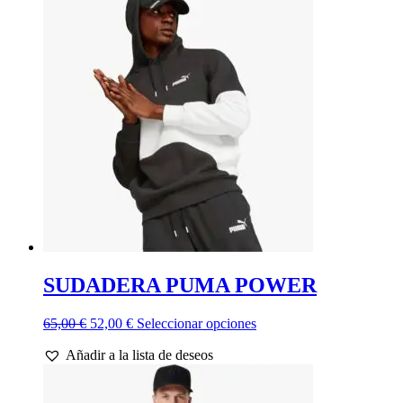
SUDADERA PUMA POWER
El
El
Este
65,00
€
52,00
€
Seleccionar opciones
precio
precio
producto
Añadir a la lista de deseos
original
actual
tiene
era:
es:
múltiples
65,00 €.
52,00 €.
variantes.