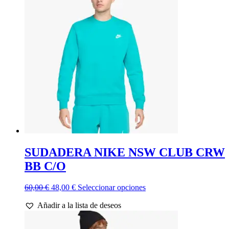
Las
opciones
se
pueden
elegir
en
la
página
de
producto
SUDADERA NIKE NSW CLUB CRW
BB C/O
El
El
Este
60,00
€
48,00
€
Seleccionar opciones
precio
precio
producto
Añadir a la lista de deseos
original
actual
tiene
era:
es:
múltiples
60,00 €.
48,00 €.
variantes.