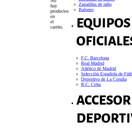
No
Zapatillas de niño
hay
Balones
productos
en
EQUIPOS
el
carrito.
OFICIALE
F.C. Barcelona
Real Madrid
Atlético de Madrid
Selección Española de Fút
Deportivo de La Coruña
R.C. Celta
ACCESOR
DEPORTI