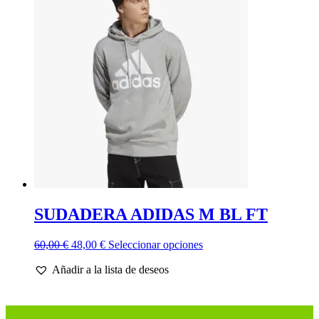
Las
opciones
se
pueden
elegir
en
la
página
de
producto
SUDADERA ADIDAS M BL FT
El
El
Este
60,00
€
48,00
€
Seleccionar opciones
precio
precio
producto
Añadir a la lista de deseos
original
actual
tiene
era:
es:
múltiples
60,00 €.
48,00 €.
variantes.
Las