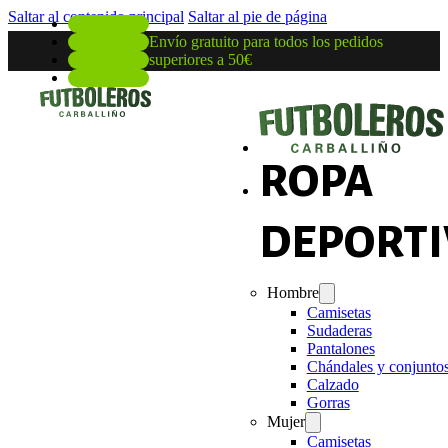
Saltar al contenido principal
Saltar al pie de página
Envío gratuito para todos los pedidos
superiores a 50€
ROPA
DEPORTI
Hombre
Camisetas
Sudaderas
Pantalones
Chándales y conjunto
Calzado
Gorras
Mujer
Camisetas