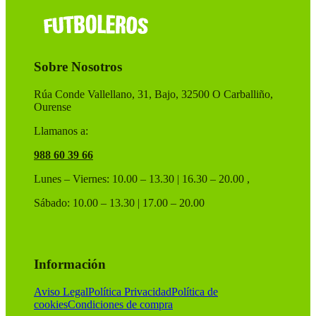
opciones
se
pueden
elegir
en
Sobre Nosotros
la
página
de
Rúa Conde Vallellano, 31, Bajo, 32500 O Carballiño,
producto
Ourense
Llamanos a:
988 60 39 66
Lunes – Viernes: 10.00 – 13.30 | 16.30 – 20.00 ,
Sábado: 10.00 – 13.30 | 17.00 – 20.00
Información
Aviso Legal
Política Privacidad
Política de
cookies
Condiciones de compra