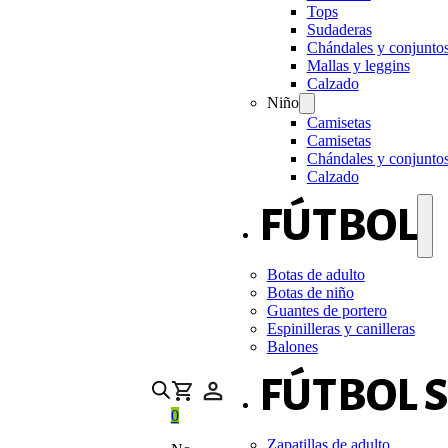
Tops
Sudaderas
Chándales y conjunto
Mallas y leggins
Calzado
Niño
Camisetas
Camisetas
Chándales y conjunto
Calzado
FÚTBOL
Botas de adulto
Botas de niño
Guantes de portero
Espinilleras y canilleras
Balones
FÚTBOL 
0
Zapatillas de adulto