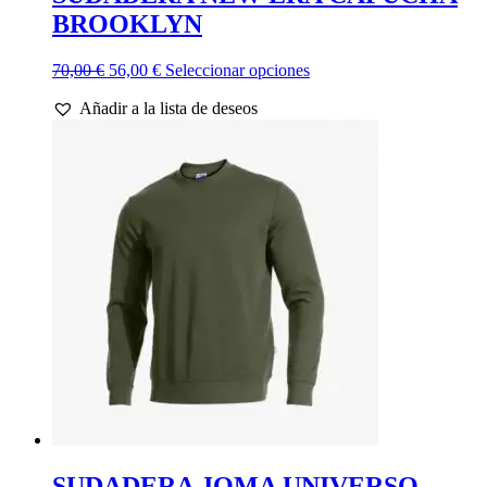
BROOKLYN
El
El
Este
70,00
€
56,00
€
Seleccionar opciones
precio
precio
producto
Añadir a la lista de deseos
original
actual
tiene
era:
es:
múltiples
70,00 €.
56,00 €.
variantes.
Las
opciones
se
pueden
elegir
en
la
página
de
producto
SUDADERA JOMA UNIVERSO