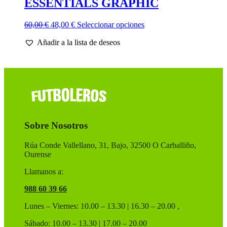
ESSENTIALS GRAPHIC
El
El
Este
60,00
€
48,00
€
Seleccionar opciones
precio
precio
producto
Añadir a la lista de deseos
original
actual
tiene
era:
es:
múltiples
60,00 €.
48,00 €.
variantes.
Las
opciones
se
pueden
elegir
en
Sobre Nosotros
la
página
de
Rúa Conde Vallellano, 31, Bajo, 32500 O Carballiño,
producto
Ourense
Llamanos a:
988 60 39 66
Lunes – Viernes: 10.00 – 13.30 | 16.30 – 20.00 ,
Sábado: 10.00 – 13.30 | 17.00 – 20.00