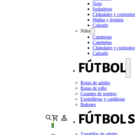
Tops
Sudaderas
Chándales y conjunto
Mallas y leggins
Calzado
Niño
Camisetas
Camisetas
Chándales y conjunto
Calzado
FÚTBOL
Botas de adulto
Botas de niño
Guantes de portero
Espinilleras y canilleras
Balones
FÚTBOL 
0
Zapatillas de adulto