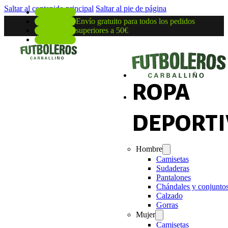
Saltar al contenido principal
Saltar al pie de página
Envío gratuito para todos los pedidos
superiores a 50€
ROPA
DEPORTI
Hombre
Camisetas
Sudaderas
Pantalones
Chándales y conjunto
Calzado
Gorras
Mujer
Camisetas