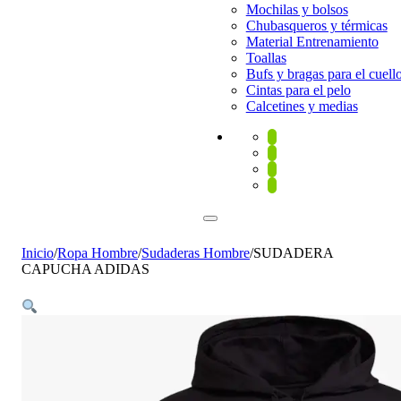
Mochilas y bolsos
Chubasqueros y térmicas
Material Entrenamiento
Toallas
Bufs y bragas para el cuell
Cintas para el pelo
Calcetines y medias
Inicio
/
Ropa Hombre
/
Sudaderas Hombre
/
SUDADERA
CAPUCHA ADIDAS