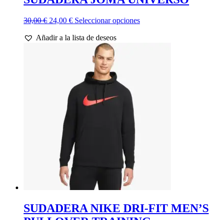
El
El
Este
30,00
€
24,00
€
Seleccionar opciones
precio
precio
producto
Añadir a la lista de deseos
original
actual
tiene
era:
es:
múltiples
30,00 €.
24,00 €.
variantes.
Las
opciones
se
pueden
elegir
en
la
página
de
producto
SUDADERA NIKE DRI-FIT MEN’S