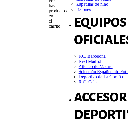
No
Zapatillas de niño
hay
Balones
productos
en
EQUIPOS
el
carrito.
OFICIALE
F.C. Barcelona
Real Madrid
Atlético de Madrid
Selección Española de Fút
Deportivo de La Coruña
R.C. Celta
ACCESOR
DEPORTI