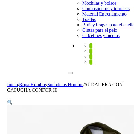
Mochilas y bolsos
Chubasqueros y térmicas
Material Entrenamiento
Toallas
Bufs y bragas para el cuell
Cintas para el pelo
Calcetines y medias
Inicio
/
Ropa Hombre
/
Sudaderas Hombre
/
SUDADERA CON
CAPUCHA CONFOR III