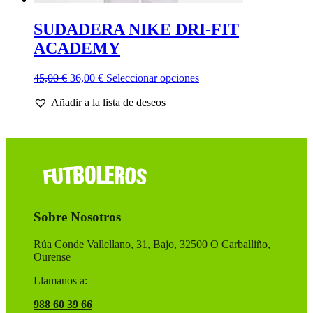
SUDADERA NIKE DRI-FIT
ACADEMY
El
El
Este
45,00
€
36,00
€
Seleccionar opciones
precio
precio
producto
Añadir a la lista de deseos
original
actual
tiene
era:
es:
múltiples
45,00 €.
36,00 €.
variantes.
Las
opciones
se
pueden
elegir
en
Sobre Nosotros
la
página
de
Rúa Conde Vallellano, 31, Bajo, 32500 O Carballiño,
producto
Ourense
Llamanos a:
988 60 39 66