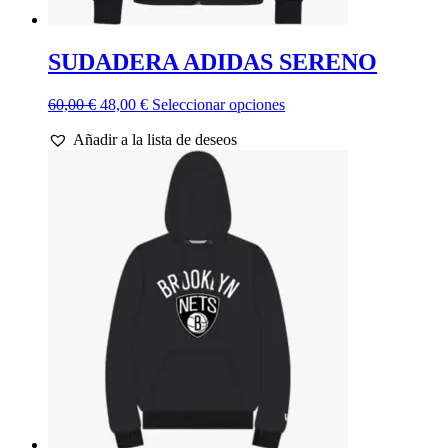
SUDADERA ADIDAS SERENO
El
El
Este
60,00
€
48,00
€
Seleccionar opciones
precio
precio
producto
Añadir a la lista de deseos
original
actual
tiene
era:
es:
múltiples
60,00 €.
48,00 €.
variantes.
Las
opciones
se
pueden
elegir
en
la
página
de
producto