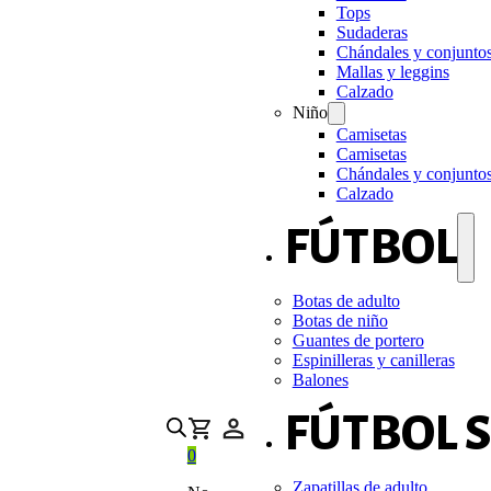
Tops
Sudaderas
Chándales y conjunto
Mallas y leggins
Calzado
Niño
Camisetas
Camisetas
Chándales y conjunto
Calzado
FÚTBOL
Botas de adulto
Botas de niño
Guantes de portero
Espinilleras y canilleras
Balones
FÚTBOL 
0
Zapatillas de adulto