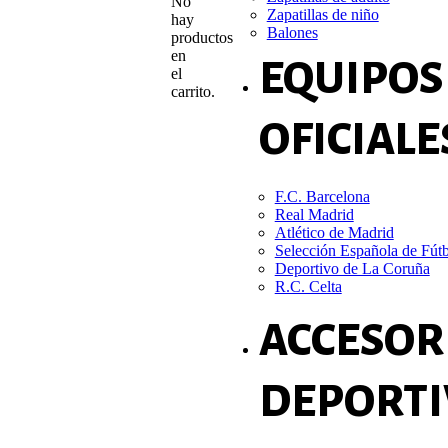
No
Zapatillas de niño
hay
Balones
productos
en
EQUIPOS
el
carrito.
OFICIALE
F.C. Barcelona
Real Madrid
Atlético de Madrid
Selección Española de Fút
Deportivo de La Coruña
R.C. Celta
ACCESOR
DEPORTI