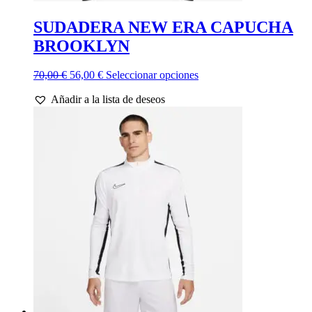
SUDADERA NEW ERA CAPUCHA
BROOKLYN
El
El
Este
70,00
€
56,00
€
Seleccionar opciones
precio
precio
producto
Añadir a la lista de deseos
original
actual
tiene
era:
es:
múltiples
70,00 €.
56,00 €.
variantes.
Las
opciones
se
pueden
elegir
en
la
página
de
producto