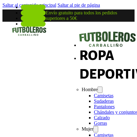
Saltar al contenido principal
Saltar al pie de página
Envío gratuito para todos los pedidos
superiores a 50€
ROPA
DEPORTI
Hombre
Camisetas
Sudaderas
Pantalones
Chándales y conjunto
Calzado
Gorras
Mujer
Camisetas