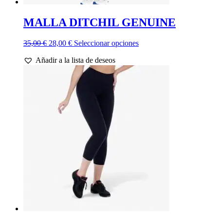
MALLA DITCHIL GENUINE
El
El
Este
35,00
€
28,00
€
Seleccionar opciones
precio
precio
producto
Añadir a la lista de deseos
original
actual
tiene
era:
es:
múltiples
35,00 €.
28,00 €.
variantes.
Las
opciones
se
pueden
elegir
en
la
página
de
producto