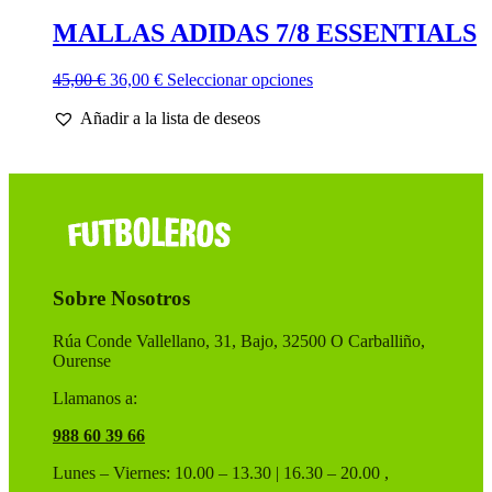
MALLAS ADIDAS 7/8 ESSENTIALS
El
El
Este
45,00
€
36,00
€
Seleccionar opciones
precio
precio
producto
Añadir a la lista de deseos
original
actual
tiene
era:
es:
múltiples
45,00 €.
36,00 €.
variantes.
Las
opciones
se
pueden
elegir
en
Sobre Nosotros
la
página
de
Rúa Conde Vallellano, 31, Bajo, 32500 O Carballiño,
producto
Ourense
Llamanos a:
988 60 39 66
Lunes – Viernes: 10.00 – 13.30 | 16.30 – 20.00 ,