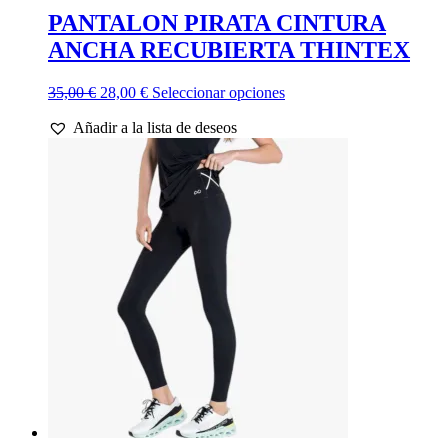
PANTALON PIRATA CINTURA
ANCHA RECUBIERTA THINTEX
El
El
Este
35,00
€
28,00
€
Seleccionar opciones
precio
precio
producto
Añadir a la lista de deseos
original
actual
tiene
era:
es:
múltiples
35,00 €.
28,00 €.
variantes.
Las
opciones
se
pueden
elegir
en
la
página
de
producto