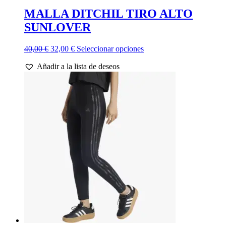
MALLA DITCHIL TIRO ALTO
SUNLOVER
El
El
Este
40,00
€
32,00
€
Seleccionar opciones
precio
precio
producto
Añadir a la lista de deseos
original
actual
tiene
era:
es:
múltiples
40,00 €.
32,00 €.
variantes.
Las
opciones
se
pueden
elegir
en
la
página
de
producto