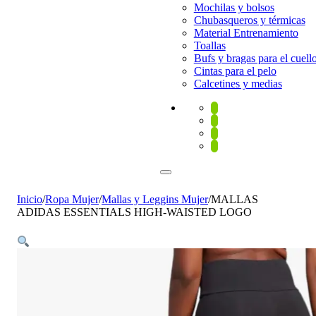
Mochilas y bolsos
Chubasqueros y térmicas
Material Entrenamiento
Toallas
Bufs y bragas para el cuell
Cintas para el pelo
Calcetines y medias
Inicio
/
Ropa Mujer
/
Mallas y Leggins Mujer
/
MALLAS
ADIDAS ESSENTIALS HIGH-WAISTED LOGO