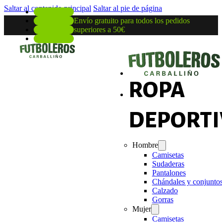
Saltar al contenido principal
Saltar al pie de página
Envío gratuito para todos los pedidos
superiores a 50€
ROPA
DEPORTI
Hombre
Camisetas
Sudaderas
Pantalones
Chándales y conjunto
Calzado
Gorras
Mujer
Camisetas