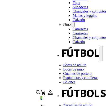
Tops
Sudaderas
Chándales y conjunto
Mallas y leggins
Calzado
Niño
Camisetas
Camisetas
Chándales y conjunto
Calzado
FÚTBOL
Botas de adulto
Botas de niño
Guantes de portero
Espinilleras y canilleras
Balones
FÚTBOL 
0
Zapatillas de adulto