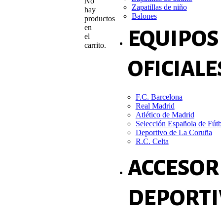
No
Zapatillas de niño
hay
Balones
productos
en
EQUIPOS
el
carrito.
OFICIALE
F.C. Barcelona
Real Madrid
Atlético de Madrid
Selección Española de Fút
Deportivo de La Coruña
R.C. Celta
ACCESOR
DEPORTI