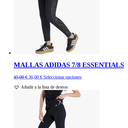
MALLAS ADIDAS 7/8 ESSENTIALS
El
El
Este
45,00
€
36,00
€
Seleccionar opciones
precio
precio
producto
Añadir a la lista de deseos
original
actual
tiene
era:
es:
múltiples
45,00 €.
36,00 €.
variantes.
Las
opciones
se
pueden
elegir