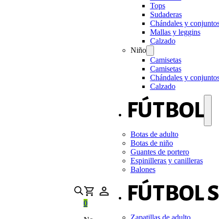
Tops
Sudaderas
Chándales y conjunto
Mallas y leggins
Calzado
Niño
Camisetas
Camisetas
Chándales y conjunto
Calzado
FÚTBOL
Botas de adulto
Botas de niño
Guantes de portero
Espinilleras y canilleras
Balones
FÚTBOL 
0
Zapatillas de adulto