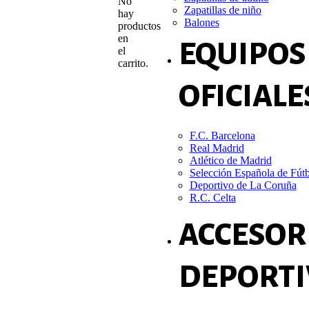
No
Zapatillas de niño
hay
Balones
productos
en
EQUIPOS
el
carrito.
OFICIALE
F.C. Barcelona
Real Madrid
Atlético de Madrid
Selección Española de Fút
Deportivo de La Coruña
R.C. Celta
ACCESOR
DEPORTI