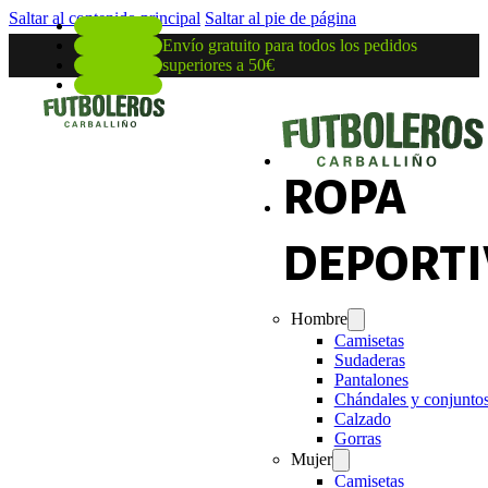
Saltar al contenido principal
Saltar al pie de página
Envío gratuito para todos los pedidos
superiores a 50€
ROPA
DEPORTI
Hombre
Camisetas
Sudaderas
Pantalones
Chándales y conjunto
Calzado
Gorras
Mujer
Camisetas