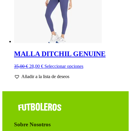
página
de
producto
MALLA DITCHIL GENUINE
El
El
Este
35,00
€
28,00
€
Seleccionar opciones
precio
precio
producto
Añadir a la lista de deseos
original
actual
tiene
era:
es:
múltiples
35,00 €.
28,00 €.
variantes.
Las
opciones
se
pueden
elegir
en
Sobre Nosotros
la
página