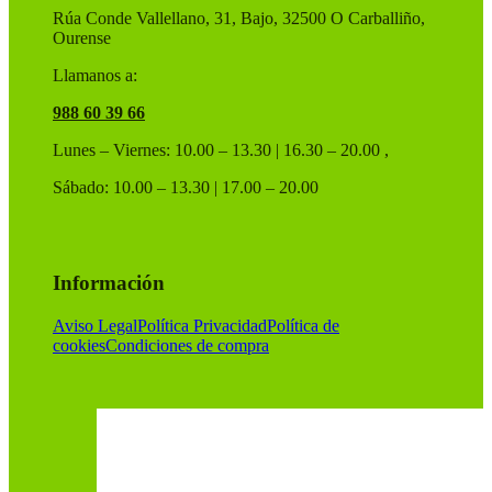
de
Rúa Conde Vallellano, 31, Bajo, 32500 O Carballiño,
producto
Ourense
Llamanos a:
988 60 39 66
Lunes – Viernes: 10.00 – 13.30 | 16.30 – 20.00 ,
Sábado: 10.00 – 13.30 | 17.00 – 20.00
Información
Aviso Legal
Política Privacidad
Política de
cookies
Condiciones de compra