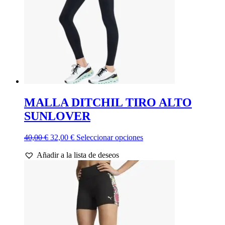
en
la
página
de
producto
MALLA DITCHIL TIRO ALTO
SUNLOVER
El
El
Este
40,00
€
32,00
€
Seleccionar opciones
precio
precio
producto
Añadir a la lista de deseos
original
actual
tiene
era:
es:
múltiples
40,00 €.
32,00 €.
variantes.
Las
opciones
se
pueden
elegir