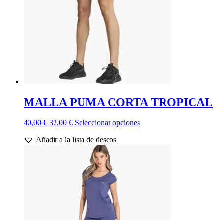
en
la
página
de
producto
MALLA PUMA CORTA TROPICAL
El
El
Este
40,00
€
32,00
€
Seleccionar opciones
precio
precio
producto
Añadir a la lista de deseos
original
actual
tiene
era:
es:
múltiples
40,00 €.
32,00 €.
variantes.
Las
opciones
se
pueden
elegir
en
la