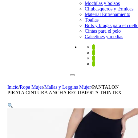
Mochilas y bolsos
Chubasqueros y térmicas
Material Entrenamiento
Toallas
Bufs y bragas para el cuell
Cintas para el pelo
Calcetines y medias
Inicio
/
Ropa Mujer
/
Mallas y Leggins Mujer
/
PANTALON
PIRATA CINTURA ANCHA RECUBIERTA THINTEX