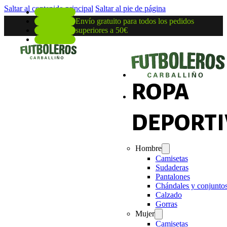
Saltar al contenido principal
Saltar al pie de página
Envío gratuito para todos los pedidos
superiores a 50€
ROPA
DEPORTI
Hombre
Camisetas
Sudaderas
Pantalones
Chándales y conjunto
Calzado
Gorras
Mujer
Camisetas