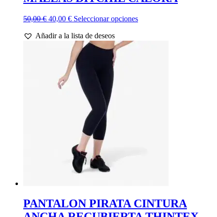
El
El
Este
50,00
€
40,00
€
Seleccionar opciones
precio
precio
producto
Añadir a la lista de deseos
original
actual
tiene
era:
es:
múltiples
50,00 €.
40,00 €.
variantes.
Las
opciones
se
pueden
elegir
en
la
página
de
producto
PANTALON PIRATA CINTURA
ANCHA RECUBIERTA THINTEX