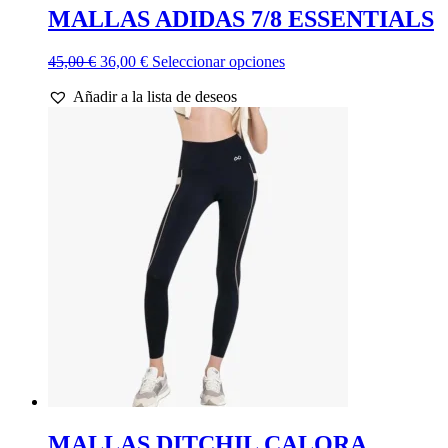
MALLAS ADIDAS 7/8 ESSENTIALS
El
El
Este
45,00
€
36,00
€
Seleccionar opciones
precio
precio
producto
Añadir a la lista de deseos
original
actual
tiene
era:
es:
múltiples
45,00 €.
36,00 €.
variantes.
Las
opciones
se
pueden
elegir
en
la
página
de
producto
MALLAS DITCHIL CALORA