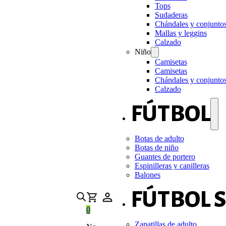
Tops
Sudaderas
Chándales y conjunto
Mallas y leggins
Calzado
Niño
Camisetas
Camisetas
Chándales y conjunto
Calzado
FÚTBOL
Botas de adulto
Botas de niño
Guantes de portero
Espinilleras y canilleras
Balones
FÚTBOL 
0
Zapatillas de adulto