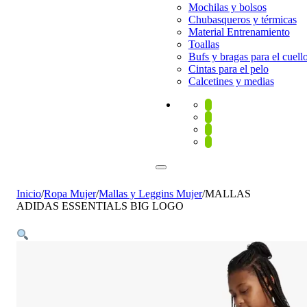
Mochilas y bolsos
Chubasqueros y térmicas
Material Entrenamiento
Toallas
Bufs y bragas para el cuell
Cintas para el pelo
Calcetines y medias
Inicio
/
Ropa Mujer
/
Mallas y Leggins Mujer
/
MALLAS
ADIDAS ESSENTIALS BIG LOGO