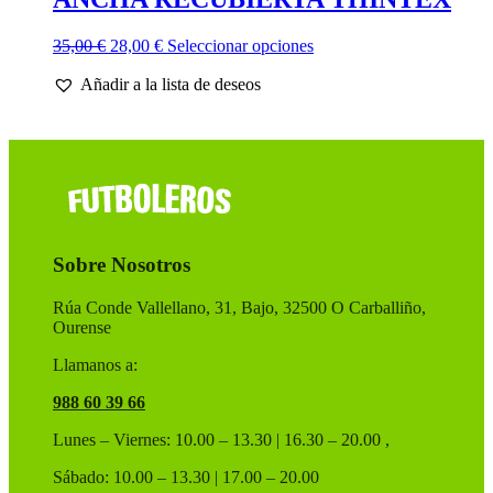
El
El
Este
35,00
€
28,00
€
Seleccionar opciones
precio
precio
producto
Añadir a la lista de deseos
original
actual
tiene
era:
es:
múltiples
35,00 €.
28,00 €.
variantes.
Las
opciones
se
pueden
elegir
en
Sobre Nosotros
la
página
de
Rúa Conde Vallellano, 31, Bajo, 32500 O Carballiño,
producto
Ourense
Llamanos a:
988 60 39 66
Lunes – Viernes: 10.00 – 13.30 | 16.30 – 20.00 ,
Sábado: 10.00 – 13.30 | 17.00 – 20.00