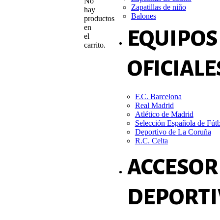
No
Zapatillas de niño
hay
Balones
productos
en
EQUIPOS
el
carrito.
OFICIALE
F.C. Barcelona
Real Madrid
Atlético de Madrid
Selección Española de Fút
Deportivo de La Coruña
R.C. Celta
ACCESOR
DEPORTI