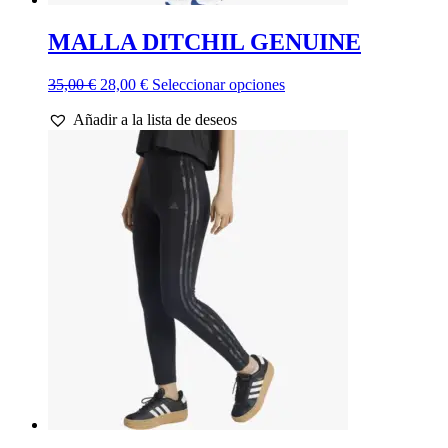
MALLA DITCHIL GENUINE
El
El
Este
35,00
€
28,00
€
Seleccionar opciones
precio
precio
producto
Añadir a la lista de deseos
original
actual
tiene
era:
es:
múltiples
35,00 €.
28,00 €.
variantes.
Las
opciones
se
pueden
elegir
en
la
página
de
producto