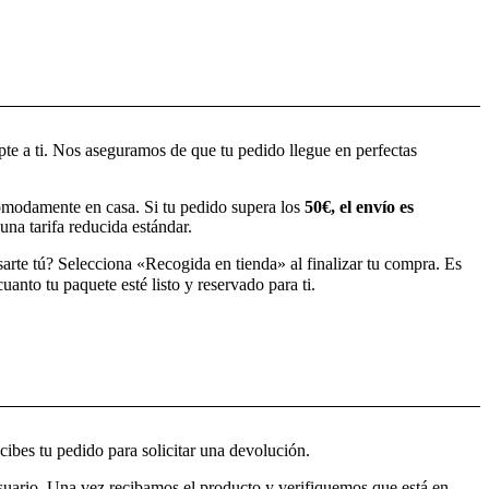
pte a ti. Nos aseguramos de que tu pedido llegue en perfectas
modamente en casa. Si tu pedido supera los
50€, el envío es
una tarifa reducida estándar.
sarte tú? Selecciona «Recogida en tienda» al finalizar tu compra. Es
anto tu paquete esté listo y reservado para ti.
ibes tu pedido para solicitar una devolución.
usuario. Una vez recibamos el producto y verifiquemos que está en