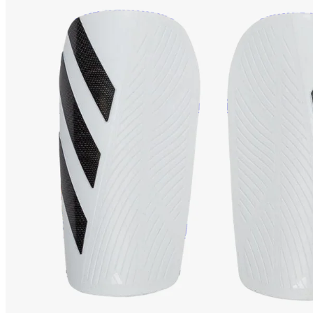
Botas de adulto
Botas de niño
Guantes 
Fútbol Sala
Zapatillas de adulto
Zapatillas de niño
Equipos Oficiales
F.C. Barcelona
Real Madrid
Atlético de Madrid
Accesorios Deportivos