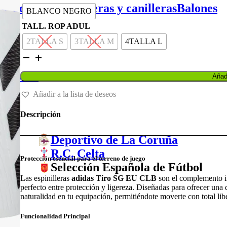
original
actual
de portero
Espinilleras y canilleras
Balones
BLANCO NEGRO
era:
es:
13,00 €.
10,40 €.
TALL. ROP ADUL
2TALLA S
3TALLA M
4TALLA L
ESPINILLERAS
ADIDAS
TIRO
Balones
Añadi
SG
EU
Añadir a la lista de deseos
CLB
cantidad
Descripción
Deportivo de La Coruña
R.C. Celta
Protección esencial para el terreno de juego
Selección Española de Fútbol
Las espinilleras
adidas Tiro SG EU CLB
son el complemento in
perfecto entre protección y ligereza. Diseñadas para ofrecer una d
naturalidad en tu equipación, permitiéndote moverte con total lib
Funcionalidad Principal