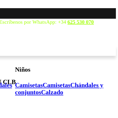
Escríbenos por WhatsApp: +34
625 530 070
Niños
U CLB
ales
Camisetas
Camisetas
Chándales y
conjuntos
Calzado