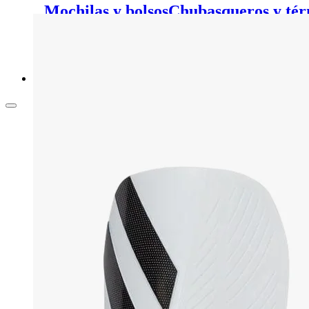
Mochilas y bolsos
Chubasqueros y tér
pelo
Calcetines y medias