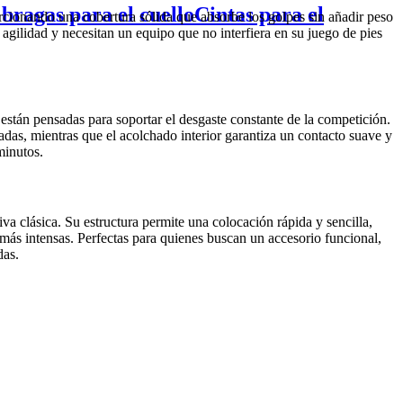
 bragas para el cuello
Cintas para el
rcionando una cobertura sólida que absorbe los golpes sin añadir peso
 agilidad y necesitan un equipo que no interfiera en su juego de pies
s están pensadas para soportar el desgaste constante de la competición.
tradas, mientras que el acolchado interior garantiza un contacto suave y
minutos.
va clásica. Su estructura permite una colocación rápida y sencilla,
más intensas. Perfectas para quienes buscan un accesorio funcional,
das.