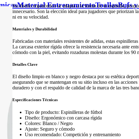
micas
Material Entrenamiento
Toallas
Bufs y
Su diseño ergonómico se adapta a la forma de tu espinilla, propo
innecesario. Son la elección ideal para jugadores que priorizan la
ni en su velocidad.
Materiales y Durabilidad
Fabricadas con materiales resistentes de adidas, estas espinillera
La carcasa exterior rígida ofrece la resistencia necesaria ante en
cómodo con la piel, evitando rozaduras molestas durante los 90 
Detalles Clave
El diseño limpio en blanco y negro destaca por su estética deporti
asegurando que se mantengan en su sitio incluso en las acciones 
duradero y con el respaldo de calidad de la marca de las tres ban
Especificaciones Técnicas
Tipo de producto: Espinilleras de fútbol
Diseño: Ergonómico con carcasa rígida
Colores: Blanco / Negro
Ajuste: Seguro y cómodo
Uso recomendado: Competición y entrenamiento