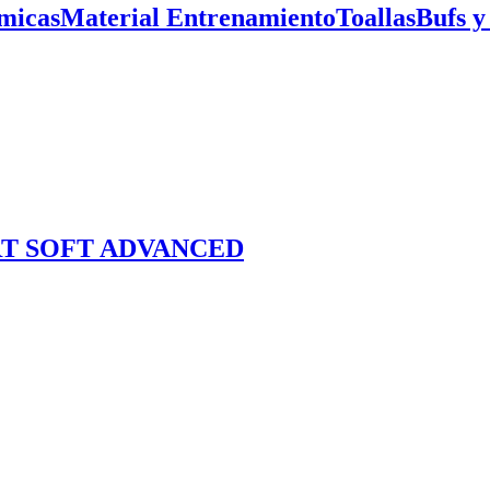
micas
Material Entrenamiento
Toallas
Bufs y
T SOFT ADVANCED