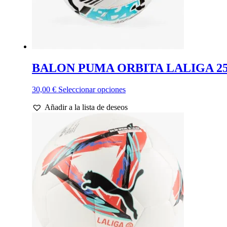
BALON PUMA ORBITA LALIGA 25
Este
30,00
€
Seleccionar opciones
producto
Añadir a la lista de deseos
tiene
múltiples
variantes.
Las
opciones
se
pueden
elegir
en
la
página
de
producto