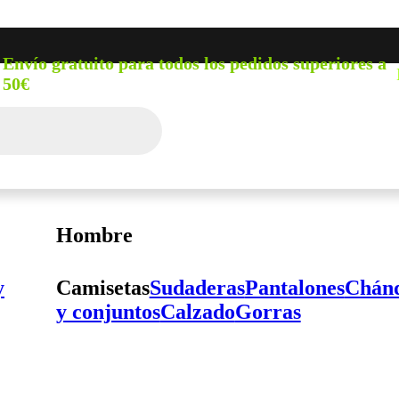
Envío gratuito para todos los pedidos superiores a
50€
Hombre
y
Camisetas
Sudaderas
Pantalones
Chánd
y conjuntos
Calzado
Gorras