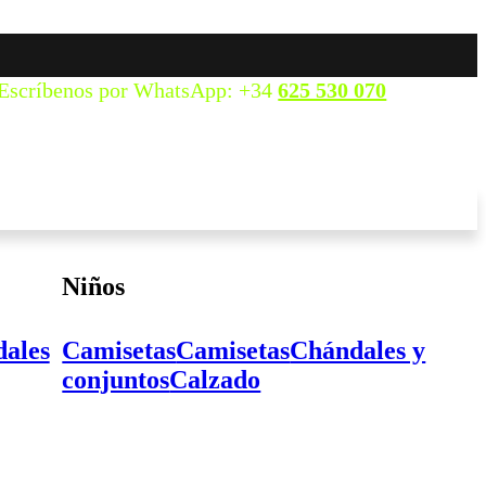
Escríbenos por WhatsApp: +34
625 530 070
Niños
ales
Camisetas
Camisetas
Chándales y
conjuntos
Calzado