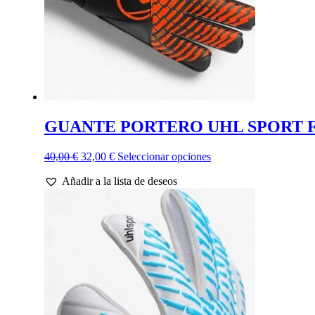
página
de
producto
GUANTE PORTERO UHL SPORT F
El
El
Este
40,00
€
32,00
€
Seleccionar opciones
precio
precio
producto
Añadir a la lista de deseos
original
actual
tiene
era:
es:
múltiples
40,00 €.
32,00 €.
variantes.
Las
opciones
se
pueden
elegir
en
la
página