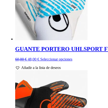
en
la
página
de
producto
GUANTE PORTERO UHLSPORT F
El
El
Este
60,00
€
48,00
€
Seleccionar opciones
precio
precio
producto
Añadir a la lista de deseos
original
actual
tiene
era:
es:
múltiples
60,00 €.
48,00 €.
variantes.
Las
opciones
se
pueden
elegir
en
la