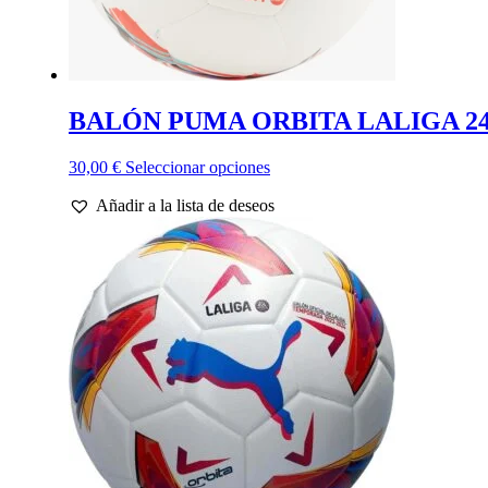
BALÓN PUMA ORBITA LALIGA 24
Este
30,00
€
Seleccionar opciones
producto
Añadir a la lista de deseos
tiene
múltiples
variantes.
Las
opciones
se
pueden
elegir
en
la
página
de
producto