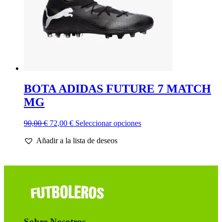
página
de
producto
BOTA ADIDAS FUTURE 7 MATCH
MG
El
El
Este
90,00
€
72,00
€
Seleccionar opciones
precio
precio
producto
Añadir a la lista de deseos
original
actual
tiene
era:
es:
múltiples
90,00 €.
72,00 €.
variantes.
Las
opciones
se
pueden
elegir
en
Sobre Nosotros
la