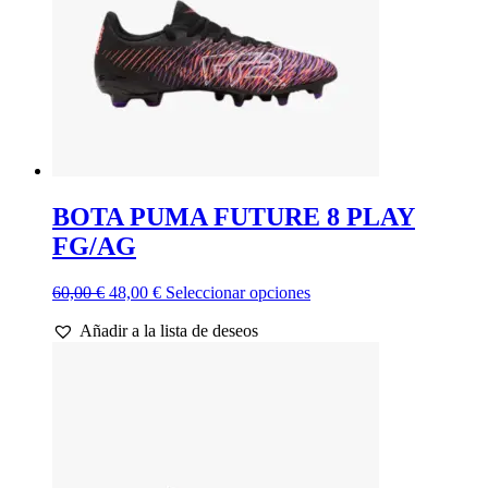
la
página
de
producto
BOTA PUMA FUTURE 8 PLAY
FG/AG
El
El
Este
60,00
€
48,00
€
Seleccionar opciones
precio
precio
producto
Añadir a la lista de deseos
original
actual
tiene
era:
es:
múltiples
60,00 €.
48,00 €.
variantes.
Las
opciones
se
pueden
elegir
en