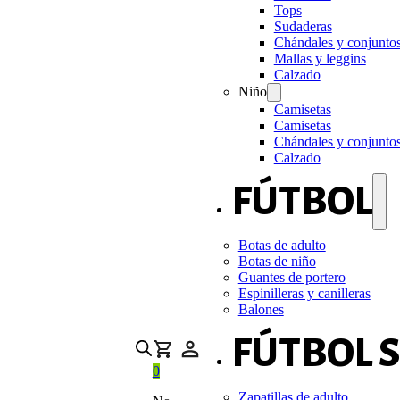
Tops
Sudaderas
Chándales y conjunto
Mallas y leggins
Calzado
Niño
Camisetas
Camisetas
Chándales y conjunto
Calzado
FÚTBOL
Botas de adulto
Botas de niño
Guantes de portero
Espinilleras y canilleras
Balones
FÚTBOL 
0
Zapatillas de adulto