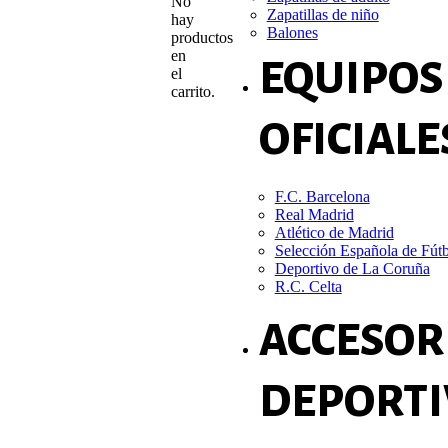
No
Zapatillas de niño
hay
Balones
productos
en
EQUIPOS
el
carrito.
OFICIALE
F.C. Barcelona
Real Madrid
Atlético de Madrid
Selección Española de Fút
Deportivo de La Coruña
R.C. Celta
ACCESOR
DEPORTI