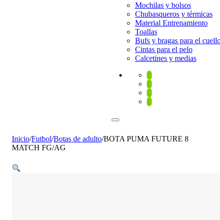
Mochilas y bolsos
Chubasqueros y térmicas
Material Entrenamiento
Toallas
Bufs y bragas para el cuell
Cintas para el pelo
Calcetines y medias
Inicio
/
Futbol
/
Botas de adulto
/
BOTA PUMA FUTURE 8
MATCH FG/AG