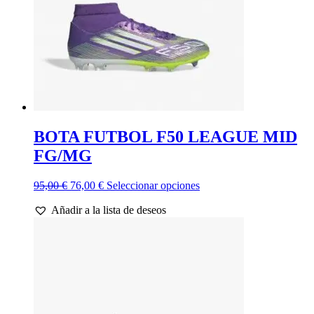
BOTA FUTBOL F50 LEAGUE MID
FG/MG
El
El
Este
95,00
€
76,00
€
Seleccionar opciones
precio
precio
producto
Añadir a la lista de deseos
original
actual
tiene
era:
es:
múltiples
95,00 €.
76,00 €.
variantes.
Las
opciones
se
pueden
elegir
en