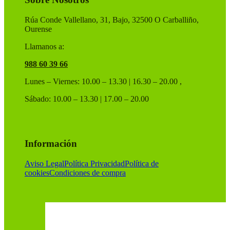
página
de
Rúa Conde Vallellano, 31, Bajo, 32500 O Carballiño,
producto
Ourense
Llamanos a:
988 60 39 66
Lunes – Viernes: 10.00 – 13.30 | 16.30 – 20.00 ,
Sábado: 10.00 – 13.30 | 17.00 – 20.00
Información
Aviso Legal
Política Privacidad
Política de
cookies
Condiciones de compra