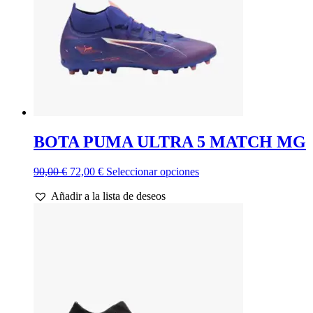
la
página
de
producto
BOTA PUMA ULTRA 5 MATCH MG
El
El
Este
90,00
€
72,00
€
Seleccionar opciones
precio
precio
producto
Añadir a la lista de deseos
original
actual
tiene
era:
es:
múltiples
90,00 €.
72,00 €.
variantes.
Las
opciones
se
pueden
elegir
en
la