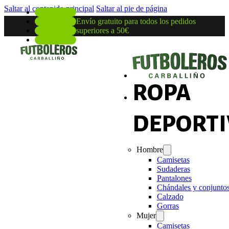
Saltar al contenido principal
Saltar al pie de página
Envío gratuito para todos los pedidos
superiores a 50€
ROPA
DEPORTI
Hombre
Camisetas
Sudaderas
Pantalones
Chándales y conjunto
Calzado
Gorras
Mujer
Camisetas