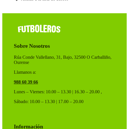
era:
es:
múltiples
60,00 €.
48,00 €.
variantes.
Las
opciones
se
pueden
elegir
en
Sobre Nosotros
la
página
de
Rúa Conde Vallellano, 31, Bajo, 32500 O Carballiño,
producto
Ourense
Llamanos a:
988 60 39 66
Lunes – Viernes: 10.00 – 13.30 | 16.30 – 20.00 ,
Sábado: 10.00 – 13.30 | 17.00 – 20.00
Información