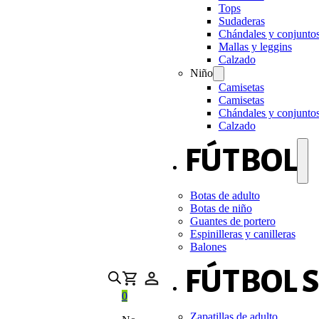
Tops
Sudaderas
Chándales y conjunto
Mallas y leggins
Calzado
Niño
Camisetas
Camisetas
Chándales y conjunto
Calzado
FÚTBOL
Botas de adulto
Botas de niño
Guantes de portero
Espinilleras y canilleras
Balones
FÚTBOL 
0
Zapatillas de adulto