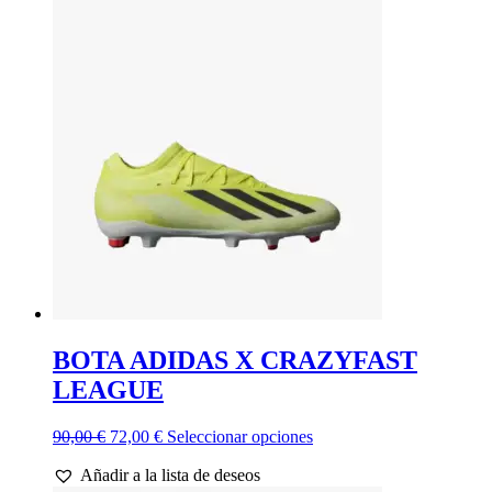
BOTA ADIDAS X CRAZYFAST
LEAGUE
El
El
Este
90,00
€
72,00
€
Seleccionar opciones
precio
precio
producto
Añadir a la lista de deseos
original
actual
tiene