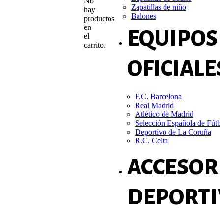
No
Zapatillas de niño
hay
Balones
productos
en
EQUIPOS
el
carrito.
OFICIALE
F.C. Barcelona
Real Madrid
Atlético de Madrid
Selección Española de Fút
Deportivo de La Coruña
R.C. Celta
ACCESOR
DEPORTI