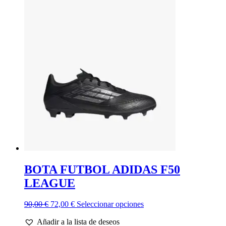
era:
es:
múltiples
100,00 €.
80,00 €.
variantes.
Las
opciones
se
pueden
elegir
en
la
página
de
producto
BOTA FUTBOL ADIDAS F50
LEAGUE
El
El
Este
90,00
€
72,00
€
Seleccionar opciones
precio
precio
producto
Añadir a la lista de deseos
original
actual
tiene