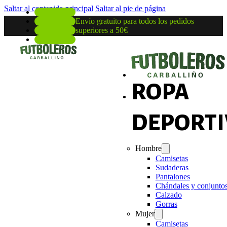
Saltar al contenido principal
Saltar al pie de página
Envío gratuito para todos los pedidos
superiores a 50€
ROPA
DEPORTI
Hombre
Camisetas
Sudaderas
Pantalones
Chándales y conjunto
Calzado
Gorras
Mujer
Camisetas