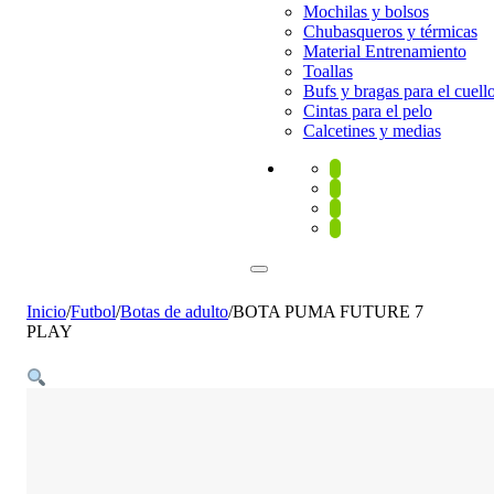
Mochilas y bolsos
Chubasqueros y térmicas
Material Entrenamiento
Toallas
Bufs y bragas para el cuell
Cintas para el pelo
Calcetines y medias
Inicio
/
Futbol
/
Botas de adulto
/
BOTA PUMA FUTURE 7
PLAY