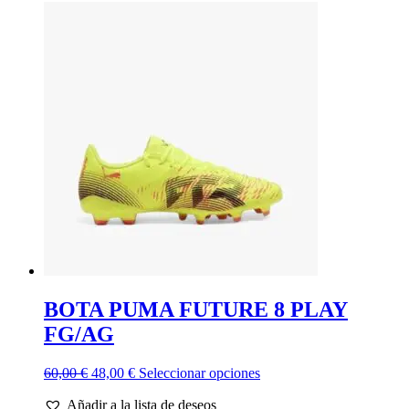
era:
es:
múltiples
90,00 €.
72,00 €.
variantes.
Las
opciones
se
pueden
elegir
en
la
página
de
producto
BOTA PUMA FUTURE 8 PLAY
FG/AG
El
El
Este
60,00
€
48,00
€
Seleccionar opciones
precio
precio
producto
Añadir a la lista de deseos
original
actual
tiene