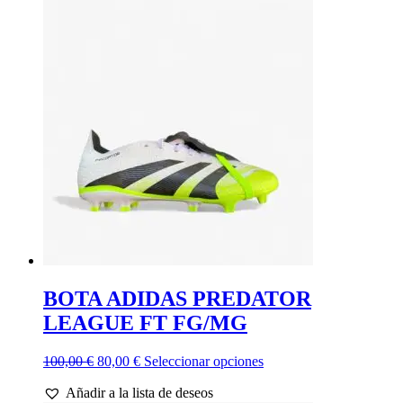
era:
es:
múltiples
90,00 €.
72,00 €.
variantes.
Las
opciones
se
pueden
elegir
en
la
página
de
producto
BOTA ADIDAS PREDATOR
LEAGUE FT FG/MG
El
El
Este
100,00
€
80,00
€
Seleccionar opciones
precio
precio
producto
Añadir a la lista de deseos
original
actual
tiene