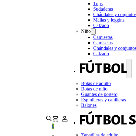
Tops
Sudaderas
Chándales y conjunto
Mallas y leggins
Calzado
Niño
Camisetas
Camisetas
Chándales y conjunto
Calzado
FÚTBOL
Botas de adulto
Botas de niño
Guantes de portero
Espinilleras y canilleras
Balones
FÚTBOL 
0
Zapatillas de adulto