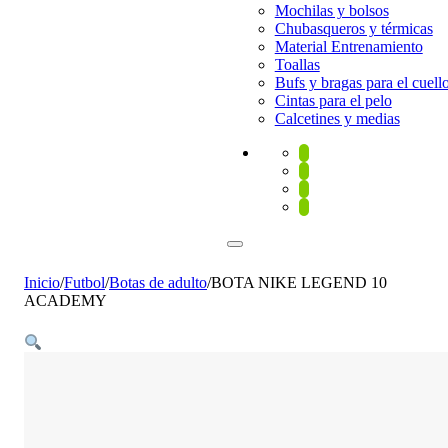
Mochilas y bolsos
Chubasqueros y térmicas
Material Entrenamiento
Toallas
Bufs y bragas para el cuell
Cintas para el pelo
Calcetines y medias
Inicio
/
Futbol
/
Botas de adulto
/
BOTA NIKE LEGEND 10
ACADEMY