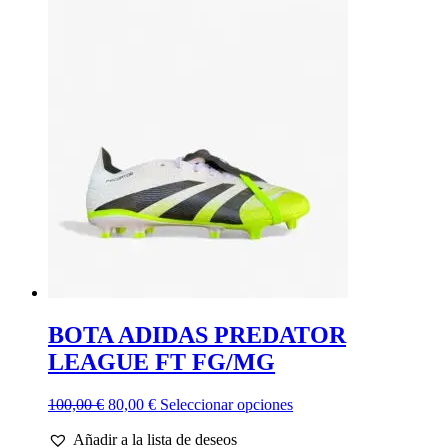
BOTA ADIDAS PREDATOR
LEAGUE FT FG/MG
El
El
Este
100,00
€
80,00
€
Seleccionar opciones
precio
precio
producto
Añadir a la lista de deseos
original
actual
tiene