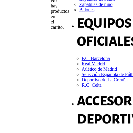
No
Zapatillas de niño
hay
Balones
productos
en
EQUIPOS
el
carrito.
OFICIALE
F.C. Barcelona
Real Madrid
Atlético de Madrid
Selección Española de Fút
Deportivo de La Coruña
R.C. Celta
ACCESOR
DEPORTI