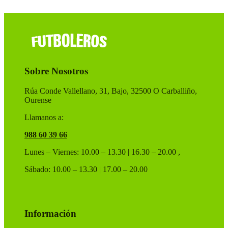
90,00 €.
72,00 €.
variantes.
Las
opciones
se
pueden
elegir
en
Sobre Nosotros
la
página
de
Rúa Conde Vallellano, 31, Bajo, 32500 O Carballiño,
producto
Ourense
Llamanos a:
988 60 39 66
Lunes – Viernes: 10.00 – 13.30 | 16.30 – 20.00 ,
Sábado: 10.00 – 13.30 | 17.00 – 20.00
Información