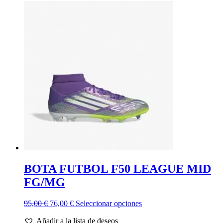
era:
es:
múltiples
100,00 €.
80,00 €.
variantes.
Las
opciones
se
pueden
elegir
en
la
página
de
producto
BOTA FUTBOL F50 LEAGUE MID
FG/MG
El
El
Este
95,00
€
76,00
€
Seleccionar opciones
precio
precio
producto
Añadir a la lista de deseos
original
actual
tiene