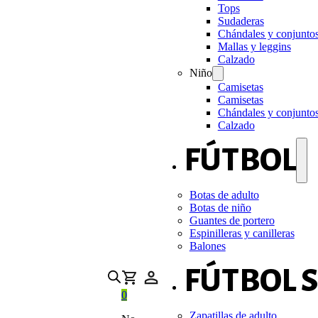
Tops
Sudaderas
Chándales y conjunto
Mallas y leggins
Calzado
Niño
Camisetas
Camisetas
Chándales y conjunto
Calzado
FÚTBOL
Botas de adulto
Botas de niño
Guantes de portero
Espinilleras y canilleras
Balones
FÚTBOL 
0
Zapatillas de adulto