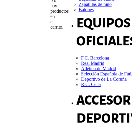
No
Zapatillas de niño
hay
Balones
productos
en
EQUIPOS
el
carrito.
OFICIALE
F.C. Barcelona
Real Madrid
Atlético de Madrid
Selección Española de Fút
Deportivo de La Coruña
R.C. Celta
ACCESOR
DEPORTI