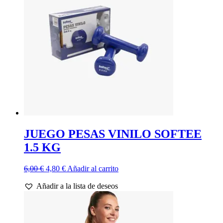
JUEGO PESAS VINILO SOFTEE
1.5 KG
El
El
6,00
€
4,80
€
Añadir al carrito
precio
precio
Añadir a la lista de deseos
original
actual
era:
es:
6,00 €.
4,80 €.