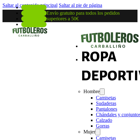
Saltar al contenido principal
Saltar al pie de página
Envío gratuito para todos los pedidos
superiores a 50€
ROPA
DEPORTI
Hombre
Camisetas
Sudaderas
Pantalones
Chándales y conjunto
Calzado
Gorras
Mujer
Camisetas