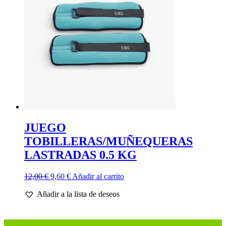
pueden
elegir
en
la
página
de
producto
JUEGO
TOBILLERAS/MUÑEQUERAS
LASTRADAS 0.5 KG
El
El
12,00
€
9,60
€
Añadir al carrito
precio
precio
Añadir a la lista de deseos
original
actual
era:
es:
12,00 €.
9,60 €.