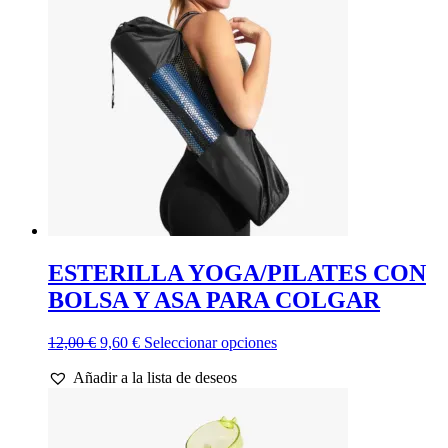
ESTERILLA YOGA/PILATES CON
BOLSA Y ASA PARA COLGAR
El
El
Este
12,00
€
9,60
€
Seleccionar opciones
precio
precio
producto
Añadir a la lista de deseos
original
actual
tiene
era:
es:
múltiples
12,00 €.
9,60 €.
variantes.
Las