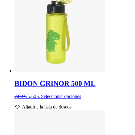
opciones
se
pueden
elegir
en
la
página
de
producto
BIDON GRINOR 500 ML
El
El
Este
7,00
€
5,60
€
Seleccionar opciones
precio
precio
producto
Añadir a la lista de deseos
original
actual
tiene
era:
es:
múltiples
7,00 €.
5,60 €.
variantes.
Las
opciones
se