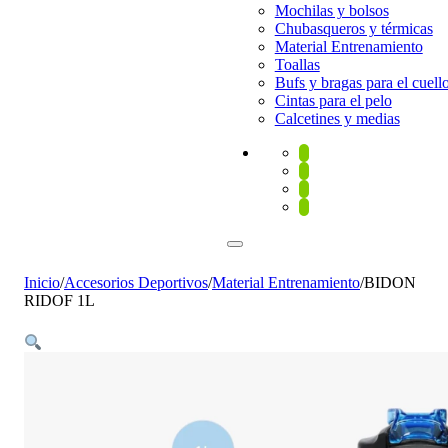
Mochilas y bolsos
Chubasqueros y térmicas
Material Entrenamiento
Toallas
Bufs y bragas para el cuell
Cintas para el pelo
Calcetines y medias
Inicio
/
Accesorios Deportivos
/
Material Entrenamiento
/
BIDON
RIDOF 1L