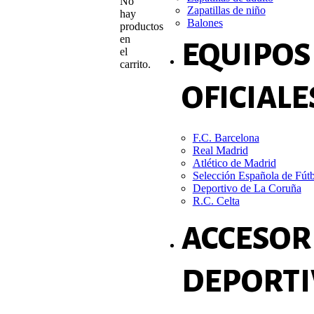
No
Zapatillas de niño
hay
Balones
productos
en
EQUIPOS
el
carrito.
OFICIALE
F.C. Barcelona
Real Madrid
Atlético de Madrid
Selección Española de Fút
Deportivo de La Coruña
R.C. Celta
ACCESOR
DEPORTI