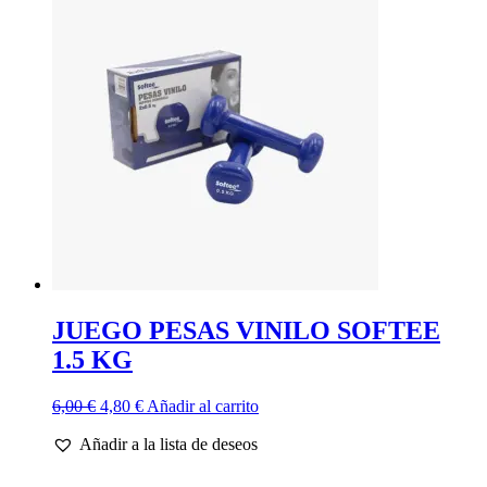
JUEGO PESAS VINILO SOFTEE
1.5 KG
El
El
6,00
€
4,80
€
Añadir al carrito
precio
precio
Añadir a la lista de deseos
original
actual
era:
es:
6,00 €.
4,80 €.