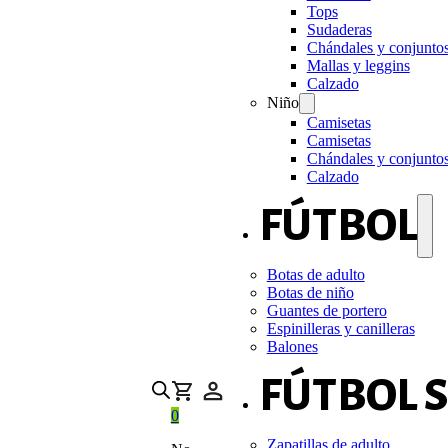
Tops
Sudaderas
Chándales y conjunto
Mallas y leggins
Calzado
Niño
Camisetas
Camisetas
Chándales y conjunto
Calzado
FÚTBOL
Botas de adulto
Botas de niño
Guantes de portero
Espinilleras y canilleras
Balones
FÚTBOL 
0
Zapatillas de adulto