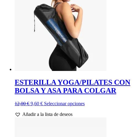
ESTERILLA YOGA/PILATES CON
BOLSA Y ASA PARA COLGAR
El
El
Este
12,00
€
9,60
€
Seleccionar opciones
precio
precio
producto
Añadir a la lista de deseos
original
actual
tiene
era:
es:
múltiples
12,00 €.
9,60 €.
variantes.
Las
opciones