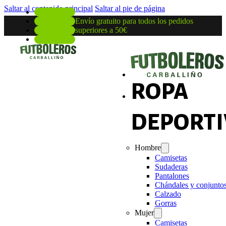
Saltar al contenido principal
Saltar al pie de página
Envío gratuito para todos los pedidos
superiores a 50€
ROPA
DEPORTI
Hombre
Camisetas
Sudaderas
Pantalones
Chándales y conjunto
Calzado
Gorras
Mujer
Camisetas