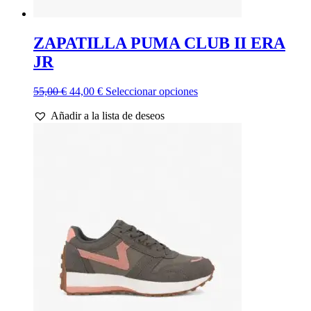
ZAPATILLA PUMA CLUB II ERA
JR
El
El
Este
55,00
€
44,00
€
Seleccionar opciones
precio
precio
producto
Añadir a la lista de deseos
original
actual
tiene
era:
es:
múltiples
55,00 €.
44,00 €.
variantes.
Las
opciones
se
pueden
elegir
en
la
página
de
producto