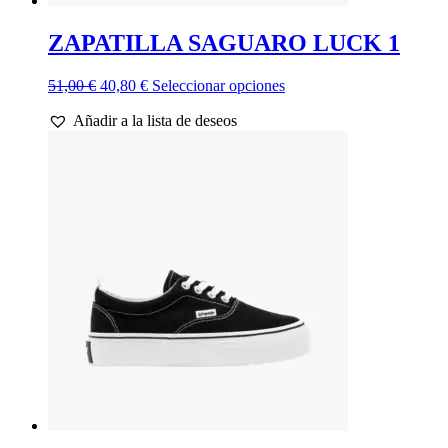
ZAPATILLA SAGUARO LUCK 1
El
El
Este
51,00
€
40,80
€
Seleccionar opciones
precio
precio
producto
Añadir a la lista de deseos
original
actual
tiene
era:
es:
múltiples
51,00 €.
40,80 €.
variantes.
Las
opciones
se
pueden
elegir
en
la
página
de
producto