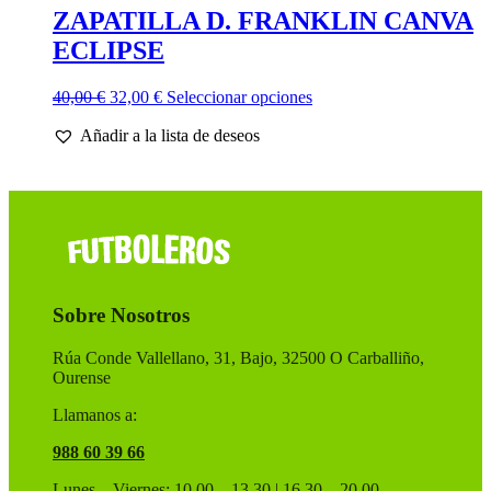
ZAPATILLA D. FRANKLIN CANVA
ECLIPSE
El
El
Este
40,00
€
32,00
€
Seleccionar opciones
precio
precio
producto
Añadir a la lista de deseos
original
actual
tiene
era:
es:
múltiples
40,00 €.
32,00 €.
variantes.
Las
opciones
se
pueden
elegir
en
Sobre Nosotros
la
página
de
Rúa Conde Vallellano, 31, Bajo, 32500 O Carballiño,
producto
Ourense
Llamanos a:
988 60 39 66
Lunes – Viernes: 10.00 – 13.30 | 16.30 – 20.00 ,