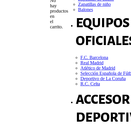
No
Zapatillas de niño
hay
Balones
productos
en
EQUIPOS
el
carrito.
OFICIALE
F.C. Barcelona
Real Madrid
Atlético de Madrid
Selección Española de Fút
Deportivo de La Coruña
R.C. Celta
ACCESOR
DEPORTI