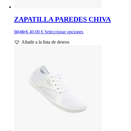
ZAPATILLA PAREDES CHIVA
El
El
Este
50,00
€
40,00
€
Seleccionar opciones
precio
precio
producto
Añadir a la lista de deseos
original
actual
tiene
era:
es:
múltiples
50,00 €.
40,00 €.
variantes.
Las
opciones
se
pueden
elegir
en
la
página
de
producto