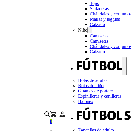
Tops
Sudaderas
Chándales y conjunto
Mallas y leggins
Calzado
Niño
Camisetas
Camisetas
Chándales y conjunto
Calzado
FÚTBOL
Botas de adulto
Botas de niño
Guantes de portero
Espinilleras y canilleras
Balones
FÚTBOL 
0
Zapatillas de adulto