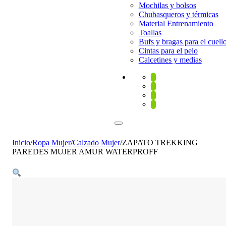
Mochilas y bolsos
Chubasqueros y térmicas
Material Entrenamiento
Toallas
Bufs y bragas para el cuell
Cintas para el pelo
Calcetines y medias
Inicio
/
Ropa Mujer
/
Calzado Mujer
/
ZAPATO TREKKING
PAREDES MUJER AMUR WATERPROFF