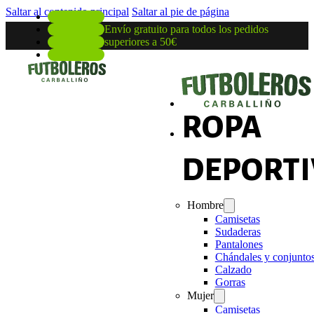
Saltar al contenido principal
Saltar al pie de página
Envío gratuito para todos los pedidos
superiores a 50€
ROPA
DEPORTI
Hombre
Camisetas
Sudaderas
Pantalones
Chándales y conjunto
Calzado
Gorras
Mujer
Camisetas