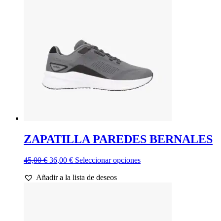
opciones
se
pueden
elegir
en
la
página
de
producto
ZAPATILLA PAREDES BERNALES
El
El
Este
45,00
€
36,00
€
Seleccionar opciones
precio
precio
producto
Añadir a la lista de deseos
original
actual
tiene
era:
es:
múltiples
45,00 €.
36,00 €.
variantes.
Las
opciones