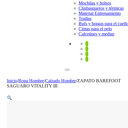
Mochilas y bolsos
Chubasqueros y térmicas
Material Entrenamiento
Toallas
Bufs y bragas para el cuell
Cintas para el pelo
Calcetines y medias
Inicio
/
Ropa Hombre
/
Calzado Hombre
/
ZAPATO BAREFOOT
SAGUARO VITALITY III