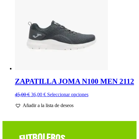
se
pueden
elegir
en
la
página
de
producto
ZAPATILLA JOMA N100 MEN 2112
El
El
Este
45,00
€
36,00
€
Seleccionar opciones
precio
precio
producto
Añadir a la lista de deseos
original
actual
tiene
era:
es:
múltiples
45,00 €.
36,00 €.
variantes.
Las
opciones
se
pueden