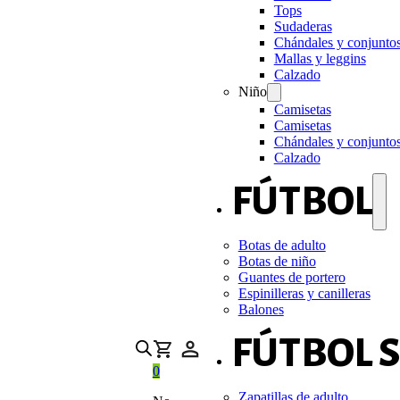
Tops
Sudaderas
Chándales y conjunto
Mallas y leggins
Calzado
Niño
Camisetas
Camisetas
Chándales y conjunto
Calzado
FÚTBOL
Botas de adulto
Botas de niño
Guantes de portero
Espinilleras y canilleras
Balones
FÚTBOL 
0
Zapatillas de adulto