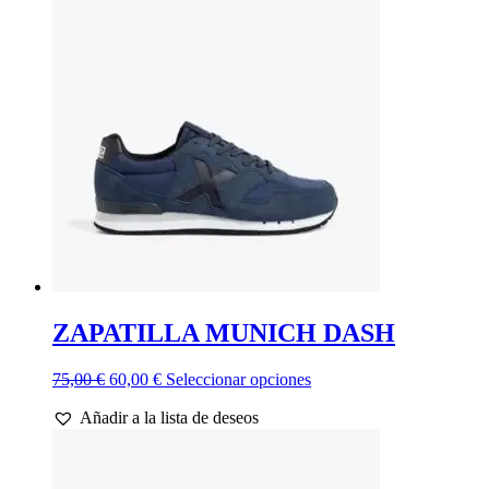
ZAPATILLA MUNICH DASH
El
El
Este
75,00
€
60,00
€
Seleccionar opciones
precio
precio
producto
Añadir a la lista de deseos
original
actual
tiene
era:
es:
múltiples
75,00 €.
60,00 €.
variantes.
Las