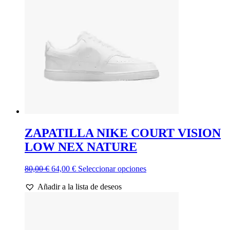
se
pueden
elegir
en
la
página
de
producto
ZAPATILLA NIKE COURT VISION
LOW NEX NATURE
El
El
Este
80,00
€
64,00
€
Seleccionar opciones
precio
precio
producto
Añadir a la lista de deseos
original
actual
tiene
era:
es:
múltiples
80,00 €.
64,00 €.
variantes.
Las
opciones