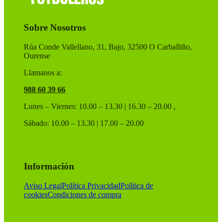
elegir
en
Sobre Nosotros
la
página
de
Rúa Conde Vallellano, 31, Bajo, 32500 O Carballiño,
producto
Ourense
Llamanos a:
988 60 39 66
Lunes – Viernes: 10.00 – 13.30 | 16.30 – 20.00 ,
Sábado: 10.00 – 13.30 | 17.00 – 20.00
Información
Aviso Legal
Política Privacidad
Política de
cookies
Condiciones de compra