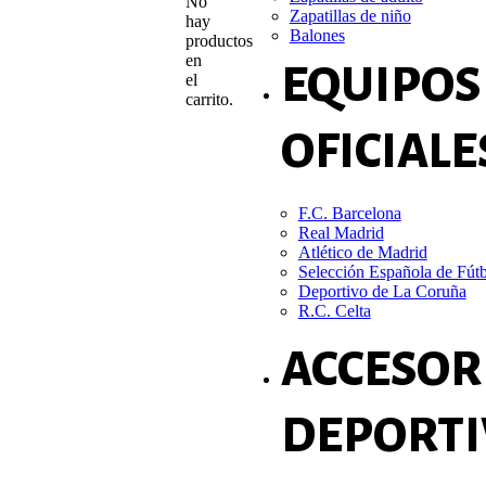
No
Zapatillas de niño
hay
Balones
productos
en
EQUIPOS
el
carrito.
OFICIALE
F.C. Barcelona
Real Madrid
Atlético de Madrid
Selección Española de Fút
Deportivo de La Coruña
R.C. Celta
ACCESOR
DEPORTI