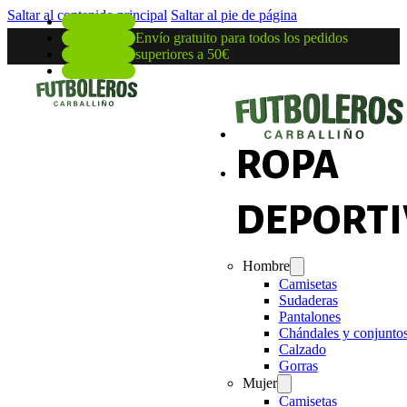
Saltar al contenido principal
Saltar al pie de página
Envío gratuito para todos los pedidos
superiores a 50€
ROPA
DEPORTI
Hombre
Camisetas
Sudaderas
Pantalones
Chándales y conjunto
Calzado
Gorras
Mujer
Camisetas