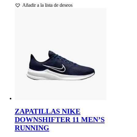
Añadir a la lista de deseos
original
actual
tiene
era:
es:
múltiples
45,00 €.
36,00 €.
variantes.
Las
opciones
se
pueden
elegir
en
la
página
de
producto
ZAPATILLAS NIKE
DOWNSHIFTER 11 MEN’S
RUNNING