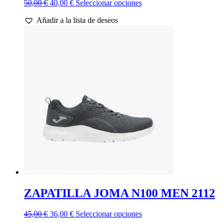
El
El
Este
50,00
€
40,00
€
Seleccionar opciones
precio
precio
producto
Añadir a la lista de deseos
original
actual
tiene
era:
es:
múltiples
50,00 €.
40,00 €.
variantes.
Las
opciones
se
pueden
elegir
en
la
página
de
producto
ZAPATILLA JOMA N100 MEN 2112
El
El
Este
45,00
€
36,00
€
Seleccionar opciones
precio
precio
producto