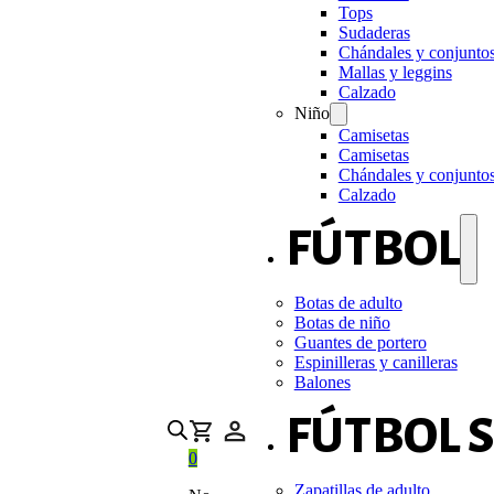
Tops
Sudaderas
Chándales y conjunto
Mallas y leggins
Calzado
Niño
Camisetas
Camisetas
Chándales y conjunto
Calzado
FÚTBOL
Botas de adulto
Botas de niño
Guantes de portero
Espinilleras y canilleras
Balones
FÚTBOL 
0
Zapatillas de adulto