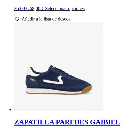
El
El
Este
85,00
€
68,00
€
Seleccionar opciones
precio
precio
producto
Añadir a la lista de deseos
original
actual
tiene
era:
es:
múltiples
85,00 €.
68,00 €.
variantes.
Las
opciones
se
pueden
elegir
en
la
página
de
producto
ZAPATILLA PAREDES GAIBIEL