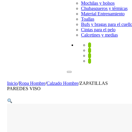
Mochilas y bolsos
Chubasqueros y térmicas
Material Entrenamiento
Toallas
Bufs y bragas para el cuell
Cintas para el pelo
Calcetines y medias
Inicio
/
Ropa Hombre
/
Calzado Hombre
/
ZAPATILLAS
PAREDES VISO