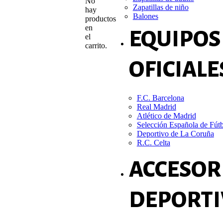
No
Zapatillas de niño
hay
Balones
productos
en
EQUIPOS
el
carrito.
OFICIALE
F.C. Barcelona
Real Madrid
Atlético de Madrid
Selección Española de Fút
Deportivo de La Coruña
R.C. Celta
ACCESOR
DEPORTI