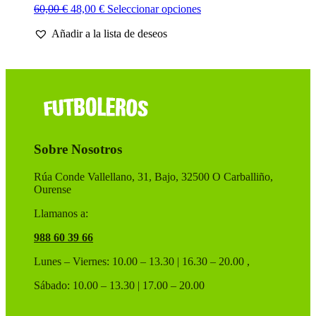
El
El
Este
60,00
€
48,00
€
Seleccionar opciones
precio
precio
producto
Añadir a la lista de deseos
original
actual
tiene
era:
es:
múltiples
60,00 €.
48,00 €.
variantes.
Las
opciones
se
pueden
elegir
en
Sobre Nosotros
la
página
de
Rúa Conde Vallellano, 31, Bajo, 32500 O Carballiño,
producto
Ourense
Llamanos a:
988 60 39 66
Lunes – Viernes: 10.00 – 13.30 | 16.30 – 20.00 ,
Sábado: 10.00 – 13.30 | 17.00 – 20.00