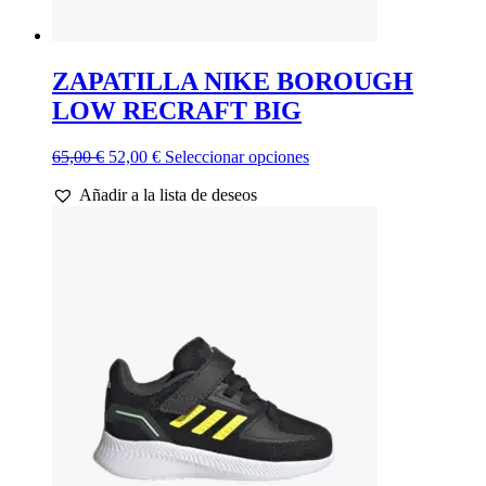
ZAPATILLA NIKE BOROUGH
LOW RECRAFT BIG
El
El
Este
65,00
€
52,00
€
Seleccionar opciones
precio
precio
producto
Añadir a la lista de deseos
original
actual
tiene
era:
es:
múltiples
65,00 €.
52,00 €.
variantes.
Las
opciones
se
pueden
elegir
en
la
página
de
producto