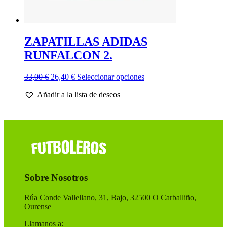
ZAPATILLAS ADIDAS
RUNFALCON 2.
El
El
Este
33,00
€
26,40
€
Seleccionar opciones
precio
precio
producto
Añadir a la lista de deseos
original
actual
tiene
era:
es:
múltiples
33,00 €.
26,40 €.
variantes.
Las
opciones
se
pueden
elegir
en
Sobre Nosotros
la
página
de
Rúa Conde Vallellano, 31, Bajo, 32500 O Carballiño,
producto
Ourense
Llamanos a: