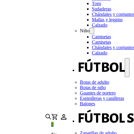
Tops
Sudaderas
Chándales y conjunto
Mallas y leggins
Calzado
Niño
Camisetas
Camisetas
Chándales y conjunto
Calzado
FÚTBOL
Botas de adulto
Botas de niño
Guantes de portero
Espinilleras y canilleras
Balones
FÚTBOL 
0
Zapatillas de adulto