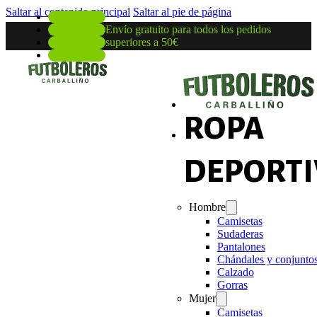
Saltar al contenido principal
Saltar al pie de página
Envío gratuito para todos los pedidos
superiores a 50€
ROPA
DEPORTI
Hombre
Camisetas
Sudaderas
Pantalones
Chándales y conjunto
Calzado
Gorras
Mujer
Camisetas