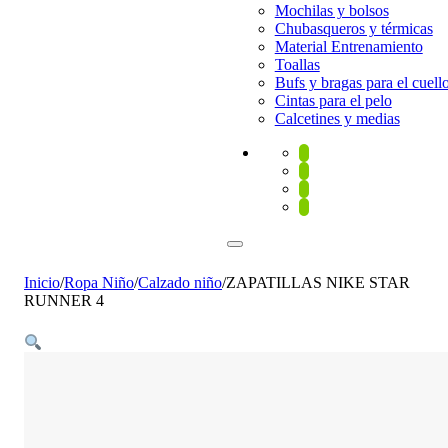
Mochilas y bolsos
Chubasqueros y térmicas
Material Entrenamiento
Toallas
Bufs y bragas para el cuell
Cintas para el pelo
Calcetines y medias
Inicio
/
Ropa Niño
/
Calzado niño
/
ZAPATILLAS NIKE STAR
RUNNER 4