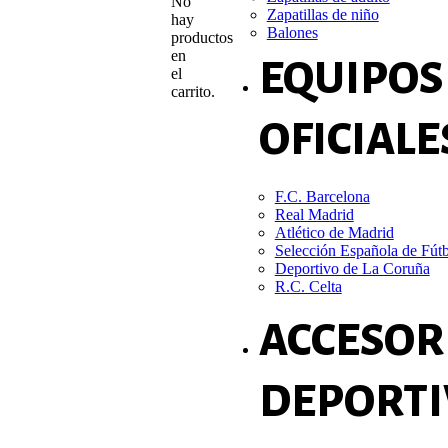
No
Zapatillas de niño
hay
Balones
productos
en
EQUIPOS
el
carrito.
OFICIALE
F.C. Barcelona
Real Madrid
Atlético de Madrid
Selección Española de Fút
Deportivo de La Coruña
R.C. Celta
ACCESOR
DEPORTI