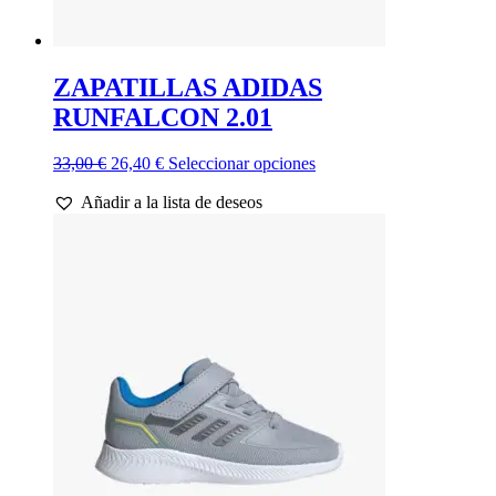
ZAPATILLAS ADIDAS
RUNFALCON 2.01
El
El
Este
33,00
€
26,40
€
Seleccionar opciones
precio
precio
producto
Añadir a la lista de deseos
original
actual
tiene
era:
es:
múltiples
33,00 €.
26,40 €.
variantes.
Las
opciones
se
pueden
elegir
en
la
página
de
producto