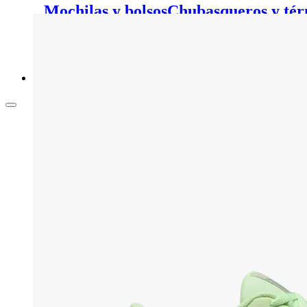
Mochilas y bolsos
Chubasqueros y tér
pelo
Calcetines y medias