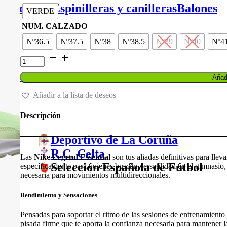
original
actual
de portero
Espinilleras y canilleras
Balones
VERDE
era:
es:
70,00 €.
56,00 €.
NUM. CALZADO
Nº36.5
Nº37.5
Nº38
Nº38.5
Nº39
Nº40
Nº4
ZAPATILLAS
NIKE
LEGEND
Balones
Añadi
ESSENTIAL
cantidad
Añadir a la lista de deseos
Descripción
Deportivo de La Coruña
R.C. Celta
Las
Nike Legend Essential
son tus aliadas definitivas para llev
Selección Española de Fútbol
específicamente para quienes buscan versatilidad en el gimnasio, 
necesaria para movimientos multidireccionales.
Rendimiento y Sensaciones
Pensadas para soportar el ritmo de las sesiones de entrenamiento
pisada firme que te aporta la confianza necesaria para mantener l