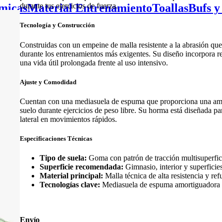
micas
Material Entrenamiento
Toallas
Bufs y
durante tus ejercicios de fuerza.
Tecnología y Construcción
Construidas con un empeine de malla resistente a la abrasión que 
durante los entrenamientos más exigentes. Su diseño incorpora re
una vida útil prolongada frente al uso intensivo.
Ajuste y Comodidad
Cuentan con una mediasuela de espuma que proporciona una amort
suelo durante ejercicios de peso libre. Su horma está diseñada pa
lateral en movimientos rápidos.
Especificaciones Técnicas
Tipo de suela:
Goma con patrón de tracción multisuperfic
Superficie recomendada:
Gimnasio, interior y superficie
Material principal:
Malla técnica de alta resistencia y refu
Tecnologías clave:
Mediasuela de espuma amortiguadora y 
Envío