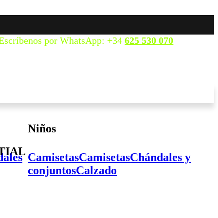
Escríbenos por WhatsApp: +34
625 530 070
Niños
TIAL
ales
Camisetas
Camisetas
Chándales y
conjuntos
Calzado