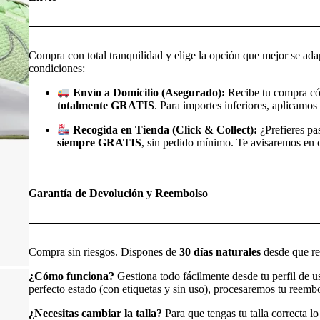
Compra con total tranquilidad y elige la opción que mejor se ada
condiciones:
Envío a Domicilio (Asegurado):
Recibe tu compra có
totalmente GRATIS
. Para importes inferiores, aplicamos 
Recogida en Tienda (Click & Collect):
¿Prefieres pa
siempre GRATIS
, sin pedido mínimo. Te avisaremos en cu
Garantía de Devolución y Reembolso
Compra sin riesgos. Dispones de
30 días naturales
desde que rec
¿Cómo funciona?
Gestiona todo fácilmente desde tu perfil de 
perfecto estado (con etiquetas y sin uso), procesaremos tu reem
¿Necesitas cambiar la talla?
Para que tengas tu talla correcta l