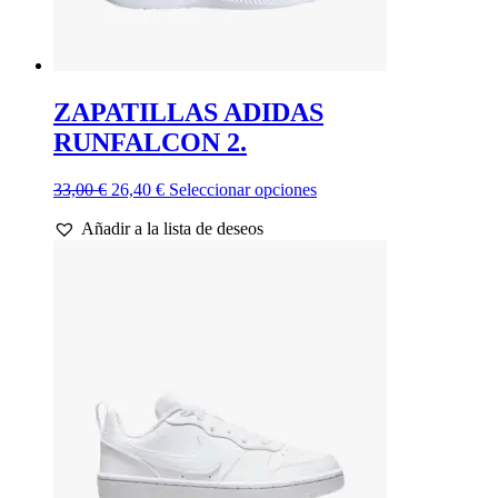
ZAPATILLAS ADIDAS
RUNFALCON 2.
El
El
Este
33,00
€
26,40
€
Seleccionar opciones
precio
precio
producto
Añadir a la lista de deseos
original
actual
tiene
era:
es:
múltiples
33,00 €.
26,40 €.
variantes.
Las
opciones
se
pueden
elegir
en
la
página
de
producto