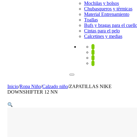
Mochilas y bolsos
Chubasqueros y térmicas
Material Entrenamiento
Toallas
Bufs y bragas para el cuell
Cintas para el pelo
Calcetines y medias
Inicio
/
Ropa Niño
/
Calzado niño
/
ZAPATILLAS NIKE
DOWNSHIFTER 12 NN