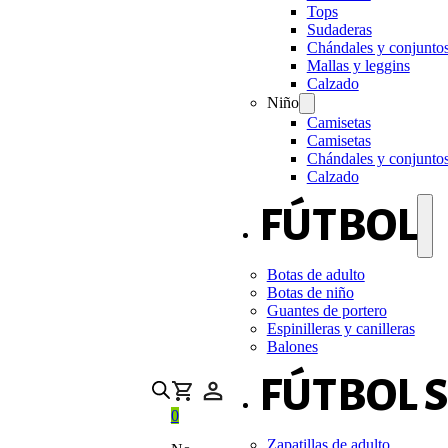
Tops
Sudaderas
Chándales y conjunto
Mallas y leggins
Calzado
Niño
Camisetas
Camisetas
Chándales y conjunto
Calzado
FÚTBOL
Botas de adulto
Botas de niño
Guantes de portero
Espinilleras y canilleras
Balones
FÚTBOL 
0
Zapatillas de adulto