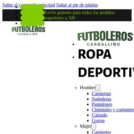
Saltar al contenido principal
Saltar al pie de página
Envío gratuito para todos los pedidos
superiores a 50€
ROPA
DEPORTI
Hombre
Camisetas
Sudaderas
Pantalones
Chándales y conjunto
Calzado
Gorras
Mujer
Camisetas