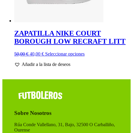
ZAPATILLA NIKE COURT
BOROUGH LOW RECRAFT LITT
El
El
Este
50,00
€
40,00
€
Seleccionar opciones
precio
precio
producto
Añadir a la lista de deseos
original
actual
tiene
era:
es:
múltiples
50,00 €.
40,00 €.
variantes.
Las
opciones
se
pueden
elegir
en
Sobre Nosotros
la
página
de
Rúa Conde Vallellano, 31, Bajo, 32500 O Carballiño,
producto
Ourense