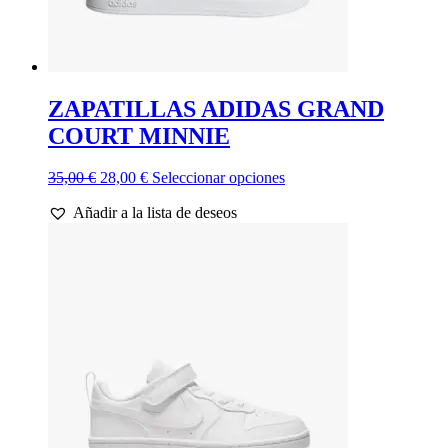
ZAPATILLAS ADIDAS GRAND
COURT MINNIE
El
El
Este
35,00
€
28,00
€
Seleccionar opciones
precio
precio
producto
Añadir a la lista de deseos
original
actual
tiene
era:
es:
múltiples
35,00 €.
28,00 €.
variantes.
Las
opciones
se
pueden
elegir
en
la
página
de
producto