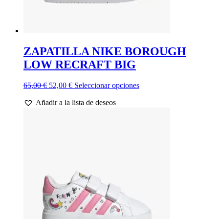
ZAPATILLA NIKE BOROUGH
LOW RECRAFT BIG
El
El
Este
65,00
€
52,00
€
Seleccionar opciones
precio
precio
producto
Añadir a la lista de deseos
original
actual
tiene
era:
es:
múltiples
65,00 €.
52,00 €.
variantes.
Las
opciones
se
pueden
elegir
en
la
página
de
producto