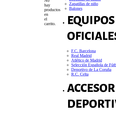
No
Zapatillas de niño
hay
Balones
productos
en
EQUIPOS
el
carrito.
OFICIALE
F.C. Barcelona
Real Madrid
Atlético de Madrid
Selección Española de Fút
Deportivo de La Coruña
R.C. Celta
ACCESOR
DEPORTI