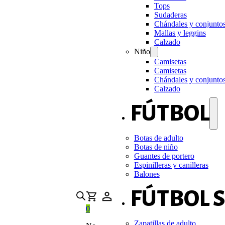
Tops
Sudaderas
Chándales y conjunto
Mallas y leggins
Calzado
Niño
Camisetas
Camisetas
Chándales y conjunto
Calzado
FÚTBOL
Botas de adulto
Botas de niño
Guantes de portero
Espinilleras y canilleras
Balones
FÚTBOL 
0
Zapatillas de adulto