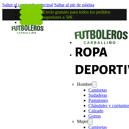
Saltar al contenido principal
Saltar al pie de página
Envío gratuito para todos los pedidos
superiores a 50€
ROPA
DEPORTI
Hombre
Camisetas
Sudaderas
Pantalones
Chándales y conjunto
Calzado
Gorras
Mujer
Camisetas