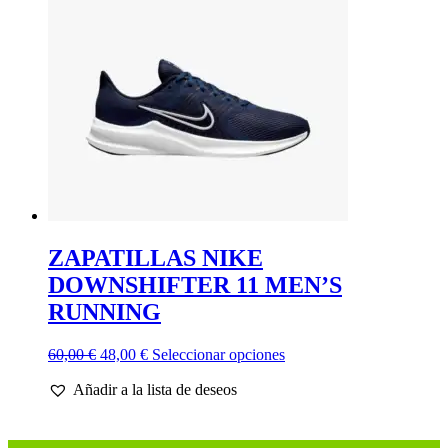
se
pueden
elegir
en
la
página
de
producto
ZAPATILLAS NIKE
DOWNSHIFTER 11 MEN’S
RUNNING
El
El
Este
60,00
€
48,00
€
Seleccionar opciones
precio
precio
producto
Añadir a la lista de deseos
original
actual
tiene
era:
es:
múltiples
60,00 €.
48,00 €.
variantes.
Las