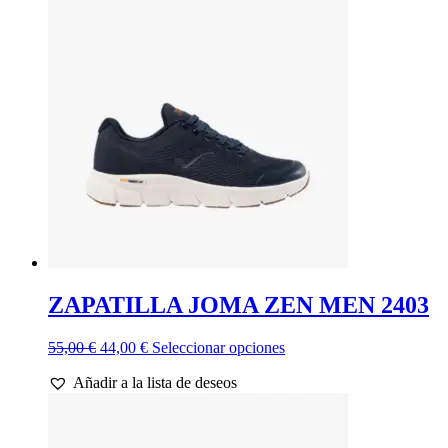
Las
opciones
se
pueden
elegir
en
la
página
de
producto
ZAPATILLA JOMA ZEN MEN 2403
El
El
Este
55,00
€
44,00
€
Seleccionar opciones
precio
precio
producto
Añadir a la lista de deseos
original
actual
tiene
era:
es:
múltiples
55,00 €.
44,00 €.
variantes.
Las