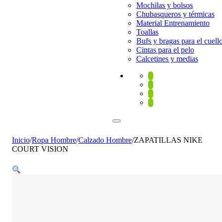
Mochilas y bolsos
Chubasqueros y térmicas
Material Entrenamiento
Toallas
Bufs y bragas para el cuell
Cintas para el pelo
Calcetines y medias
Inicio
/
Ropa Hombre
/
Calzado Hombre
/
ZAPATILLAS NIKE
COURT VISION