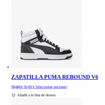
ZAPATILLA PUMA REBOUND V6
El
El
Este
70,00
€
56,00
€
Seleccionar opciones
precio
precio
producto
Añadir a la lista de deseos
original
actual
tiene
era:
es:
múltiples
70,00 €.
56,00 €.
variantes.