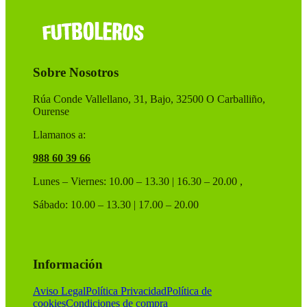
opciones
se
pueden
elegir
en
Sobre Nosotros
la
página
de
Rúa Conde Vallellano, 31, Bajo, 32500 O Carballiño,
producto
Ourense
Llamanos a:
988 60 39 66
Lunes – Viernes: 10.00 – 13.30 | 16.30 – 20.00 ,
Sábado: 10.00 – 13.30 | 17.00 – 20.00
Información
Aviso Legal
Política Privacidad
Política de
cookies
Condiciones de compra