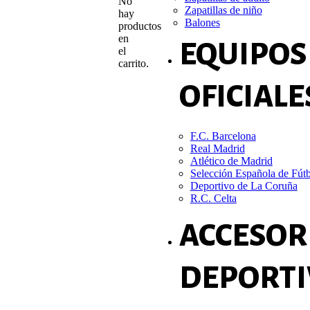
No
Zapatillas de niño
hay
Balones
productos
en
EQUIPOS
el
carrito.
OFICIALE
F.C. Barcelona
Real Madrid
Atlético de Madrid
Selección Española de Fút
Deportivo de La Coruña
R.C. Celta
ACCESOR
DEPORTI