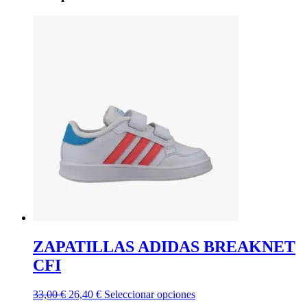
ZAPATILLAS ADIDAS BREAKNET
CFI
El
El
Este
33,00
€
26,40
€
Seleccionar opciones
precio
precio
producto