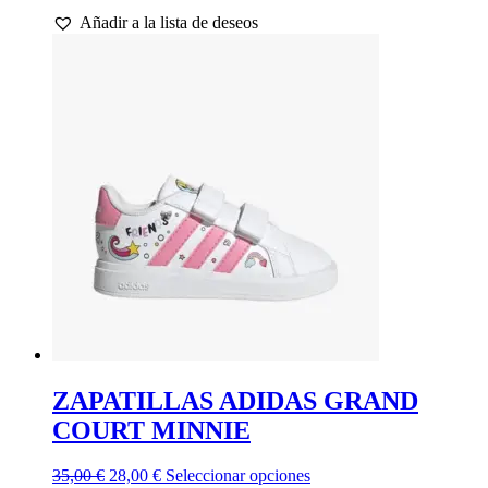
precio
precio
producto
Añadir a la lista de deseos
original
actual
tiene
era:
es:
múltiples
45,00 €.
36,00 €.
variantes.
Las
opciones
se
pueden
elegir
en
la
página
de
producto
ZAPATILLAS ADIDAS GRAND
COURT MINNIE
El
El
Este
35,00
€
28,00
€
Seleccionar opciones