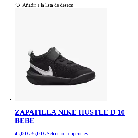
Añadir a la lista de deseos
original
actual
tiene
era:
es:
múltiples
33,00 €.
26,40 €.
variantes.
Las
opciones
se
pueden
elegir
en
la
página
de
producto
ZAPATILLA NIKE HUSTLE D 10
BEBE
El
El
Este
45,00
€
36,00
€
Seleccionar opciones