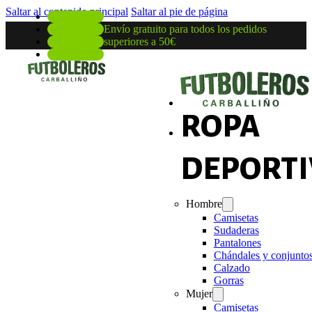
Saltar al contenido principal
Saltar al pie de página
Envío gratuito para todos los pedidos
superiores a 50€
ROPA
DEPORTI
Hombre
Camisetas
Sudaderas
Pantalones
Chándales y conjunto
Calzado
Gorras
Mujer
Camisetas