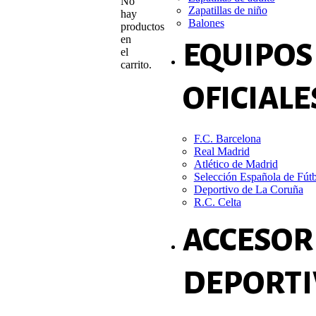
No
Zapatillas de niño
hay
Balones
productos
en
EQUIPOS
el
carrito.
OFICIALE
F.C. Barcelona
Real Madrid
Atlético de Madrid
Selección Española de Fút
Deportivo de La Coruña
R.C. Celta
ACCESOR
DEPORTI