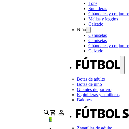
Tops
Sudaderas
Chándales y conjunto
Mallas y leggins
Calzado
Niño
Camisetas
Camisetas
Chándales y conjunto
Calzado
FÚTBOL
Botas de adulto
Botas de niño
Guantes de portero
Espinilleras y canilleras
Balones
FÚTBOL 
0
Zapatillas de adulto