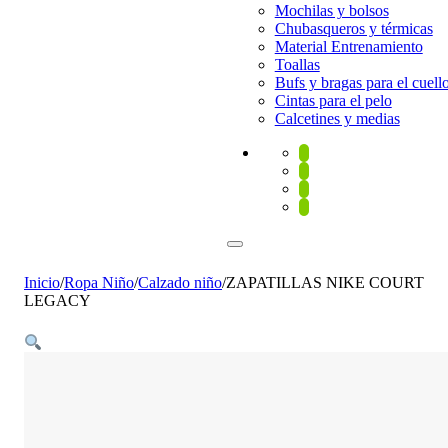
Mochilas y bolsos
Chubasqueros y térmicas
Material Entrenamiento
Toallas
Bufs y bragas para el cuell
Cintas para el pelo
Calcetines y medias
Inicio
/
Ropa Niño
/
Calzado niño
/
ZAPATILLAS NIKE COURT
LEGACY