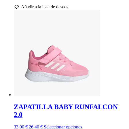
precio
precio
producto
Añadir a la lista de deseos
original
actual
tiene
era:
es:
múltiples
35,00 €.
28,00 €.
variantes.
Las
opciones
se
pueden
elegir
en
la
página
de
producto
ZAPATILLA BABY RUNFALCON
2.0
El
El
Este
33,00
€
26,40
€
Seleccionar opciones