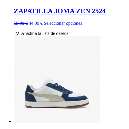
ZAPATILLA JOMA ZEN 2524
El
El
Este
55,00
€
44,00
€
Seleccionar opciones
precio
precio
producto
Añadir a la lista de deseos
original
actual
tiene
era:
es:
múltiples
55,00 €.
44,00 €.
variantes.
Las
opciones
se
pueden
elegir
en
la
página
de
producto