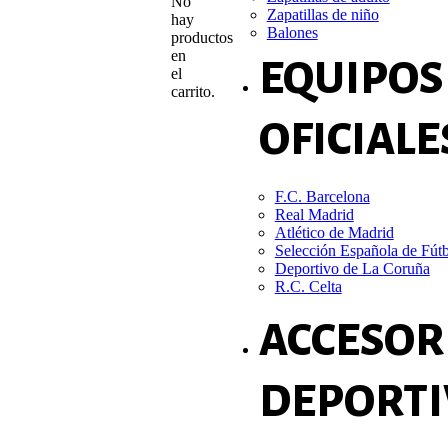
No
Zapatillas de niño
hay
Balones
productos
en
EQUIPOS
el
carrito.
OFICIALE
F.C. Barcelona
Real Madrid
Atlético de Madrid
Selección Española de Fút
Deportivo de La Coruña
R.C. Celta
ACCESOR
DEPORTI