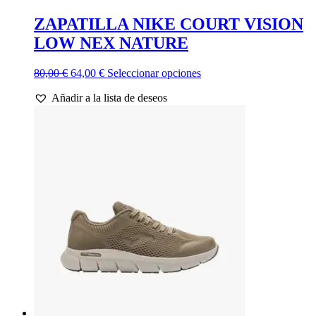
ZAPATILLA NIKE COURT VISION
LOW NEX NATURE
El
El
Este
80,00
€
64,00
€
Seleccionar opciones
precio
precio
producto
Añadir a la lista de deseos
original
actual
tiene
era:
es:
múltiples
80,00 €.
64,00 €.
variantes.
Las
opciones
se
pueden
elegir
en
la
página
de
producto