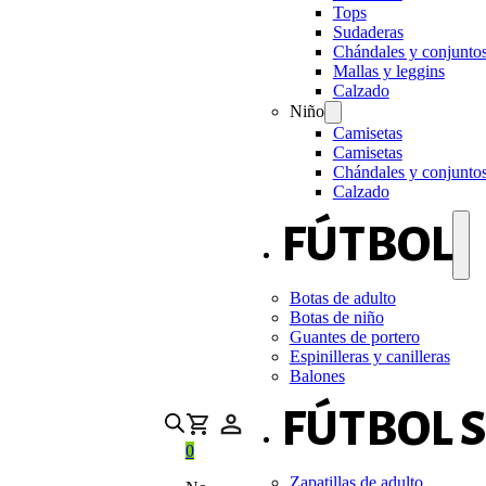
Tops
Sudaderas
Chándales y conjunto
Mallas y leggins
Calzado
Niño
Camisetas
Camisetas
Chándales y conjunto
Calzado
FÚTBOL
Botas de adulto
Botas de niño
Guantes de portero
Espinilleras y canilleras
Balones
FÚTBOL 
0
Zapatillas de adulto