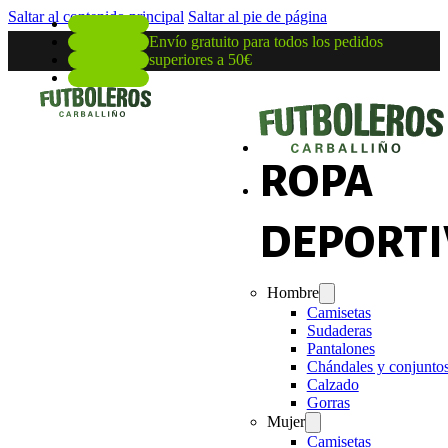
Saltar al contenido principal
Saltar al pie de página
Envío gratuito para todos los pedidos
superiores a 50€
ROPA
DEPORTI
Hombre
Camisetas
Sudaderas
Pantalones
Chándales y conjunto
Calzado
Gorras
Mujer
Camisetas