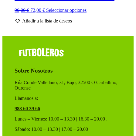
El
El
Este
90,00
€
72,00
€
Seleccionar opciones
precio
precio
producto
Añadir a la lista de deseos
original
actual
tiene
era:
es:
múltiples
90,00 €.
72,00 €.
variantes.
Las
opciones
se
pueden
elegir
en
Sobre Nosotros
la
página
de
Rúa Conde Vallellano, 31, Bajo, 32500 O Carballiño,
producto
Ourense
Llamanos a:
988 60 39 66
Lunes – Viernes: 10.00 – 13.30 | 16.30 – 20.00 ,
Sábado: 10.00 – 13.30 | 17.00 – 20.00