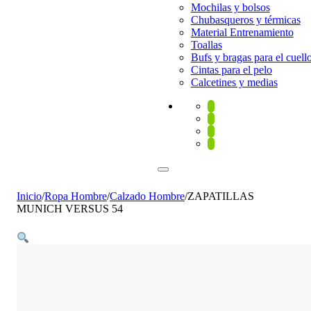
Mochilas y bolsos
Chubasqueros y térmicas
Material Entrenamiento
Toallas
Bufs y bragas para el cuell
Cintas para el pelo
Calcetines y medias
Inicio
/
Ropa Hombre
/
Calzado Hombre
/
ZAPATILLAS
MUNICH VERSUS 54