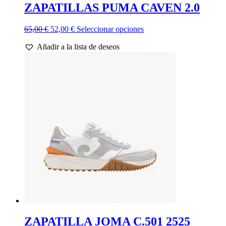
ZAPATILLAS PUMA CAVEN 2.0
El
El
Este
65,00
€
52,00
€
Seleccionar opciones
precio
precio
producto
Añadir a la lista de deseos
original
actual
tiene
era:
es:
múltiples
65,00 €.
52,00 €.
variantes.
Las
opciones
se
pueden
elegir
en
la
página
de
producto
ZAPATILLA JOMA C.501 2525