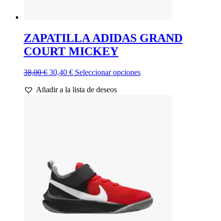
ZAPATILLA ADIDAS GRAND
COURT MICKEY
El
El
Este
38,00
€
30,40
€
Seleccionar opciones
precio
precio
producto
Añadir a la lista de deseos
original
actual
tiene
era:
es:
múltiples
38,00 €.
30,40 €.
variantes.
Las
opciones
se
pueden
elegir
en
la
página
de
producto