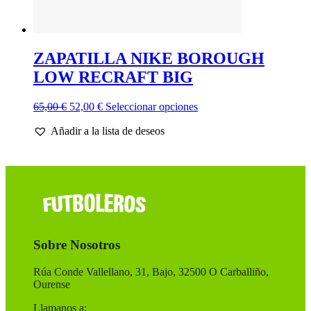
ZAPATILLA NIKE BOROUGH
LOW RECRAFT BIG
El
El
Este
65,00
€
52,00
€
Seleccionar opciones
precio
precio
producto
Añadir a la lista de deseos
original
actual
tiene
era:
es:
múltiples
65,00 €.
52,00 €.
variantes.
Las
opciones
se
pueden
elegir
en
Sobre Nosotros
la
página
de
Rúa Conde Vallellano, 31, Bajo, 32500 O Carballiño,
producto
Ourense
Llamanos a: