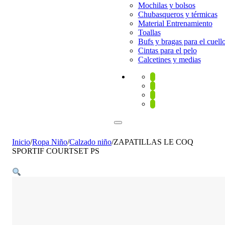
Mochilas y bolsos
Chubasqueros y térmicas
Material Entrenamiento
Toallas
Bufs y bragas para el cuell
Cintas para el pelo
Calcetines y medias
Inicio
/
Ropa Niño
/
Calzado niño
/
ZAPATILLAS LE COQ
SPORTIF COURTSET PS