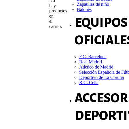
No
Zapatillas de niño
hay
Balones
productos
en
EQUIPOS
el
carrito.
OFICIALE
F.C. Barcelona
Real Madrid
Atlético de Madrid
Selección Española de Fút
Deportivo de La Coruña
R.C. Celta
ACCESOR
DEPORTI