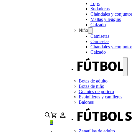
Tops
Sudaderas
Chándales y conjunto
Mallas y leggins
Calzado
Niño
Camisetas
Camisetas
Chándales y conjunto
Calzado
FÚTBOL
Botas de adulto
Botas de niño
Guantes de portero
Espinilleras y canilleras
Balones
FÚTBOL 
0
Zapatillas de adulto