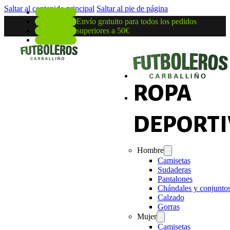
Saltar al contenido principal
Saltar al pie de página
Envío gratuito para todos los pedidos
superiores a 50€
ROPA
DEPORTI
Hombre
Camisetas
Sudaderas
Pantalones
Chándales y conjunto
Calzado
Gorras
Mujer
Camisetas