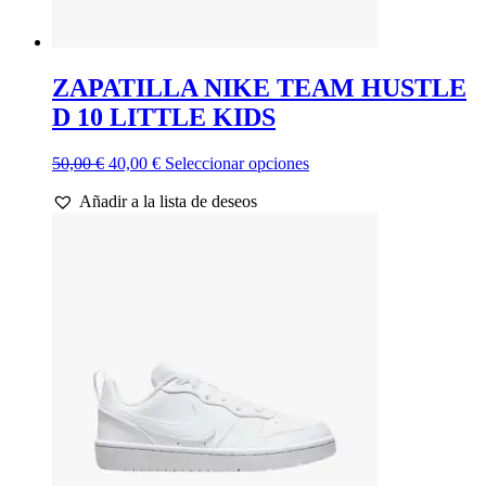
ZAPATILLA NIKE TEAM HUSTLE
D 10 LITTLE KIDS
El
El
Este
50,00
€
40,00
€
Seleccionar opciones
precio
precio
producto
Añadir a la lista de deseos
original
actual
tiene
era:
es:
múltiples
50,00 €.
40,00 €.
variantes.
Las
opciones
se
pueden
elegir
en
la
página
de
producto