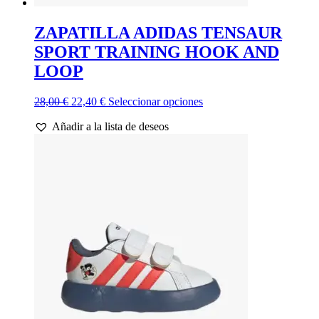
ZAPATILLA ADIDAS TENSAUR
SPORT TRAINING HOOK AND
LOOP
El
El
Este
28,00
€
22,40
€
Seleccionar opciones
precio
precio
producto
Añadir a la lista de deseos
original
actual
tiene
era:
es:
múltiples
28,00 €.
22,40 €.
variantes.
Las
opciones
se
pueden
elegir
en
la
página
de
producto