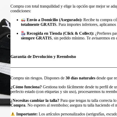
Compra con total tranquilidad y elige la opción que mejor se ada
condiciones:
Envío a Domicilio (Asegurado):
Recibe tu compra có
totalmente GRATIS
. Para importes inferiores, aplicamos 
Recogida en Tienda (Click & Collect):
¿Prefieres pa
siempre GRATIS
, sin pedido mínimo. Te avisaremos en cu
Garantía de Devolución y Reembolso
Compra sin riesgos. Dispones de
30 días naturales
desde que rec
¿Cómo funciona?
Gestiona todo fácilmente desde tu perfil de 
perfecto estado (con etiquetas y sin uso), procesaremos tu reem
¿Necesitas cambiar la talla?
Para que tengas tu talla correcta l
Compra
. No esperes al reembolso; asegura tu talla haciendo e
Importante:
Los artículos personalizados (serigrafías, escudo