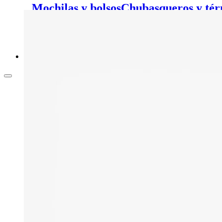
Mochilas y bolsos
Chubasqueros y tér
pelo
Calcetines y medias