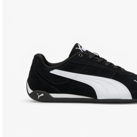
Botas de adulto
Botas de niño
Guantes 
Fútbol Sala
Zapatillas de adulto
Zapatillas de niño
Equipos Oficiales
F.C. Barcelona
Real Madrid
Atlético de Madrid
Accesorios Deportivos