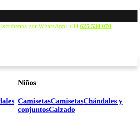
Escríbenos por WhatsApp: +34
625 530 070
Niños
ales
Camisetas
Camisetas
Chándales y
conjuntos
Calzado