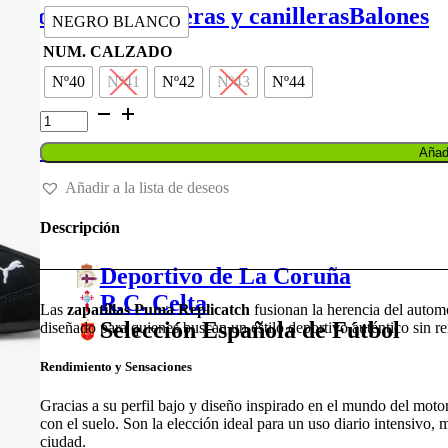
original
actual
de portero
Espinilleras y canilleras
Balones
NEGRO BLANCO
era:
es:
85,00 €.
68,00 €.
NUM. CALZADO
Nº40
Nº41
Nº42
Nº43
Nº44
ZAPATILLA
PUMA
REPLICATCH
Balones
Añadi
cantidad
Añadir a la lista de deseos
Descripción
Deportivo de La Coruña
R.C. Celta
Las
zapatillas Puma Replicatch
fusionan la herencia del autom
Selección Española de Fútbol
diseñado para quienes buscan un estilo deportivo auténtico sin re
Rendimiento y Sensaciones
Gracias a su perfil bajo y diseño inspirado en el mundo del motor
con el suelo. Son la elección ideal para un uso diario intensivo,
ciudad.