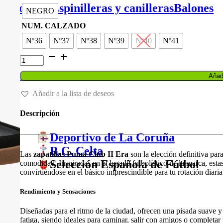
original
actual
de portero
Espinilleras y canilleras
Balones
NEGRO
era:
es:
65,00 €.
52,00 €.
NUM. CALZADO
Nº36
Nº37
Nº38
Nº39
Nº40
Nº41
ZAPATILLA
PUMA
CLUB
Balones
Añadi
II
ERA
Añadir a la lista de deseos
cantidad
Descripción
Deportivo de La Coruña
R.C. Celta
Las
zapatillas Puma Club II Era
son la elección definitiva par
Selección Española de Fútbol
comodidad. Inspiradas en el legado futbolístico de la marca, esta
convirtiéndose en el básico imprescindible para tu rotación diaria
Rendimiento y Sensaciones
Diseñadas para el ritmo de la ciudad, ofrecen una pisada suave y
fatiga, siendo ideales para caminar, salir con amigos o completar