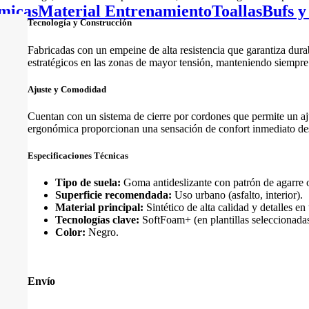
micas
Material Entrenamiento
Toallas
Bufs y
Tecnología y Construcción
Fabricadas con un empeine de alta resistencia que garantiza durab
estratégicos en las zonas de mayor tensión, manteniendo siempre l
Ajuste y Comodidad
Cuentan con un sistema de cierre por cordones que permite un ajus
ergonómica proporcionan una sensación de confort inmediato desd
Especificaciones Técnicas
Tipo de suela:
Goma antideslizante con patrón de agarre 
Superficie recomendada:
Uso urbano (asfalto, interior).
Material principal:
Sintético de alta calidad y detalles en t
Tecnologías clave:
SoftFoam+ (en plantillas seleccionadas
Color:
Negro.
Envío