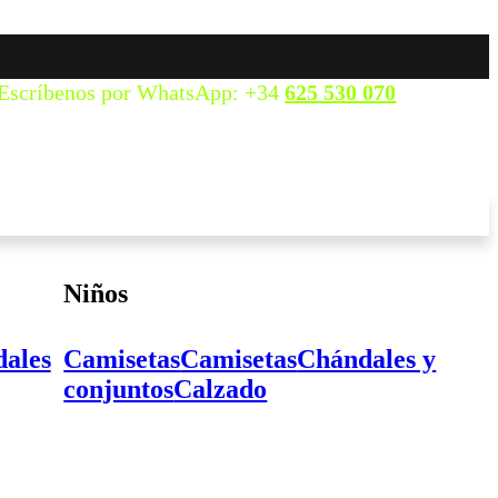
Escríbenos por WhatsApp: +34
625 530 070
Niños
ales
Camisetas
Camisetas
Chándales y
conjuntos
Calzado