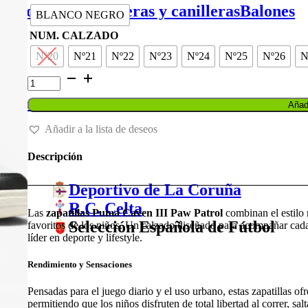
original
actual
de portero
Espinilleras y canilleras
Balones
BLANCO NEGRO
era:
es:
46,00 €.
36,80 €.
NUM. CALZADO
Nº20
Nº21
Nº22
Nº23
Nº24
Nº25
Nº26
N
ZAPATILLA
PUMA
CAVENIII
Balones
Añadi
PAWPATROL
cantidad
Añadir a la lista de deseos
Descripción
Deportivo de La Coruña
R.C. Celta
Las
zapatillas Puma Caven III Paw Patrol
combinan el estilo 
Selección Española de Fútbol
favoritos de los niños. Un calzado diseñado para acompañar cada
líder en deporte y lifestyle.
Rendimiento y Sensaciones
Pensadas para el juego diario y el uso urbano, estas zapatillas o
permitiendo que los niños disfruten de total libertad al correr, sal