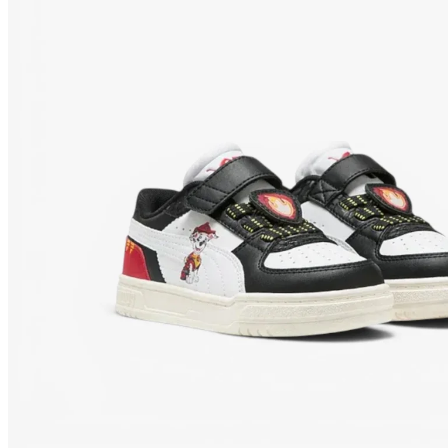
Botas de adulto
Botas de niño
Guantes 
Fútbol Sala
Zapatillas de adulto
Zapatillas de niño
Equipos Oficiales
F.C. Barcelona
Real Madrid
Atlético de Madrid
Accesorios Deportivos