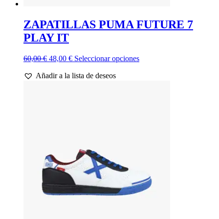
ZAPATILLAS PUMA FUTURE 7
PLAY IT
El
El
Este
60,00
€
48,00
€
Seleccionar opciones
precio
precio
producto
Añadir a la lista de deseos
original
actual
tiene
era:
es:
múltiples
60,00 €.
48,00 €.
variantes.
Las
opciones
se
pueden
elegir
en
la
página
de
producto