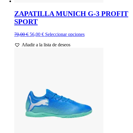
ZAPATILLA MUNICH G-3 PROFIT
SPORT
El
El
Este
70,00
€
56,00
€
Seleccionar opciones
precio
precio
producto
Añadir a la lista de deseos
original
actual
tiene
era:
es:
múltiples
70,00 €.
56,00 €.
variantes.
Las
opciones
se
pueden
elegir
en
la
página
de
producto