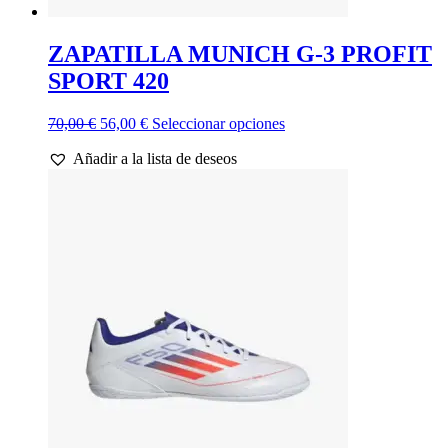
ZAPATILLA MUNICH G-3 PROFIT
SPORT 420
El
El
Este
70,00
€
56,00
€
Seleccionar opciones
precio
precio
producto
Añadir a la lista de deseos
original
actual
tiene
era:
es:
múltiples
70,00 €.
56,00 €.
variantes.
Las
opciones
se
pueden
elegir
en
la
página
de
producto