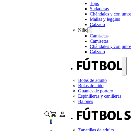
Tops
Sudaderas
Chándales y conjunto
Mallas y leggins
Calzado
Niño
Camisetas
Camisetas
Chándales y conjunto
Calzado
FÚTBOL
Botas de adulto
Botas de niño
Guantes de portero
Espinilleras y canilleras
Balones
FÚTBOL 
0
Zapatillas de adulto