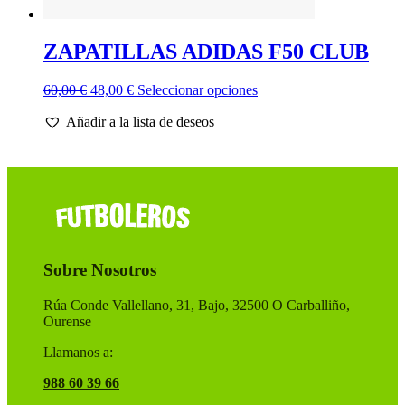
ZAPATILLAS ADIDAS F50 CLUB
El
El
Este
60,00
€
48,00
€
Seleccionar opciones
precio
precio
producto
Añadir a la lista de deseos
original
actual
tiene
era:
es:
múltiples
60,00 €.
48,00 €.
variantes.
Las
opciones
se
pueden
elegir
en
Sobre Nosotros
la
página
de
Rúa Conde Vallellano, 31, Bajo, 32500 O Carballiño,
producto
Ourense
Llamanos a:
988 60 39 66