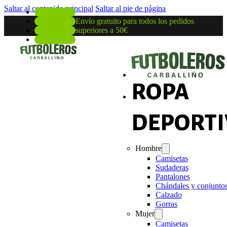
Saltar al contenido principal
Saltar al pie de página
Envío gratuito para todos los pedidos
superiores a 50€
ROPA
DEPORTI
Hombre
Camisetas
Sudaderas
Pantalones
Chándales y conjunto
Calzado
Gorras
Mujer
Camisetas