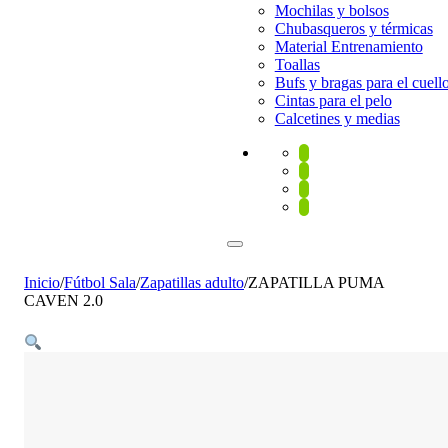
Mochilas y bolsos
Chubasqueros y térmicas
Material Entrenamiento
Toallas
Bufs y bragas para el cuell
Cintas para el pelo
Calcetines y medias
Inicio
/
Fútbol Sala
/
Zapatillas adulto
/
ZAPATILLA PUMA
CAVEN 2.0