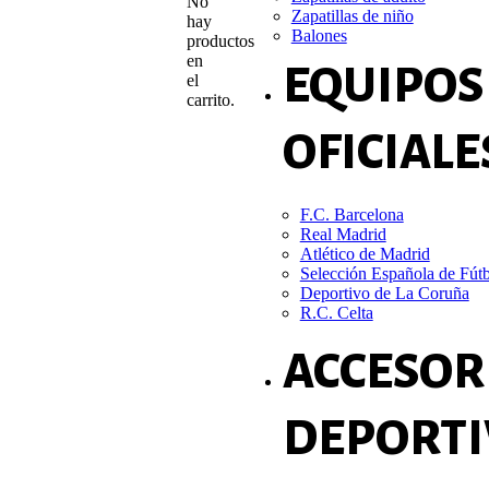
No
Zapatillas de niño
hay
Balones
productos
en
EQUIPOS
el
carrito.
OFICIALE
F.C. Barcelona
Real Madrid
Atlético de Madrid
Selección Española de Fút
Deportivo de La Coruña
R.C. Celta
ACCESOR
DEPORTI