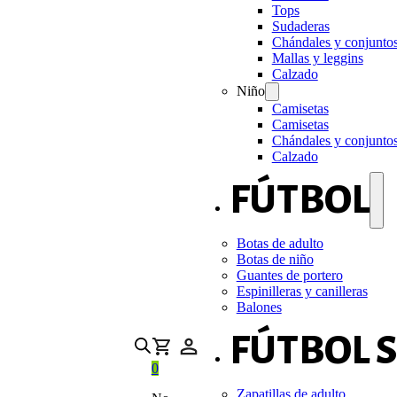
Tops
Sudaderas
Chándales y conjunto
Mallas y leggins
Calzado
Niño
Camisetas
Camisetas
Chándales y conjunto
Calzado
FÚTBOL
Botas de adulto
Botas de niño
Guantes de portero
Espinilleras y canilleras
Balones
FÚTBOL 
0
Zapatillas de adulto