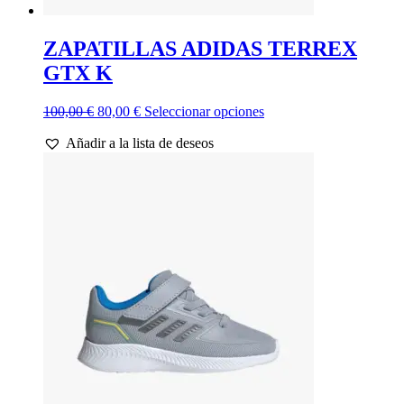
ZAPATILLAS ADIDAS TERREX
GTX K
El
El
Este
100,00
€
80,00
€
Seleccionar opciones
precio
precio
producto
Añadir a la lista de deseos
original
actual
tiene
era:
es:
múltiples
100,00 €.
80,00 €.
variantes.
Las
opciones
se
pueden
elegir
en
la
página
de
producto