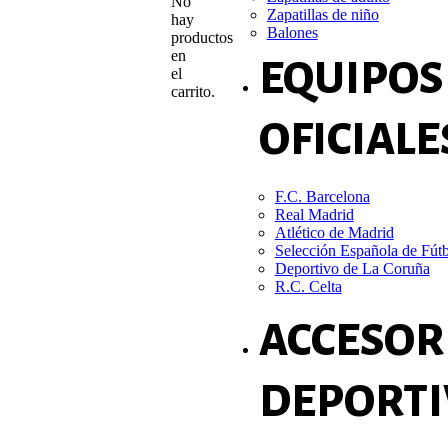
No
Zapatillas de niño
hay
Balones
productos
en
EQUIPOS
el
carrito.
OFICIALE
F.C. Barcelona
Real Madrid
Atlético de Madrid
Selección Española de Fút
Deportivo de La Coruña
R.C. Celta
ACCESOR
DEPORTI