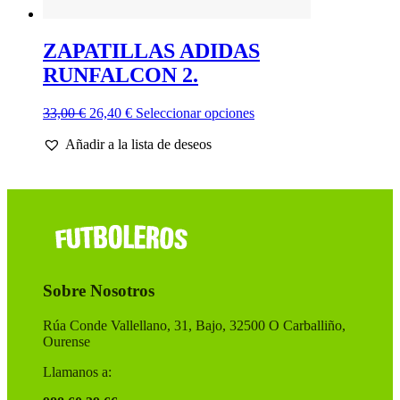
ZAPATILLAS ADIDAS
RUNFALCON 2.
El
El
Este
33,00
€
26,40
€
Seleccionar opciones
precio
precio
producto
Añadir a la lista de deseos
original
actual
tiene
era:
es:
múltiples
33,00 €.
26,40 €.
variantes.
Las
opciones
se
pueden
elegir
en
Sobre Nosotros
la
página
de
Rúa Conde Vallellano, 31, Bajo, 32500 O Carballiño,
producto
Ourense
Llamanos a: