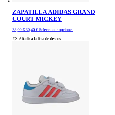
ZAPATILLA ADIDAS GRAND
COURT MICKEY
El
El
Este
38,00
€
30,40
€
Seleccionar opciones
precio
precio
producto
Añadir a la lista de deseos
original
actual
tiene
era:
es:
múltiples
38,00 €.
30,40 €.
variantes.
Las
opciones
se
pueden
elegir
en
la
página
de
producto