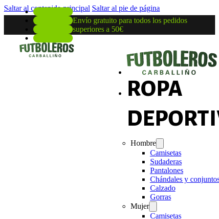
Saltar al contenido principal
Saltar al pie de página
Envío gratuito para todos los pedidos
superiores a 50€
ROPA
DEPORTI
Hombre
Camisetas
Sudaderas
Pantalones
Chándales y conjunto
Calzado
Gorras
Mujer
Camisetas