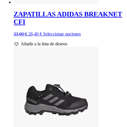
ZAPATILLAS ADIDAS BREAKNET
CFI
El
El
Este
33,00
€
26,40
€
Seleccionar opciones
precio
precio
producto
Añadir a la lista de deseos
original
actual
tiene
era:
es:
múltiples
33,00 €.
26,40 €.
variantes.
Las
opciones
se
pueden
elegir
en
la
página
de
producto