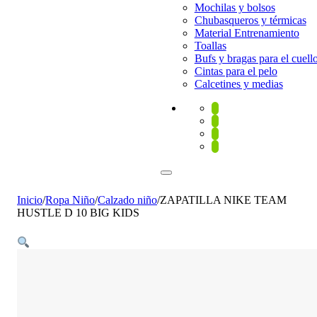
Mochilas y bolsos
Chubasqueros y térmicas
Material Entrenamiento
Toallas
Bufs y bragas para el cuell
Cintas para el pelo
Calcetines y medias
Inicio
/
Ropa Niño
/
Calzado niño
/
ZAPATILLA NIKE TEAM
HUSTLE D 10 BIG KIDS