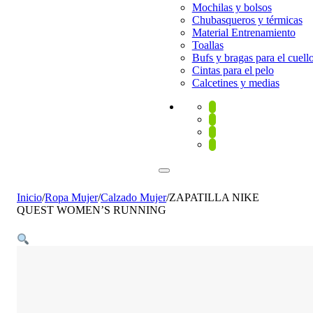
Mochilas y bolsos
Chubasqueros y térmicas
Material Entrenamiento
Toallas
Bufs y bragas para el cuell
Cintas para el pelo
Calcetines y medias
Inicio
/
Ropa Mujer
/
Calzado Mujer
/
ZAPATILLA NIKE
QUEST WOMEN’S RUNNING