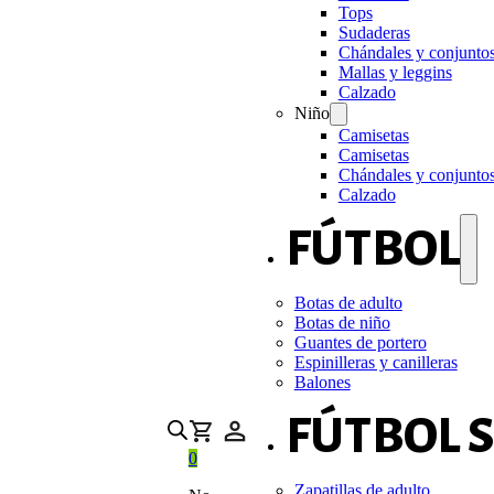
Tops
Sudaderas
Chándales y conjunto
Mallas y leggins
Calzado
Niño
Camisetas
Camisetas
Chándales y conjunto
Calzado
FÚTBOL
Botas de adulto
Botas de niño
Guantes de portero
Espinilleras y canilleras
Balones
FÚTBOL 
0
Zapatillas de adulto