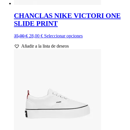
CHANCLAS NIKE VICTORI ONE
SLIDE PRINT
El
El
Este
35,00
€
28,00
€
Seleccionar opciones
precio
precio
producto
Añadir a la lista de deseos
original
actual
tiene
era:
es:
múltiples
35,00 €.
28,00 €.
variantes.
Las
opciones
se
pueden
elegir
en
la
página
de
producto