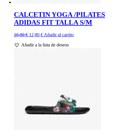
CALCETIN YOGA /PILATES
ADIDAS FIT TALLA S/M
El
El
16,00
€
12,80
€
Añadir al carrito
precio
precio
Añadir a la lista de deseos
original
actual
era:
es:
16,00 €.
12,80 €.