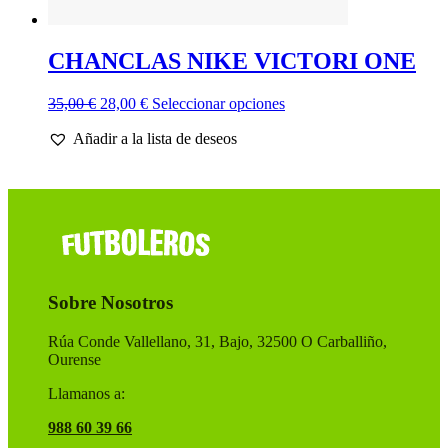
CHANCLAS NIKE VICTORI ONE
El
El
Este
35,00
€
28,00
€
Seleccionar opciones
precio
precio
producto
Añadir a la lista de deseos
original
actual
tiene
era:
es:
múltiples
35,00 €.
28,00 €.
variantes.
Las
opciones
se
pueden
elegir
en
Sobre Nosotros
la
página
de
Rúa Conde Vallellano, 31, Bajo, 32500 O Carballiño,
producto
Ourense
Llamanos a:
988 60 39 66