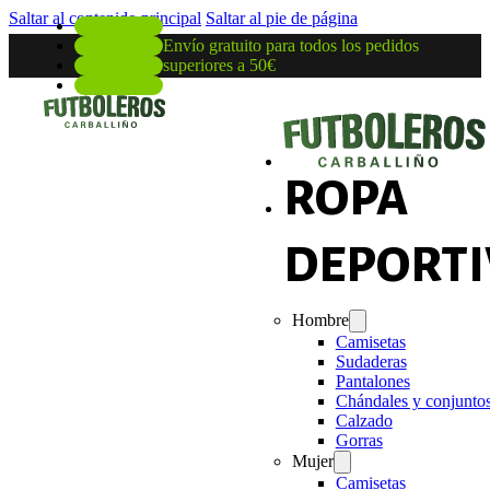
Saltar al contenido principal
Saltar al pie de página
Envío gratuito para todos los pedidos
superiores a 50€
ROPA
DEPORTI
Hombre
Camisetas
Sudaderas
Pantalones
Chándales y conjunto
Calzado
Gorras
Mujer
Camisetas