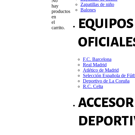
No
Zapatillas de niño
hay
Balones
productos
en
EQUIPOS
el
carrito.
OFICIALE
F.C. Barcelona
Real Madrid
Atlético de Madrid
Selección Española de Fút
Deportivo de La Coruña
R.C. Celta
ACCESOR
DEPORTI