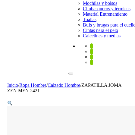
Mochilas y bolsos
Chubasqueros y térmicas
Material Entrenamiento
Toallas
Bufs y bragas para el cuell
Cintas para el pelo
Calcetines y medias
Inicio
/
Ropa Hombre
/
Calzado Hombre
/
ZAPATILLA JOMA
ZEN MEN 2421