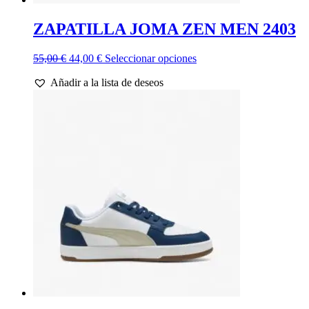
ZAPATILLA JOMA ZEN MEN 2403
El
El
Este
55,00
€
44,00
€
Seleccionar opciones
precio
precio
producto
Añadir a la lista de deseos
original
actual
tiene
era:
es:
múltiples
55,00 €.
44,00 €.
variantes.
Las
opciones
se
pueden
elegir
en
la
página
de
producto