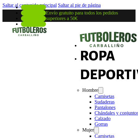
Saltar al contenido principal
Saltar al pie de página
Envío gratuito para todos los pedidos
superiores a 50€
ROPA
DEPORTI
Hombre
Camisetas
Sudaderas
Pantalones
Chándales y conjunto
Calzado
Gorras
Mujer
Camisetas