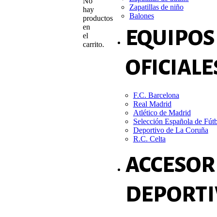
No
Zapatillas de niño
hay
Balones
productos
en
EQUIPOS
el
carrito.
OFICIALE
F.C. Barcelona
Real Madrid
Atlético de Madrid
Selección Española de Fút
Deportivo de La Coruña
R.C. Celta
ACCESOR
DEPORTI