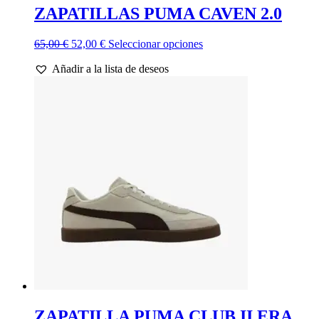
ZAPATILLAS PUMA CAVEN 2.0
El
El
Este
65,00
€
52,00
€
Seleccionar opciones
precio
precio
producto
Añadir a la lista de deseos
original
actual
tiene
era:
es:
múltiples
65,00 €.
52,00 €.
variantes.
Las
opciones
se
pueden
elegir
en
la
página
de
producto
ZAPATILLA PUMA CLUB II ERA