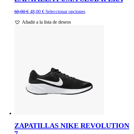
El
El
Este
60,00
€
48,00
€
Seleccionar opciones
precio
precio
producto
Añadir a la lista de deseos
original
actual
tiene
era:
es:
múltiples
60,00 €.
48,00 €.
variantes.
Las
opciones
se
pueden
elegir
en
la
página
de
producto
ZAPATILLAS NIKE REVOLUTION
7