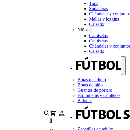
Tops
Sudaderas
Chándales y conjunto
Mallas y leggins
Calzado
Niño
Camisetas
Camisetas
Chándales y conjunto
Calzado
FÚTBOL
Botas de adulto
Botas de niño
Guantes de portero
Espinilleras y canilleras
Balones
FÚTBOL 
0
Zapatillas de adulto