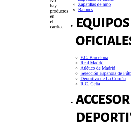
No
Zapatillas de niño
hay
Balones
productos
en
EQUIPOS
el
carrito.
OFICIALE
F.C. Barcelona
Real Madrid
Atlético de Madrid
Selección Española de Fút
Deportivo de La Coruña
R.C. Celta
ACCESOR
DEPORTI