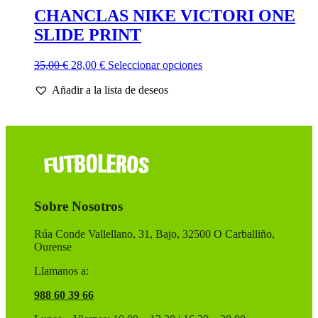
CHANCLAS NIKE VICTORI ONE
SLIDE PRINT
El
El
Este
35,00
€
28,00
€
Seleccionar opciones
precio
precio
producto
Añadir a la lista de deseos
original
actual
tiene
era:
es:
múltiples
35,00 €.
28,00 €.
variantes.
Las
opciones
se
pueden
elegir
en
Sobre Nosotros
la
página
de
Rúa Conde Vallellano, 31, Bajo, 32500 O Carballiño,
producto
Ourense
Llamanos a:
988 60 39 66