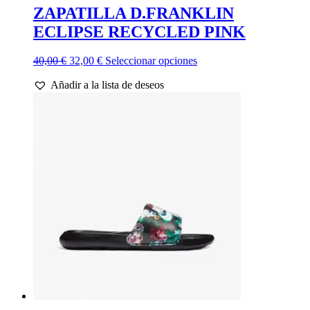
ZAPATILLA D.FRANKLIN
ECLIPSE RECYCLED PINK
El
El
Este
40,00
€
32,00
€
Seleccionar opciones
precio
precio
producto
Añadir a la lista de deseos
original
actual
tiene
era:
es:
múltiples
40,00 €.
32,00 €.
variantes.
Las
opciones
se
pueden
elegir
en
la
página
de
producto