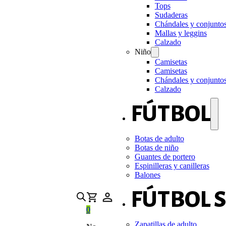
Tops
Sudaderas
Chándales y conjunto
Mallas y leggins
Calzado
Niño
Camisetas
Camisetas
Chándales y conjunto
Calzado
FÚTBOL
Botas de adulto
Botas de niño
Guantes de portero
Espinilleras y canilleras
Balones
FÚTBOL 
0
Zapatillas de adulto