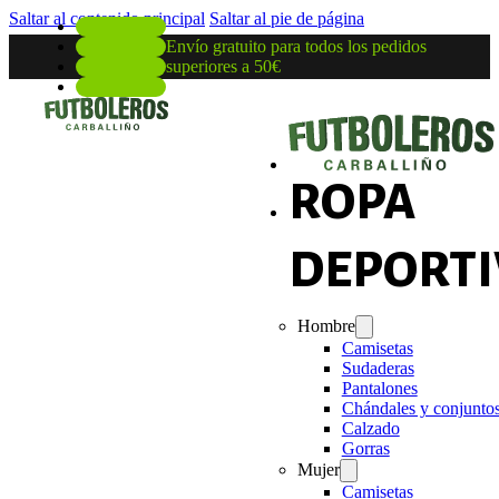
Saltar al contenido principal
Saltar al pie de página
Envío gratuito para todos los pedidos
superiores a 50€
ROPA
DEPORTI
Hombre
Camisetas
Sudaderas
Pantalones
Chándales y conjunto
Calzado
Gorras
Mujer
Camisetas