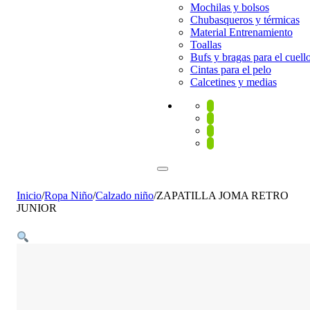
Mochilas y bolsos
Chubasqueros y térmicas
Material Entrenamiento
Toallas
Bufs y bragas para el cuell
Cintas para el pelo
Calcetines y medias
Inicio
/
Ropa Niño
/
Calzado niño
/
ZAPATILLA JOMA RETRO
JUNIOR