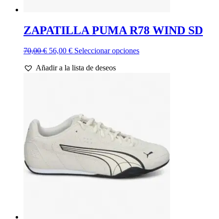
ZAPATILLA PUMA R78 WIND SD
El
El
Este
70,00
€
56,00
€
Seleccionar opciones
precio
precio
producto
Añadir a la lista de deseos
original
actual
tiene
era:
es:
múltiples
70,00 €.
56,00 €.
variantes.
Las
opciones
se
pueden
elegir
en
la
página
de
producto