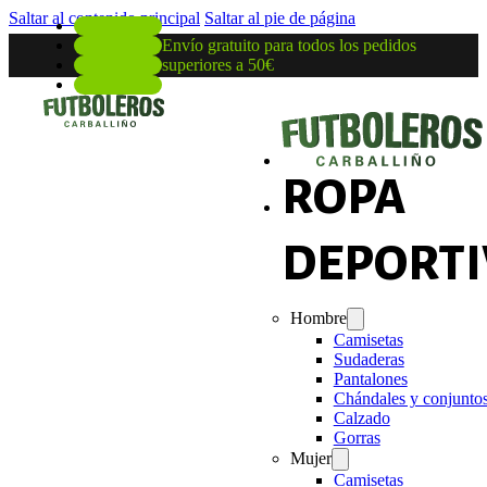
Saltar al contenido principal
Saltar al pie de página
Envío gratuito para todos los pedidos
superiores a 50€
ROPA
DEPORTI
Hombre
Camisetas
Sudaderas
Pantalones
Chándales y conjunto
Calzado
Gorras
Mujer
Camisetas