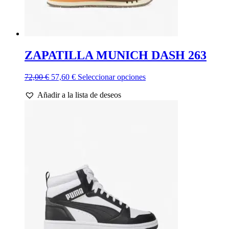
ZAPATILLA MUNICH DASH 263
El
El
Este
72,00
€
57,60
€
Seleccionar opciones
precio
precio
producto
Añadir a la lista de deseos
original
actual
tiene
era:
es:
múltiples
72,00 €.
57,60 €.
variantes.
Las
opciones
se
pueden
elegir
en
la
página
de
producto