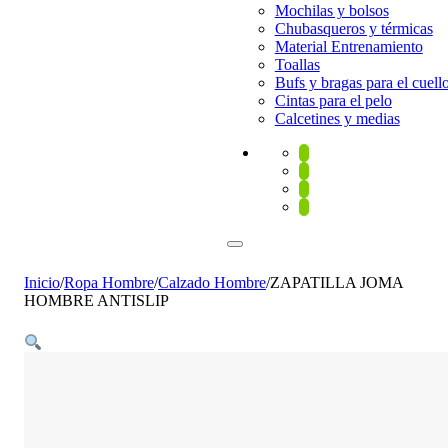
Mochilas y bolsos
Chubasqueros y térmicas
Material Entrenamiento
Toallas
Bufs y bragas para el cuell
Cintas para el pelo
Calcetines y medias
Inicio
/
Ropa Hombre
/
Calzado Hombre
/
ZAPATILLA JOMA
HOMBRE ANTISLIP