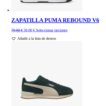
ZAPATILLA PUMA REBOUND V6
El
El
Este
70,00
€
56,00
€
Seleccionar opciones
precio
precio
producto
Añadir a la lista de deseos
original
actual
tiene
era:
es:
múltiples
70,00 €.
56,00 €.
variantes.
Las
opciones
se
pueden
elegir
en
la
página
de
producto