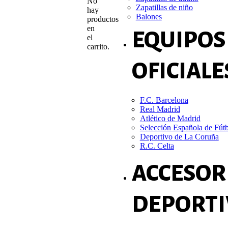
No
Zapatillas de niño
hay
Balones
productos
en
EQUIPOS
el
carrito.
OFICIALE
F.C. Barcelona
Real Madrid
Atlético de Madrid
Selección Española de Fút
Deportivo de La Coruña
R.C. Celta
ACCESOR
DEPORTI