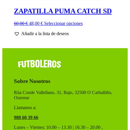
ZAPATILLA PUMA CATCH SD
El
El
Este
60,00
€
48,00
€
Seleccionar opciones
precio
precio
producto
Añadir a la lista de deseos
original
actual
tiene
era:
es:
múltiples
60,00 €.
48,00 €.
variantes.
Las
opciones
se
pueden
elegir
en
Sobre Nosotros
la
página
de
Rúa Conde Vallellano, 31, Bajo, 32500 O Carballiño,
producto
Ourense
Llamanos a:
988 60 39 66
Lunes – Viernes: 10.00 – 13.30 | 16.30 – 20.00 ,