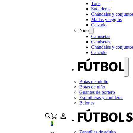
Tops
Sudaderas
Chándales y conjunto
Mallas y leggins
Calzado
Niño
Camisetas
Camisetas
Chándales y conjunto
Calzado
FÚTBOL
Botas de adulto
Botas de niño
Guantes de portero
Espinilleras y canilleras
Balones
FÚTBOL 
0
Zapatillas de adulto