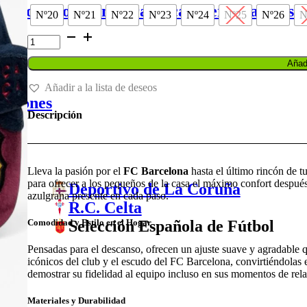
de portero
Espinilleras y canilleras
Balones
Nº20
Nº21
Nº22
Nº23
Nº24
Nº25
Nº26
N
ZAPATILLA
DE
CASA
Añadi
FC
BARCELONA
Añadir a la lista de deseos
cantidad
Balones
Descripción
Lleva la pasión por el
FC Barcelona
hasta el último rincón de t
para ofrecer a los pequeños de la casa el máximo confort despué
Deportivo de La Coruña
azulgrana presente en cada paso.
R.C. Celta
Selección Española de Fútbol
Comodidad y Estilo en el Hogar
Pensadas para el descanso, ofrecen un ajuste suave y agradable qu
icónicos del club y el escudo del FC Barcelona, convirtiéndolas
demostrar su fidelidad al equipo incluso en sus momentos de rela
Materiales y Durabilidad