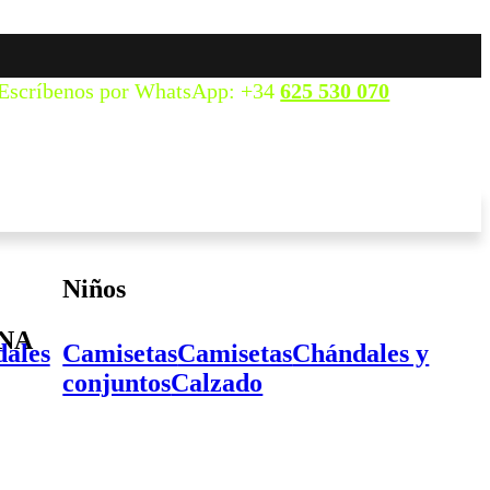
Escríbenos por WhatsApp: +34
625 530 070
Niños
ONA
ales
Camisetas
Camisetas
Chándales y
conjuntos
Calzado