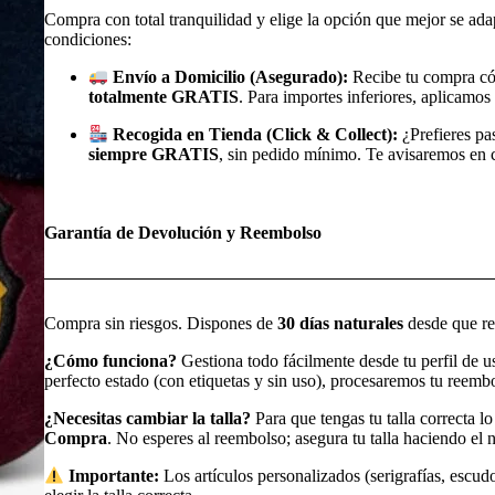
Compra con total tranquilidad y elige la opción que mejor se ada
condiciones:
Envío a Domicilio (Asegurado):
Recibe tu compra có
totalmente GRATIS
. Para importes inferiores, aplicamos 
Recogida en Tienda (Click & Collect):
¿Prefieres pa
siempre GRATIS
, sin pedido mínimo. Te avisaremos en cu
Garantía de Devolución y Reembolso
Compra sin riesgos. Dispones de
30 días naturales
desde que rec
¿Cómo funciona?
Gestiona todo fácilmente desde tu perfil de 
perfecto estado (con etiquetas y sin uso), procesaremos tu reem
¿Necesitas cambiar la talla?
Para que tengas tu talla correcta l
Compra
. No esperes al reembolso; asegura tu talla haciendo e
Importante:
Los artículos personalizados (serigrafías, escudo