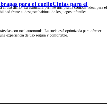
 bragas para el cuello
Cintas para el
ia al uso diario. La estructura permite una pisada cómoda, ideal para el
lidad frente al desgaste habitual de los juegos infantiles.
társelas con total autonomía. La suela está optimizada para ofrecer
 una experiencia de uso segura y confortable.