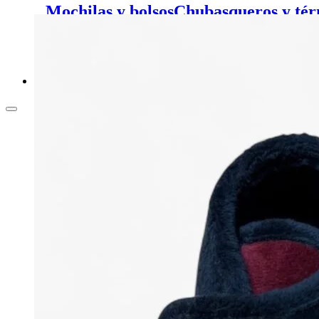
Mochilas y bolsos
Chubasqueros y tér
pelo
Calcetines y medias