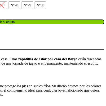
º27
Nº28
Nº29
Nº30
r al carrito
u casa. Estas
zapatillas de estar por casa del Barça
están diseñadas
s de una jornada de juego o entrenamiento, manteniendo el espíritu
e protege los pies en suelos fríos. Su diseño destaca por los colores
 en el complemento ideal para cualquier joven aficionado que quiera
x.