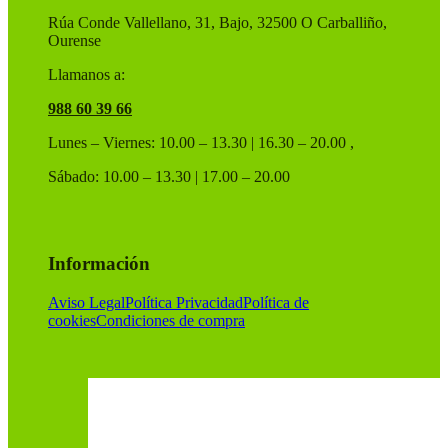
de
Rúa Conde Vallellano, 31, Bajo, 32500 O Carballiño,
producto
Ourense
Llamanos a:
988 60 39 66
Lunes – Viernes: 10.00 – 13.30 | 16.30 – 20.00 ,
Sábado: 10.00 – 13.30 | 17.00 – 20.00
Información
Aviso Legal
Política Privacidad
Política de
cookies
Condiciones de compra