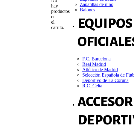
No
Zapatillas de niño
hay
Balones
productos
en
EQUIPOS
el
carrito.
OFICIALE
F.C. Barcelona
Real Madrid
Atlético de Madrid
Selección Española de Fút
Deportivo de La Coruña
R.C. Celta
ACCESOR
DEPORTI