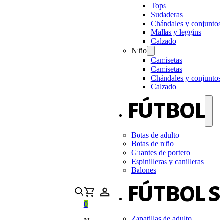
Tops
Sudaderas
Chándales y conjunto
Mallas y leggins
Calzado
Niño
Camisetas
Camisetas
Chándales y conjunto
Calzado
FÚTBOL
Botas de adulto
Botas de niño
Guantes de portero
Espinilleras y canilleras
Balones
FÚTBOL 
0
Zapatillas de adulto