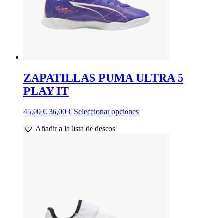
de
producto
ZAPATILLAS PUMA ULTRA 5
PLAY IT
El
El
Este
45,00
€
36,00
€
Seleccionar opciones
precio
precio
producto
Añadir a la lista de deseos
original
actual
tiene
era:
es:
múltiples
45,00 €.
36,00 €.
variantes.
Las
opciones
se
pueden
elegir
en
la
página