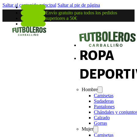
Saltar al contenido principal
Saltar al pie de página
Envío gratuito para todos los pedidos
superiores a 50€
ROPA
DEPORTI
Hombre
Camisetas
Sudaderas
Pantalones
Chándales y conjunto
Calzado
Gorras
Mujer
Camisetas