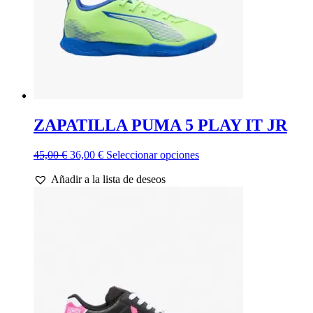
ZAPATILLA PUMA 5 PLAY IT JR
El
El
Este
45,00
€
36,00
€
Seleccionar opciones
precio
precio
producto
Añadir a la lista de deseos
original
actual
tiene
era:
es:
múltiples
45,00 €.
36,00 €.
variantes.
Las
opciones
se
pueden
elegir
en
la
página