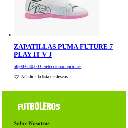
de
producto
ZAPATILLAS PUMA FUTURE 7
PLAY IT V J
El
El
Este
50,00
€
40,00
€
Seleccionar opciones
precio
precio
producto
Añadir a la lista de deseos
original
actual
tiene
era:
es:
múltiples
50,00 €.
40,00 €.
variantes.
Las
opciones
se
pueden
elegir
en
Sobre Nosotros
la
página