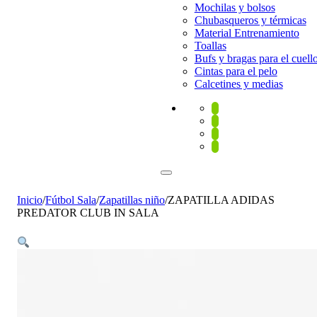
Mochilas y bolsos
Chubasqueros y térmicas
Material Entrenamiento
Toallas
Bufs y bragas para el cuell
Cintas para el pelo
Calcetines y medias
Inicio
/
Fútbol Sala
/
Zapatillas niño
/
ZAPATILLA ADIDAS
PREDATOR CLUB IN SALA