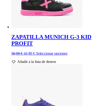
de
producto
ZAPATILLA MUNICH G-3 KID
PROFIT
El
El
Este
56,00
€
44,80
€
Seleccionar opciones
precio
precio
producto
Añadir a la lista de deseos
original
actual
tiene
era:
es:
múltiples
56,00 €.
44,80 €.
variantes.
Las
opciones
se
pueden
elegir
en
la
página