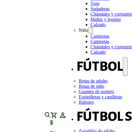
Tops
Sudaderas
Chándales y conjunto
Mallas y leggins
Calzado
Niño
Camisetas
Camisetas
Chándales y conjunto
Calzado
FÚTBOL
Botas de adulto
Botas de niño
Guantes de portero
Espinilleras y canilleras
Balones
FÚTBOL 
0
Zapatillas de adulto