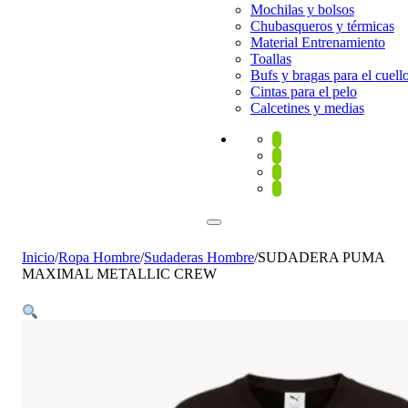
Mochilas y bolsos
Chubasqueros y térmicas
Material Entrenamiento
Toallas
Bufs y bragas para el cuell
Cintas para el pelo
Calcetines y medias
Inicio
/
Ropa Hombre
/
Sudaderas Hombre
/
SUDADERA PUMA
MAXIMAL METALLIC CREW