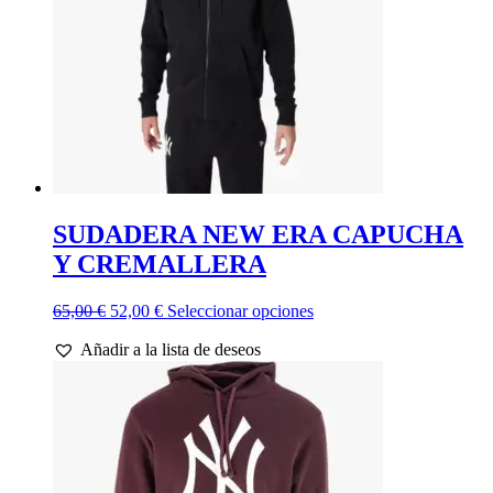
en
la
página
de
producto
SUDADERA NEW ERA CAPUCHA
Y CREMALLERA
El
El
Este
65,00
€
52,00
€
Seleccionar opciones
precio
precio
producto
Añadir a la lista de deseos
original
actual
tiene
era:
es:
múltiples
65,00 €.
52,00 €.
variantes.
Las
opciones
se
pueden
elegir