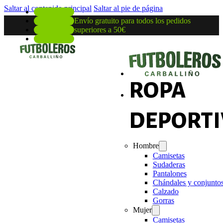
Saltar al contenido principal
Saltar al pie de página
Envío gratuito para todos los pedidos
superiores a 50€
ROPA
DEPORTI
Hombre
Camisetas
Sudaderas
Pantalones
Chándales y conjunto
Calzado
Gorras
Mujer
Camisetas