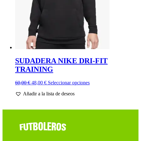
la
página
de
producto
SUDADERA NIKE DRI-FIT
TRAINING
El
El
Este
60,00
€
48,00
€
Seleccionar opciones
precio
precio
producto
Añadir a la lista de deseos
original
actual
tiene
era:
es:
múltiples
60,00 €.
48,00 €.
variantes.
Las
opciones
se
pueden
elegir
en