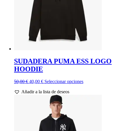
SUDADERA PUMA ESS LOGO
HOODIE
El
El
Este
50,00
€
40,00
€
Seleccionar opciones
precio
precio
producto
Añadir a la lista de deseos
original
actual
tiene
era:
es:
múltiples
50,00 €.
40,00 €.
variantes.
Las
opciones
se
pueden
elegir