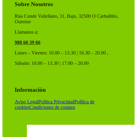
Sobre Nosotros
la
página
de
Rúa Conde Vallellano, 31, Bajo, 32500 O Carballiño,
producto
Ourense
Llamanos a:
988 60 39 66
Lunes – Viernes: 10.00 – 13.30 | 16.30 – 20.00 ,
Sábado: 10.00 – 13.30 | 17.00 – 20.00
Información
Aviso Legal
Política Privacidad
Política de
cookies
Condiciones de compra