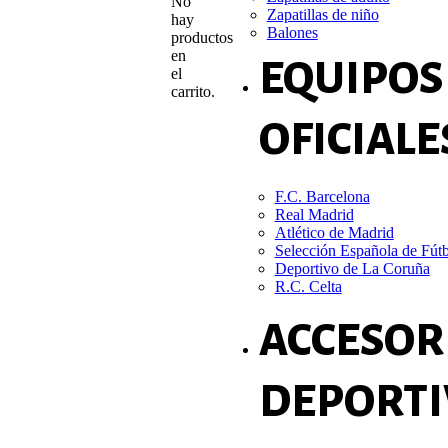
No
Zapatillas de niño
hay
Balones
productos
en
EQUIPOS
el
carrito.
OFICIALE
F.C. Barcelona
Real Madrid
Atlético de Madrid
Selección Española de Fút
Deportivo de La Coruña
R.C. Celta
ACCESOR
DEPORTI